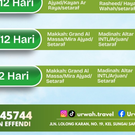
Oskaria, Laba BUMN Meningkat dan Transformasi Berjalan Tanpa
EMBATAN BAILEY DI NAGARI SALAREH AIA TIMUR, WUJUD NYATA KE
tor Nevi Zuairina Sampaikan Hal Ini
 Bakti TNI AD Untuk Rakyat di Kabupaten Kepulauan Mentawai
, Rahmat Saleh Apresiasi Gerak Cepat Dasco
 Perlu, Asalkan Layanan Publik Tetap Terjaga