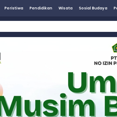
Peristiwa
Pendidikan
Wisata
Sosial Budaya
P
eh Dorong Penguatan Pertanian di Kabupaten Agam
n Kapasitas Dai dan Akademisi
tap KARTA untuk Korban Banjir Bandang di Sumbar
ai Demokrat Sumbar
esra Hadiri dan Berikan Arahan pada MTQ Nasional ke-50 Tingk
 BARAT
 BARAT
 BARAT