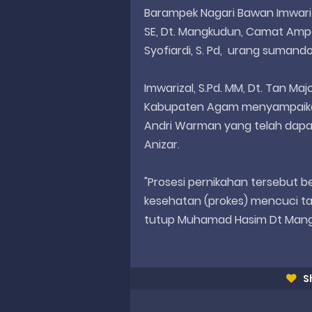
Barampek Nagari Bawan Imwariza
SE, Dt. Mangkudun, Camat Ampek
Syofiardi, S. Pd, urang sumand
Imwarizal, S.Pd. MM, Dt. Tan Ma
Kabupaten Agam menyampaikan
Andri Warman yang telah dapat
Anizar.
"Prosesi pernikahan tersebut 
kesehatan (prokes) mencuci ta
tutup Muhamad Hasim Dt Mangk
S