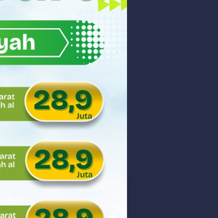
akyat
gsa
Hukum
 dan Perdagangan Karbon
ar
aman
ngunan Nasional
nyidik Kejaksaan Tinggi Sumbar