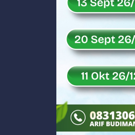
Rahmat Saleh Puji Kinerja Dony 
DANREM 032/WIRABRAJA RESMIKAN J
Dialog Inspiratif di Agam, Legisla
Danpusterad Resmi Tutup Program
IHSG Bangkit dan Rupiah Menguat
Rahmat Saleh Nilai Penataan BUMN