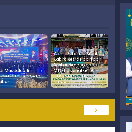
Wakili Gubernur Sumbar,
Kabiro Kesra Hadiri dan
Berikan Arahan pada
ar Musdalub, Ini
MTQ Nasional ke-50
uan Partai Demokrat
Tingkat Kec. Sungai
mbar
Limau