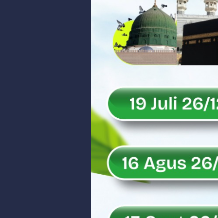
Peringati Hari Koperasi ke-79, 
Dilantik sebagai Ketua Umum Ge
Bangunan Liar di Atas Aset PT K
Gubernur Mahyeldi dan Menteri 
Soal Isu Kejati Sumatera Barat J
Danrem 032/Wbr: Jadikan Penga
Ini Penjelasan Kejaksaan Tinggi
Rahmat Saleh Ingatkan Agrinas s
Danrem 032/Wbr Kunjungi Kodim 03
Sita Uang Tunai Rp 3 M terkait K
Rahmat Saleh Sebut Langkah Don