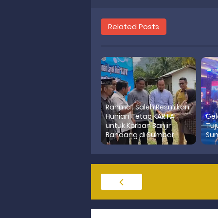
Related Posts
Rahmat Saleh Resmikan
Hunian Tetap KARTA
Gel
untuk Korban Banjir
Tuj
Bandang di Sumbar
Su