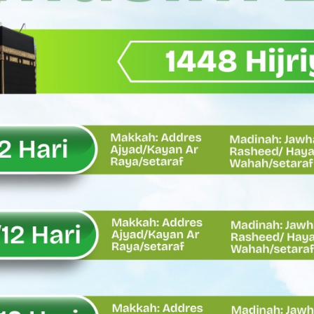
Wagub Sumbar Dorong Koperasi Jadi Motor Penggerak Ekonomi R
ma Keadilan, Rahmat Saleh Ajak Anak Muda Jadi Pemimpin Ban
AI Diduga Dibiarkan, Publik Pertanyakan Ketegasan Penegakan 
LH Bahas Penguatan Perhutanan Sosial, Pengelolaan Sampah,
emput Mahasiswa Paska Demo, Ini Bantahan Asintel Kejati Sumb
bdian sebagai Ibadah kepada Tuhan Yang Maha Esa
 Sumatera Barat tentang Kasus Jembatan Sikabu Padang Pari
oal Defisit Operasional dan Pendapatan
11/Pesisir Selatan, Apresiasi Dedikasi Prajurit Dukung Pemba
asus Dermaga Labuhan Bajau di Mentawai, Ini Penjelasan Tim Pe
y Oskaria Audit 750 BUMN Momentum Perbaikan Tata Kelola