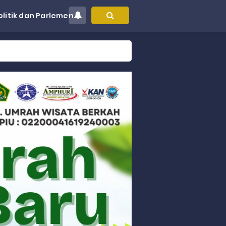
olitik dan Parlemen
at Kec. Sungai Limau