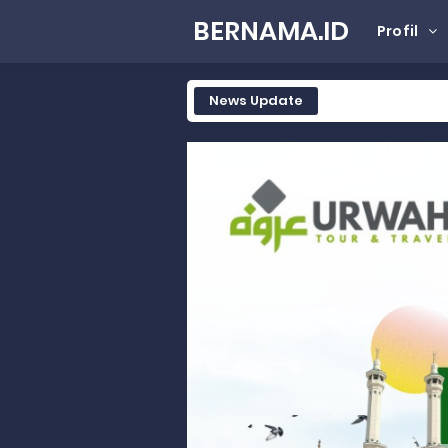
BERNAMA.ID
Profil
News Update
Tak Terbatas Dapil, Rahmat Sal
Rahmat Saleh Komitmen Penguata
Rahmat Saleh Resmikan Hunian Te
Gelar Musdalub, Ini Tujuan Part
Wakili Gubernur Sumbar, Kabiro K
RELIS KEJAKSAAN TINGGI SUMATERA
RELIS KEJAKSAAN TINGGI SUMATERA
RELIS KEJAKSAAN TINGGI SUMATERA