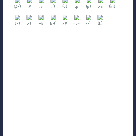
@-)
:P
:o
:>)
(o)
:p
(p)
:-s
(m)
8-)
:-t
:-b
b-(
:-#
=p~
x-)
(k)