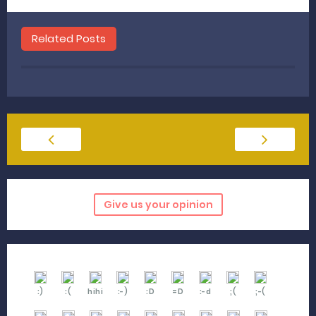
Related Posts
Give us your opinion
:)
:(
hihi
:-)
:D
=D
:-d
;(
;-(