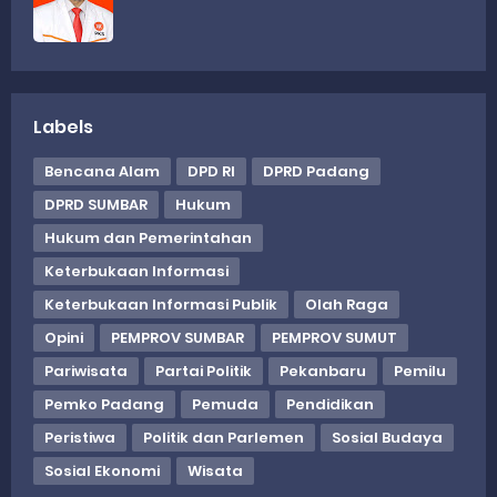
Labels
Bencana Alam
DPD RI
DPRD Padang
DPRD SUMBAR
Hukum
Hukum dan Pemerintahan
Keterbukaan Informasi
Keterbukaan Informasi Publik
Olah Raga
Opini
PEMPROV SUMBAR
PEMPROV SUMUT
Pariwisata
Partai Politik
Pekanbaru
Pemilu
Pemko Padang
Pemuda
Pendidikan
Peristiwa
Politik dan Parlemen
Sosial Budaya
Sosial Ekonomi
Wisata