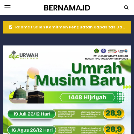
BERNAMA.ID
Rahmat Saleh Resmikan Hunian Tetap KARTA untuk Korban Banjir Bandang di Sumbar
Gelar Musdalub, Ini Tujuan Partai Demokrat Sumbar
Wakili Gubernur Sumbar, Kabiro Kesra Hadiri dan Berikan Arahan pada MTQ Nasional ke-50 Tingkat Kec. Sungai Limau
RELIS KEJAKSAAN TINGGI SUMATERA BARAT
RELIS KEJAKSAAN TINGGI SUMATERA BARAT
RELIS KEJAKSAAN TINGGI SUMATERA BARAT
Peringati Hari Koperasi ke-79, Wagub Sumbar Dorong Koperasi Jadi Motor Penggerak Ekonomi Rakyat
Dilantik sebagai Ketua Umum Gema Keadilan, Rahmat Saleh Ajak Anak Muda Jadi Pemimpin Bangsa
Bangunan Liar di Atas Aset PT KAI Diduga Dibiarkan, Publik Pertanyakan Ketegasan Penegakan Hukum