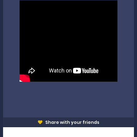
Danpusterad Resmi Tutup Program Bakti TNI AD Untuk Rakyat di Kabupaten Kepulauan Mentawai
IHSG Bangkit dan Rupiah Menguat, Rahmat Saleh Apresiasi Gerak Cepat Dasco
Rahmat Saleh Nilai Penataan BUMN Perlu, Asalkan Layanan Publik Tetap Terjaga
Tak Terbatas Dapil, Rahmat Saleh Dorong Penguatan Pertanian di Kabupaten Agam
Rahmat Saleh Komitmen Penguatan Kapasitas Dai dan Akademisi
Friday, 7 August
Share with your friends