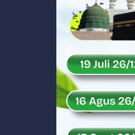
Soal Isu Kejati Sumatera Barat J
Danrem 032/Wbr: Jadikan Penga
Ini Penjelasan Kejaksaan Tinggi
Rahmat Saleh Ingatkan Agrinas s
Danrem 032/Wbr Kunjungi Kodim 03
Sita Uang Tunai Rp 3 M terkait K
Rahmat Saleh Sebut Langkah Don
Rahmat Saleh Puji Kinerja Dony 
DANREM 032/WIRABRAJA RESMIKAN J
Dialog Inspiratif di Agam, Legisla
Danpusterad Resmi Tutup Program