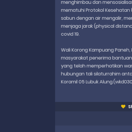
menghimbau dan mensosialisas
mematuhi Protokol Kesehatan 
sabun dengan air mengalir, m
menjaga jarak (physical distan
covid 19.
Wali Korong Kampuang Paneh, N
masyarakat penerima bantuan 
yang telah memperhatikan warg
hubungan tali silaturrahim an
Koramil 05 Lubuk Alung.(wkd030
S