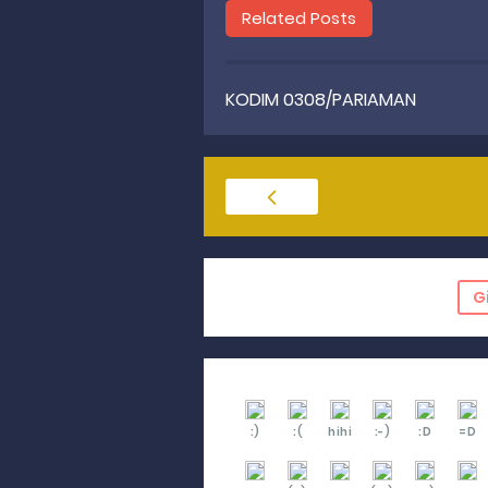
Related Posts
KODIM 0308/PARIAMAN
G
:)
:(
hihi
:-)
:D
=D