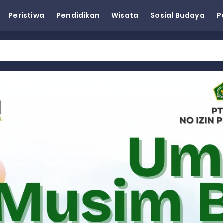
Peristiwa
Pendidikan
Wisata
Sosial Budaya
P
esra Hadiri dan Berikan Arahan pada MTQ Nasional ke-50 Tingk
 BARAT
 BARAT
 BARAT
Wagub Sumbar Dorong Koperasi Jadi Motor Penggerak Ekonomi R
ma Keadilan, Rahmat Saleh Ajak Anak Muda Jadi Pemimpin Ban
AI Diduga Dibiarkan, Publik Pertanyakan Ketegasan Penegakan 
LH Bahas Penguatan Perhutanan Sosial, Pengelolaan Sampah,