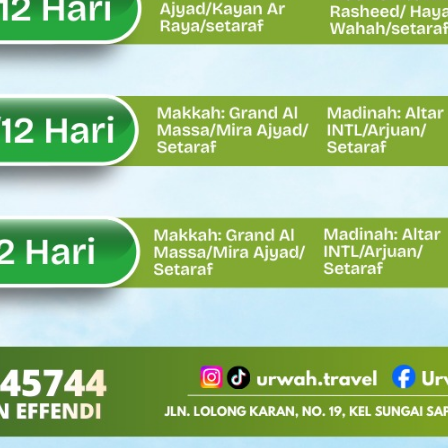
, Rahmat Saleh Apresiasi Gerak Cepat Dasco
 Perlu, Asalkan Layanan Publik Tetap Terjaga
eh Dorong Penguatan Pertanian di Kabupaten Agam
n Kapasitas Dai dan Akademisi
tap KARTA untuk Korban Banjir Bandang di Sumbar
ai Demokrat Sumbar