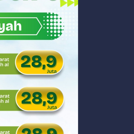
ar
aman
ngunan Nasional
nyidik Kejaksaan Tinggi Sumbar
 PHK Massal
PEDULIAN TNI UNTUK MASYARAKAT