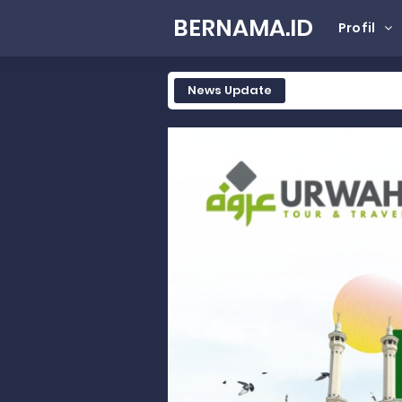
BERNAMA.ID
Profil
News Update
Wakili Gubernur Sumbar, Kabiro K
RELIS KEJAKSAAN TINGGI SUMATERA
RELIS KEJAKSAAN TINGGI SUMATERA
RELIS KEJAKSAAN TINGGI SUMATERA
Peringati Hari Koperasi ke-79, 
Dilantik sebagai Ketua Umum Ge
Bangunan Liar di Atas Aset PT K
Gubernur Mahyeldi dan Menteri 