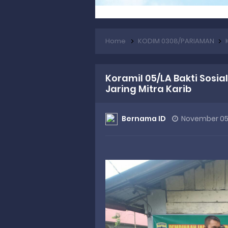
Home
KODIM 0308/PARIAMAN
K
Koramil 05/LA Bakti Sos
Jaring Mitra Karib
Bernama ID
November 05