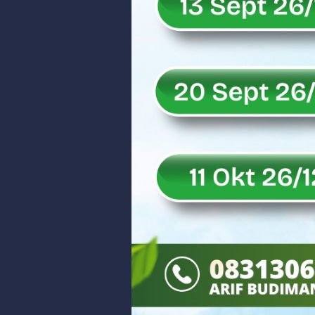
IHSG Bangkit dan Rupiah Menguat
Rahmat Saleh Nilai Penataan BUMN
Tak Terbatas Dapil, Rahmat Sal
Rahmat Saleh Komitmen Penguata
Rahmat Saleh Resmikan Hunian Te
Gelar Musdalub, Ini Tujuan Part