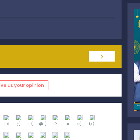
ive us your opinion
:-d
;(
;-(
@-)
:P
:o
:>)
(o)