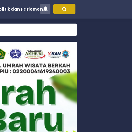
olitik dan Parlemen
at Kec. Sungai Limau
akyat
gsa
Hukum
 dan Perdagangan Karbon