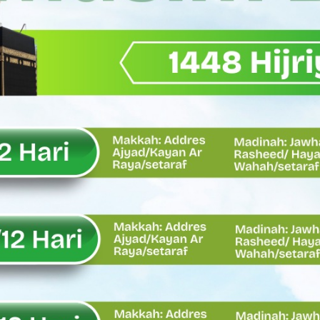
emput Mahasiswa Paska Demo, Ini Bantahan Asintel Kejati Sumb
bdian sebagai Ibadah kepada Tuhan Yang Maha Esa
 Sumatera Barat tentang Kasus Jembatan Sikabu Padang Pari
oal Defisit Operasional dan Pendapatan
11/Pesisir Selatan, Apresiasi Dedikasi Prajurit Dukung Pemba
asus Dermaga Labuhan Bajau di Mentawai, Ini Penjelasan Tim Pe
y Oskaria Audit 750 BUMN Momentum Perbaikan Tata Kelola
Oskaria, Laba BUMN Meningkat dan Transformasi Berjalan Tanpa
EMBATAN BAILEY DI NAGARI SALAREH AIA TIMUR, WUJUD NYATA KE
tor Nevi Zuairina Sampaikan Hal Ini
 Bakti TNI AD Untuk Rakyat di Kabupaten Kepulauan Mentawai