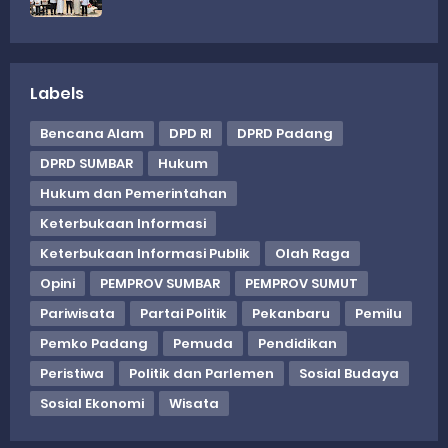
Labels
Bencana Alam
DPD RI
DPRD Padang
DPRD SUMBAR
Hukum
Hukum dan Pemerintahan
Keterbukaan Informasi
Keterbukaan Informasi Publik
Olah Raga
Opini
PEMPROV SUMBAR
PEMPROV SUMUT
Pariwisata
Partai Politik
Pekanbaru
Pemilu
Pemko Padang
Pemuda
Pendidikan
Peristiwa
Politik dan Parlemen
Sosial Budaya
Sosial Ekonomi
Wisata