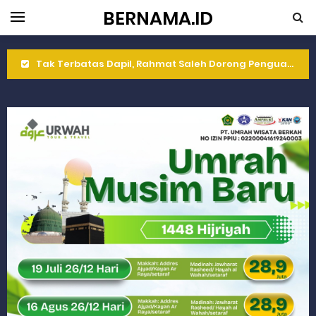
BERNAMA.ID
Tak Terbatas Dapil, Rahmat Saleh Dorong Penguatan Pertanian di Kabupaten Agam
Rahmat Saleh Komitmen Penguatan Kapasitas Dai dan Akademisi
Rahmat Saleh Resmikan Hunian Tetap KARTA untuk Korban Banjir Bandang di Sumbar
Gelar Musdalub, Ini Tujuan Partai Demokrat Sumbar
Wakili Gubernur Sumbar, Kabiro Kesra Hadiri dan Berikan Arahan pada MTQ Nasional ke-50 Tingkat Kec. Sungai Limau
RELIS KEJAKSAAN TINGGI SUMATERA BARAT
RELIS KEJAKSAAN TINGGI SUMATERA BARAT
RELIS KEJAKSAAN TINGGI SUMATERA BARAT
Peringati Hari Koperasi ke-79, Wagub Sumbar Dorong Koperasi Jadi Motor Penggerak Ekonomi Rakyat