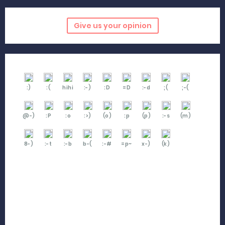
Give us your opinion
:)
:(
hihi
:-)
:D
=D
:-d
;(
;-(
@-)
:P
:o
:>)
(o)
:p
(p)
:-s
(m)
8-)
:-t
:-b
b-(
:-#
=p~
x-)
(k)