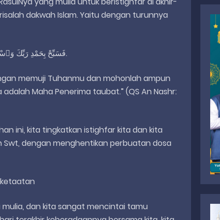
asulNya yang mulia untuk beristighfar di akhir-
isalah dakwah Islam. Yaitu dengan turunnya
فَسَبِّحْ بِحَمْدِ رَبِّكَ وَٱسْتَغْفِرْهُ ۚ إِنَّهُۥ كَانَ تَوَّابًۢا. (النصر: ٣).
 dengan memuji Tuhanmu dan mohonlah ampun
 adalah Maha Penerima taubat.” (QS An Nashr:
ni, kita tingkatkan istighfar kita dan kita
ah Swt, dengan menghentikan perbuatan dosa
 ketaatan
 mulia, dan kita sangat mencintai tamu
-hari terakhir keberadaannya bersama kita, kita