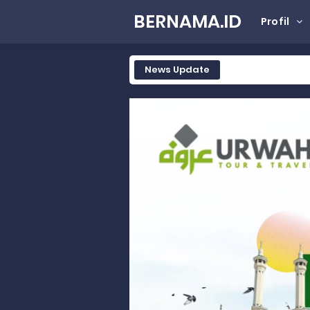
BERNAMA.ID
Profil
News Update
Tak Terbatas Dapil, Rahmat Sal
Rahmat Saleh Komitmen Penguata
Rahmat Saleh Resmikan Hunian Te
Gelar Musdalub, Ini Tujuan Part
Wakili Gubernur Sumbar, Kabiro K
RELIS KEJAKSAAN TINGGI SUMATERA
RELIS KEJAKSAAN TINGGI SUMATERA
RELIS KEJAKSAAN TINGGI SUMATERA