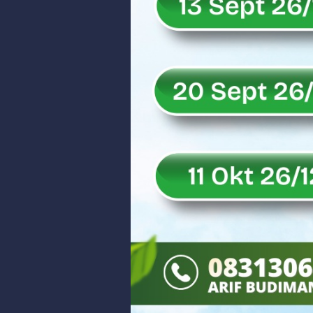
Rahmat Saleh Puji Kinerja Dony 
DANREM 032/WIRABRAJA RESMIKAN J
Dialog Inspiratif di Agam, Legisla
Danpusterad Resmi Tutup Program
IHSG Bangkit dan Rupiah Menguat
Rahmat Saleh Nilai Penataan BUMN