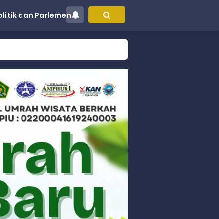
olitik dan Parlemen
at Kec. Sungai Limau