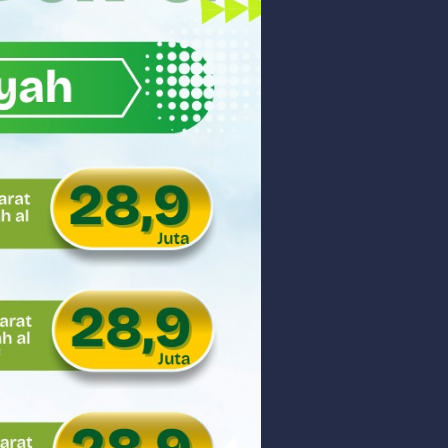
akyat
gsa
Hukum
 dan Perdagangan Karbon
ar
aman
ngunan Nasional
nyidik Kejaksaan Tinggi Sumbar