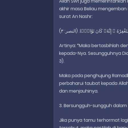
Allah Swt juga memerintahkan R
akhir masa Beliau mengemban r
surat An Nashr:
Artinya: “Maka bertasbihlah
kepada-Nya. Sesungguhnya Dia
3).
Maka pada penghujung Ramadhan i
perbaharui taubat kepada All
dan menjauhinya.
3. Bersungguh-sungguh dalam
Jika punya tamu terhormat lagi
tersebut, maka pastilah di hari