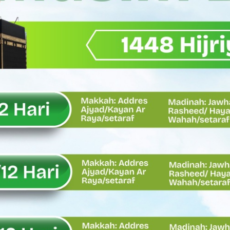
Wagub Sumbar Dorong Koperasi Jadi Motor Penggerak Ekonomi R
ma Keadilan, Rahmat Saleh Ajak Anak Muda Jadi Pemimpin Ban
AI Diduga Dibiarkan, Publik Pertanyakan Ketegasan Penegakan 
LH Bahas Penguatan Perhutanan Sosial, Pengelolaan Sampah,
emput Mahasiswa Paska Demo, Ini Bantahan Asintel Kejati Sumb
bdian sebagai Ibadah kepada Tuhan Yang Maha Esa
 Sumatera Barat tentang Kasus Jembatan Sikabu Padang Pari
oal Defisit Operasional dan Pendapatan
11/Pesisir Selatan, Apresiasi Dedikasi Prajurit Dukung Pemba
asus Dermaga Labuhan Bajau di Mentawai, Ini Penjelasan Tim Pe
y Oskaria Audit 750 BUMN Momentum Perbaikan Tata Kelola