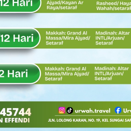
Oskaria, Laba BUMN Meningkat dan Transformasi Berjalan Tanpa
EMBATAN BAILEY DI NAGARI SALAREH AIA TIMUR, WUJUD NYATA KE
tor Nevi Zuairina Sampaikan Hal Ini
 Bakti TNI AD Untuk Rakyat di Kabupaten Kepulauan Mentawai
, Rahmat Saleh Apresiasi Gerak Cepat Dasco
 Perlu, Asalkan Layanan Publik Tetap Terjaga