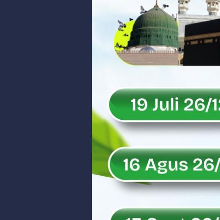
Peringati Hari Koperasi ke-79, 
Dilantik sebagai Ketua Umum Ge
Bangunan Liar di Atas Aset PT K
Gubernur Mahyeldi dan Menteri 
Soal Isu Kejati Sumatera Barat J
Danrem 032/Wbr: Jadikan Penga
Ini Penjelasan Kejaksaan Tinggi
Rahmat Saleh Ingatkan Agrinas s
Danrem 032/Wbr Kunjungi Kodim 03
Sita Uang Tunai Rp 3 M terkait K
Rahmat Saleh Sebut Langkah Don