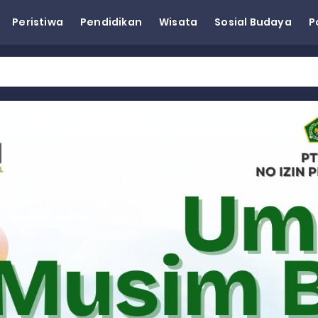
Peristiwa
Pendidikan
Wisata
Sosial Budaya
P
eh Dorong Penguatan Pertanian di Kabupaten Agam
n Kapasitas Dai dan Akademisi
tap KARTA untuk Korban Banjir Bandang di Sumbar
ai Demokrat Sumbar
esra Hadiri dan Berikan Arahan pada MTQ Nasional ke-50 Tingk
 BARAT
 BARAT
 BARAT