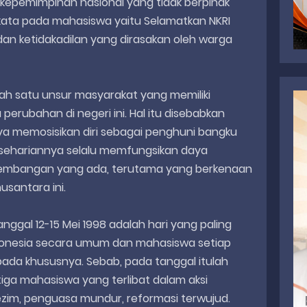
kepemimpinan nasional yang tidak berpihak
 kata pada mahasiswa yaitu Selamatkan NKRI
dan ketidakadilan yang dirasakan oleh warga
h satu unsur masyarakat yang memiliki
 perubahan di negeri ini. Hal itu disebabkan
a memosisikan diri sebagai penghuni bangku
kesehariannya selalu memfungsikan daya
kembangan yang ada, terutama yang berkenaan
santara ini.
nggal 12-15 Mei 1998 adalah hari yang paling
donesia secara umum dan mahasiswa setiap
pada khususnya. Sebab, pada tanggal itulah
iga mahasiswa yang terlibat dalam aksi
zim, penguasa mundur, reformasi terwujud.