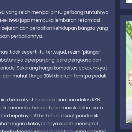
98 yang telah menjadi pintu gerbang runtuhnya
 Mei 1998 juga membuka lembaran reformasi
sejarah dan perbaikan kehidupan bangsa yang
sakan perbaikannya.
si tidak seperti itu terwujud, rezim "planga-
a jabatannya diperpanjang, para penguasa dan
periode. Sekarang harga komoditas pokok rakyat
ri dan mahal. Harga BBM dinaikan tamtpa peduli
s hati rakyat Indonesia saat ini adalah KKN
nak, menantu, handai tolan masuk dalam satu
ari bapaknya. Akhir tahun disaat pandemik
jabat negara kekayaannya malah meningkat,
ni berbeda dengan warga nusantara yang semakin