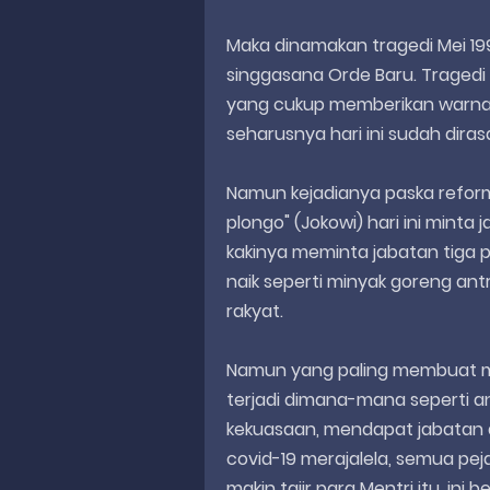
Maka dinamakan tragedi Mei 19
singgasana Orde Baru. Tragedi
yang cukup memberikan warna 
seharusnya hari ini sudah dira
Namun kejadianya paska reforma
plongo" (Jokowi) hari ini mint
kakinya meminta jabatan tiga 
naik seperti minyak goreng ant
rakyat.
Namun yang paling membuat miri
terjadi dimana-mana seperti a
kekuasaan, mendapat jabatan d
covid-19 merajalela, semua pe
makin tajir para Mentri itu, i