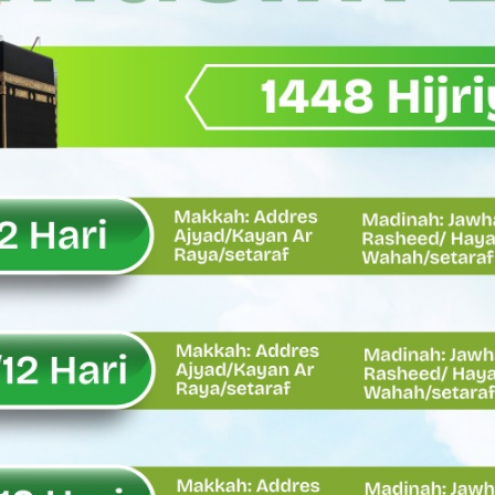
Wagub Sumbar Dorong Koperasi Jadi Motor Penggerak Ekonomi R
ma Keadilan, Rahmat Saleh Ajak Anak Muda Jadi Pemimpin Ban
AI Diduga Dibiarkan, Publik Pertanyakan Ketegasan Penegakan 
LH Bahas Penguatan Perhutanan Sosial, Pengelolaan Sampah,
emput Mahasiswa Paska Demo, Ini Bantahan Asintel Kejati Sumb
bdian sebagai Ibadah kepada Tuhan Yang Maha Esa
 Sumatera Barat tentang Kasus Jembatan Sikabu Padang Pari
oal Defisit Operasional dan Pendapatan
11/Pesisir Selatan, Apresiasi Dedikasi Prajurit Dukung Pemba
asus Dermaga Labuhan Bajau di Mentawai, Ini Penjelasan Tim Pe
y Oskaria Audit 750 BUMN Momentum Perbaikan Tata Kelola