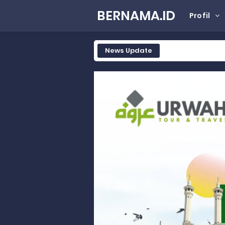
BERNAMA.ID
Profil
News Update
Tak Terbatas Dapil, Rahmat Sal
Rahmat Saleh Komitmen Penguata
Rahmat Saleh Resmikan Hunian Te
Gelar Musdalub, Ini Tujuan Part
Wakili Gubernur Sumbar, Kabiro K
RELIS KEJAKSAAN TINGGI SUMATERA
RELIS KEJAKSAAN TINGGI SUMATERA
RELIS KEJAKSAAN TINGGI SUMATERA