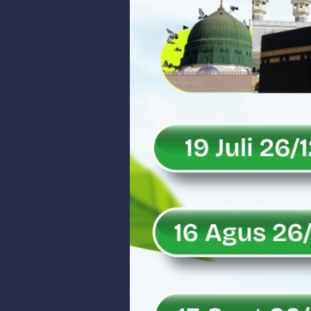
Peringati Hari Koperasi ke-79, 
Dilantik sebagai Ketua Umum Ge
Bangunan Liar di Atas Aset PT K
Gubernur Mahyeldi dan Menteri 
Soal Isu Kejati Sumatera Barat J
Danrem 032/Wbr: Jadikan Penga
Ini Penjelasan Kejaksaan Tinggi
Rahmat Saleh Ingatkan Agrinas s
Danrem 032/Wbr Kunjungi Kodim 03
Sita Uang Tunai Rp 3 M terkait K
Rahmat Saleh Sebut Langkah Don