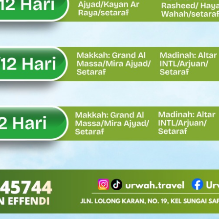
Oskaria, Laba BUMN Meningkat dan Transformasi Berjalan Tanpa
EMBATAN BAILEY DI NAGARI SALAREH AIA TIMUR, WUJUD NYATA KE
tor Nevi Zuairina Sampaikan Hal Ini
 Bakti TNI AD Untuk Rakyat di Kabupaten Kepulauan Mentawai
, Rahmat Saleh Apresiasi Gerak Cepat Dasco
 Perlu, Asalkan Layanan Publik Tetap Terjaga