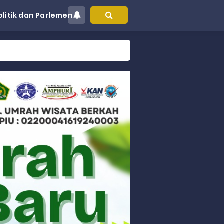
olitik dan Parlemen
at Kec. Sungai Limau