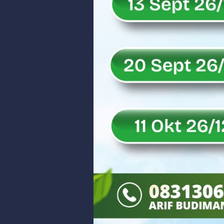
Rahmat Saleh Puji Kinerja Dony 
DANREM 032/WIRABRAJA RESMIKAN J
Dialog Inspiratif di Agam, Legisla
Danpusterad Resmi Tutup Program
IHSG Bangkit dan Rupiah Menguat
Rahmat Saleh Nilai Penataan BUMN