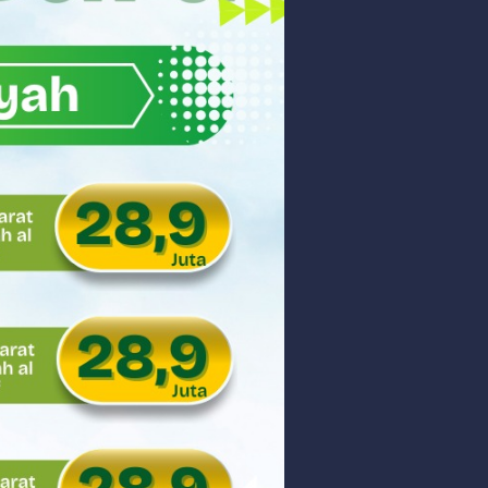
akyat
gsa
Hukum
 dan Perdagangan Karbon
ar
aman
ngunan Nasional
nyidik Kejaksaan Tinggi Sumbar