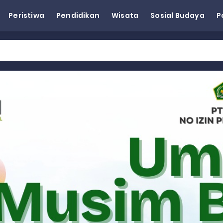
Peristiwa
Pendidikan
Wisata
Sosial Budaya
P
eh Dorong Penguatan Pertanian di Kabupaten Agam
n Kapasitas Dai dan Akademisi
tap KARTA untuk Korban Banjir Bandang di Sumbar
ai Demokrat Sumbar
esra Hadiri dan Berikan Arahan pada MTQ Nasional ke-50 Tingk
 BARAT
 BARAT
 BARAT