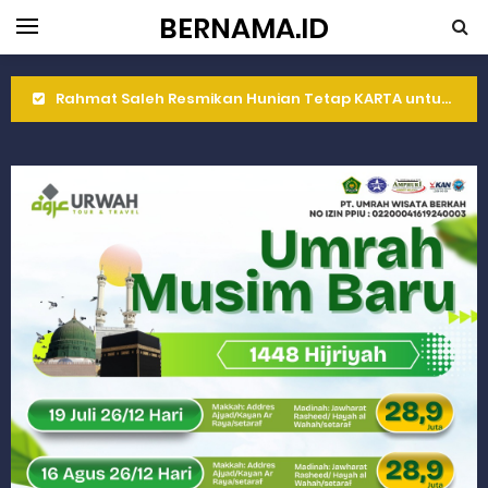
BERNAMA.ID
Rahmat Saleh Resmikan Hunian Tetap KARTA untuk Korban Banjir Bandang di Sumbar
Gelar Musdalub, Ini Tujuan Partai Demokrat Sumbar
Wakili Gubernur Sumbar, Kabiro Kesra Hadiri dan Berikan Arahan pada MTQ Nasional ke-50 Tingkat Kec. Sungai Limau
RELIS KEJAKSAAN TINGGI SUMATERA BARAT
RELIS KEJAKSAAN TINGGI SUMATERA BARAT
RELIS KEJAKSAAN TINGGI SUMATERA BARAT
Peringati Hari Koperasi ke-79, Wagub Sumbar Dorong Koperasi Jadi Motor Penggerak Ekonomi Rakyat
Dilantik sebagai Ketua Umum Gema Keadilan, Rahmat Saleh Ajak Anak Muda Jadi Pemimpin Bangsa
Bangunan Liar di Atas Aset PT KAI Diduga Dibiarkan, Publik Pertanyakan Ketegasan Penegakan Hukum