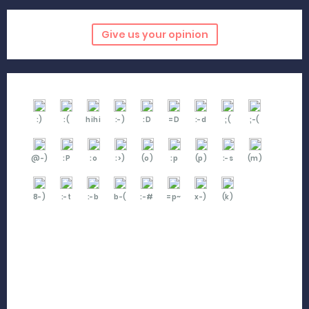
Give us your opinion
:)
:(
hihi
:-)
:D
=D
:-d
;(
;-(
@-)
:P
:o
:>)
(o)
:p
(p)
:-s
(m)
8-)
:-t
:-b
b-(
:-#
=p~
x-)
(k)