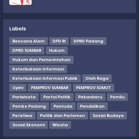
Labels
Bencana Alam
DPD RI
DPRD Padang
DPRD SUMBAR
Hukum
Hukum dan Pemerintahan
Keterbukaan Informasi
Keterbukaan Informasi Publik
Olah Raga
Opini
PEMPROV SUMBAR
PEMPROV SUMUT
Pariwisata
Partai Politik
Pekanbaru
Pemilu
Pemko Padang
Pemuda
Pendidikan
Peristiwa
Politik dan Parlemen
Sosial Budaya
Sosial Ekonomi
Wisata