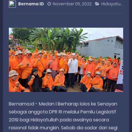
Bernama ID
November 05, 2022
Hidayatullah SE
DANREM 032/WIRABRAJA RESMIKAN JEMBATAN BAILEY DI NAGARI SALAREH AIA TIMUR, WUJUD NYATA KEPEDULIAN TNI UNTUK MASYARAKAT
Dialog Inspiratif di Agam, Legislator Nevi Zuairina Sampaikan Hal Ini
Danpusterad Resmi Tutup Program Bakti TNI AD Untuk Rakyat di Kabupaten Kepulauan Mentawai
IHSG Bangkit dan Rupiah Menguat, Rahmat Saleh Apresiasi Gerak Cepat Dasco
Rahmat Saleh Nilai Penataan BUMN Perlu, Asalkan Layanan Publik Tetap Terjaga
Sunday, 9 August
Bernama.id - Medan l Berharap lolos ke Senayan
sebagai anggota DPR RI melalui Pemilu Legislatif
2019 bagi Hidayatullah pada awalnya secara
rasional tidak mungkin. Sebab dia sadar dari segi