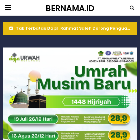
BERNAMA.ID
Tak Terbatas Dapil, Rahmat Saleh Dorong Penguatan Pertanian di Kabupaten Agam
Rahmat Saleh Komitmen Penguatan Kapasitas Dai dan Akademisi
Rahmat Saleh Resmikan Hunian Tetap KARTA untuk Korban Banjir Bandang di Sumbar
Gelar Musdalub, Ini Tujuan Partai Demokrat Sumbar
Wakili Gubernur Sumbar, Kabiro Kesra Hadiri dan Berikan Arahan pada MTQ Nasional ke-50 Tingkat Kec. Sungai Limau
RELIS KEJAKSAAN TINGGI SUMATERA BARAT
RELIS KEJAKSAAN TINGGI SUMATERA BARAT
RELIS KEJAKSAAN TINGGI SUMATERA BARAT
Peringati Hari Koperasi ke-79, Wagub Sumbar Dorong Koperasi Jadi Motor Penggerak Ekonomi Rakyat