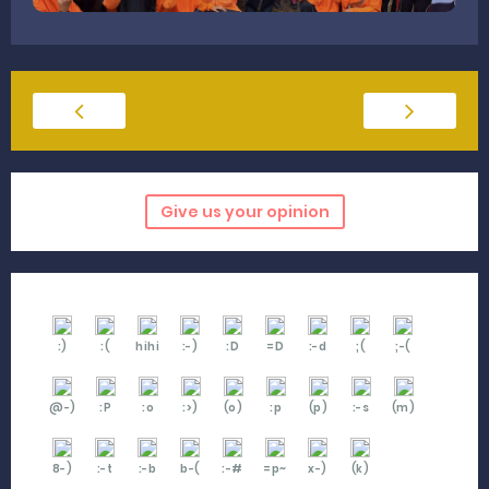
Give us your opinion
:)
:(
hihi
:-)
:D
=D
:-d
;(
;-(
@-)
:P
:o
:>)
(o)
:p
(p)
:-s
(m)
8-)
:-t
:-b
b-(
:-#
=p~
x-)
(k)