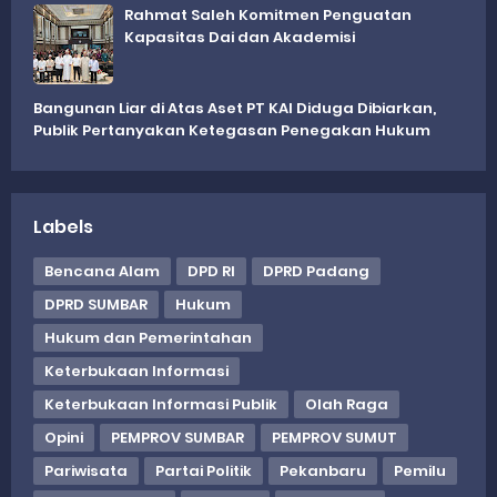
Rahmat Saleh Komitmen Penguatan
Kapasitas Dai dan Akademisi
Bangunan Liar di Atas Aset PT KAI Diduga Dibiarkan,
Publik Pertanyakan Ketegasan Penegakan Hukum
Labels
Bencana Alam
DPD RI
DPRD Padang
DPRD SUMBAR
Hukum
Hukum dan Pemerintahan
Keterbukaan Informasi
Keterbukaan Informasi Publik
Olah Raga
Opini
PEMPROV SUMBAR
PEMPROV SUMUT
Pariwisata
Partai Politik
Pekanbaru
Pemilu