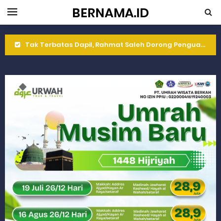
BERNAMA.ID
Tak Terbatas Dapil, Rahmat Saleh Dorong Penguatan Pertanian di Kabupaten Agam
Rahmat Saleh Komitmen Penguatan Kapasitas Dai dan Akademisi
Rahmat Saleh Resmikan Hunian Tetap KARTA untuk Korban Banjir Bandang di Sumbar
Gelar Musdalub, Ini Tujuan Partai Demokrat Sumbar
Wakili Gubernur Sumbar, Kabiro Kesra Hadiri dan Berikan Arahan pada MTQ Nasional ke-50 Tingkat Kec. Sungai Limau
RELIS KEJAKSAAN TINGGI SUMATERA BARAT
RELIS KEJAKSAAN TINGGI SUMATERA BARAT
RELIS KEJAKSAAN TINGGI SUMATERA BARAT
Peringati Hari Koperasi ke-79, Wagub Sumbar Dorong Koperasi Jadi Motor Penggerak Ekonomi Rakyat