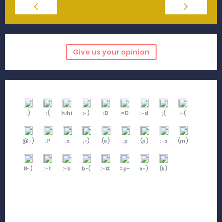
Give us your opinion
:)
:(
hihi
:-)
:D
=D
:-d
;(
;-(
@-)
:P
:o
:>)
(o)
:p
(p)
:-s
(m)
8-)
:-t
:-b
b-(
:-#
=p~
x-)
(k)