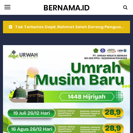
BERNAMA.ID
Tak Terbatas Dapil, Rahmat Saleh Dorong Penguatan Pertanian di Kabupaten Agam
Rahmat Saleh Komitmen Penguatan Kapasitas Dai dan Akademisi
Rahmat Saleh Resmikan Hunian Tetap KARTA untuk Korban Banjir Bandang di Sumbar
Gelar Musdalub, Ini Tujuan Partai Demokrat Sumbar
Wakili Gubernur Sumbar, Kabiro Kesra Hadiri dan Berikan Arahan pada MTQ Nasional ke-50 Tingkat Kec. Sungai Limau
RELIS KEJAKSAAN TINGGI SUMATERA BARAT
RELIS KEJAKSAAN TINGGI SUMATERA BARAT
RELIS KEJAKSAAN TINGGI SUMATERA BARAT
Peringati Hari Koperasi ke-79, Wagub Sumbar Dorong Koperasi Jadi Motor Penggerak Ekonomi Rakyat