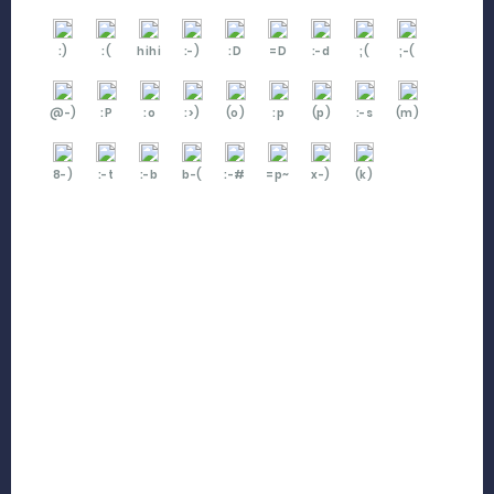
:)
:(
hihi
:-)
:D
=D
:-d
;(
;-(
@-)
:P
:o
:>)
(o)
:p
(p)
:-s
(m)
8-)
:-t
:-b
b-(
:-#
=p~
x-)
(k)