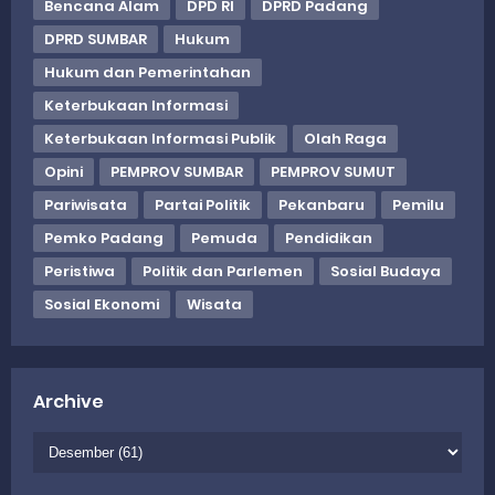
Bencana Alam
DPD RI
DPRD Padang
DPRD SUMBAR
Hukum
Hukum dan Pemerintahan
Keterbukaan Informasi
Keterbukaan Informasi Publik
Olah Raga
Opini
PEMPROV SUMBAR
PEMPROV SUMUT
Pariwisata
Partai Politik
Pekanbaru
Pemilu
Pemko Padang
Pemuda
Pendidikan
Peristiwa
Politik dan Parlemen
Sosial Budaya
Sosial Ekonomi
Wisata
Archive