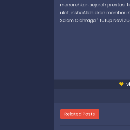
menorehkan sejarah prestasi t
ulet, inshaAllah akan memberi
Salam Olahraga,” tutup Nevi Zua
S
Related Posts