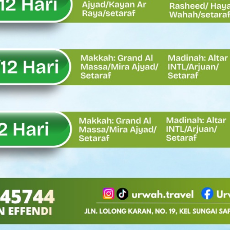
Oskaria, Laba BUMN Meningkat dan Transformasi Berjalan Tanpa
EMBATAN BAILEY DI NAGARI SALAREH AIA TIMUR, WUJUD NYATA KE
tor Nevi Zuairina Sampaikan Hal Ini
 Bakti TNI AD Untuk Rakyat di Kabupaten Kepulauan Mentawai
, Rahmat Saleh Apresiasi Gerak Cepat Dasco
 Perlu, Asalkan Layanan Publik Tetap Terjaga