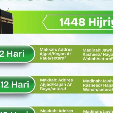
Wagub Sumbar Dorong Koperasi Jadi Motor Penggerak Ekonomi R
ma Keadilan, Rahmat Saleh Ajak Anak Muda Jadi Pemimpin Ban
AI Diduga Dibiarkan, Publik Pertanyakan Ketegasan Penegakan 
LH Bahas Penguatan Perhutanan Sosial, Pengelolaan Sampah,
emput Mahasiswa Paska Demo, Ini Bantahan Asintel Kejati Sumb
bdian sebagai Ibadah kepada Tuhan Yang Maha Esa
 Sumatera Barat tentang Kasus Jembatan Sikabu Padang Pari
oal Defisit Operasional dan Pendapatan
11/Pesisir Selatan, Apresiasi Dedikasi Prajurit Dukung Pemba
asus Dermaga Labuhan Bajau di Mentawai, Ini Penjelasan Tim Pe
y Oskaria Audit 750 BUMN Momentum Perbaikan Tata Kelola