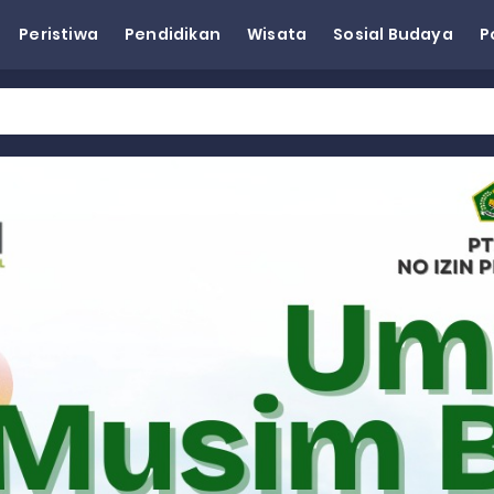
Peristiwa
Pendidikan
Wisata
Sosial Budaya
P
eh Dorong Penguatan Pertanian di Kabupaten Agam
n Kapasitas Dai dan Akademisi
tap KARTA untuk Korban Banjir Bandang di Sumbar
ai Demokrat Sumbar
esra Hadiri dan Berikan Arahan pada MTQ Nasional ke-50 Tingk
 BARAT
 BARAT
 BARAT