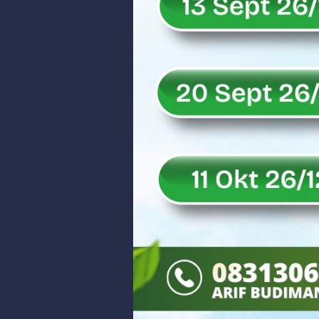
Rahmat Saleh Puji Kinerja Dony 
DANREM 032/WIRABRAJA RESMIKAN J
Dialog Inspiratif di Agam, Legisla
Danpusterad Resmi Tutup Program
IHSG Bangkit dan Rupiah Menguat
Rahmat Saleh Nilai Penataan BUMN