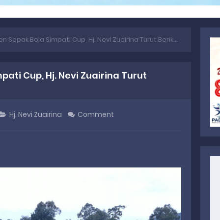
Sepak Bola Simpati Cup, Hj. Nevi Zuairina Turut Berikan Hadiah
ati Cup, Hj. Nevi Zuairina Turut
Hj. Nevi Zuairina
Comment