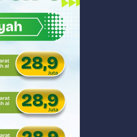
akyat
gsa
Hukum
 dan Perdagangan Karbon
ar
aman
ngunan Nasional
nyidik Kejaksaan Tinggi Sumbar