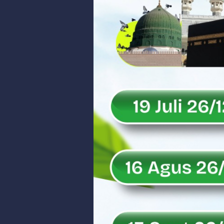
Peringati Hari Koperasi ke-79, 
Dilantik sebagai Ketua Umum Ge
Bangunan Liar di Atas Aset PT K
Gubernur Mahyeldi dan Menteri 
Soal Isu Kejati Sumatera Barat J
Danrem 032/Wbr: Jadikan Penga
Ini Penjelasan Kejaksaan Tinggi
Rahmat Saleh Ingatkan Agrinas s
Danrem 032/Wbr Kunjungi Kodim 03
Sita Uang Tunai Rp 3 M terkait K
Rahmat Saleh Sebut Langkah Don