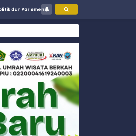
olitik dan Parlemen
at Kec. Sungai Limau