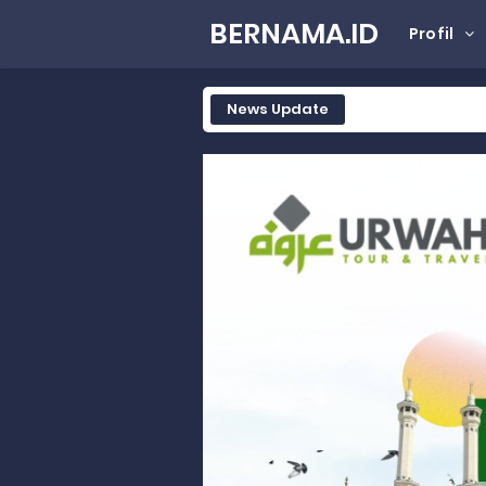
BERNAMA.ID
Profil
News Update
Tak Terbatas Dapil, Rahmat Sal
Rahmat Saleh Komitmen Penguata
Rahmat Saleh Resmikan Hunian Te
Gelar Musdalub, Ini Tujuan Part
Wakili Gubernur Sumbar, Kabiro K
RELIS KEJAKSAAN TINGGI SUMATERA
RELIS KEJAKSAAN TINGGI SUMATERA
RELIS KEJAKSAAN TINGGI SUMATERA