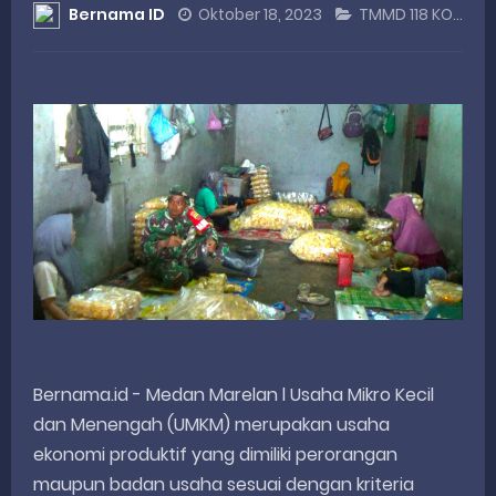
Bernama ID
Oktober 18, 2023
TMMD 118 KODIM 0201/MEDAN
DANREM 032/WIRABRAJA RESMIKAN JEMBATAN BAILEY DI NAGARI SALAREH AIA TIMUR, WUJUD NYATA KEPEDULIAN TNI UNTUK MASYARAKAT
Dialog Inspiratif di Agam, Legislator Nevi Zuairina Sampaikan Hal Ini
Danpusterad Resmi Tutup Program Bakti TNI AD Untuk Rakyat di Kabupaten Kepulauan Mentawai
IHSG Bangkit dan Rupiah Menguat, Rahmat Saleh Apresiasi Gerak Cepat Dasco
Rahmat Saleh Nilai Penataan BUMN Perlu, Asalkan Layanan Publik Tetap Terjaga
Saturday, 8 August
Bernama.id - Medan Marelan l Usaha Mikro Kecil
dan Menengah (UMKM) merupakan usaha
ekonomi produktif yang dimiliki perorangan
maupun badan usaha sesuai dengan kriteria