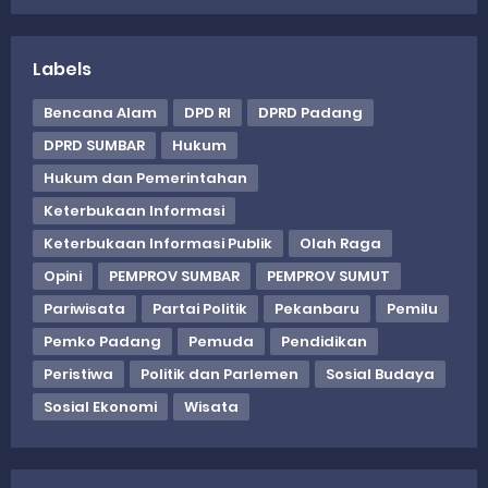
Labels
Bencana Alam
DPD RI
DPRD Padang
DPRD SUMBAR
Hukum
Hukum dan Pemerintahan
Keterbukaan Informasi
Keterbukaan Informasi Publik
Olah Raga
Opini
PEMPROV SUMBAR
PEMPROV SUMUT
Pariwisata
Partai Politik
Pekanbaru
Pemilu
Pemko Padang
Pemuda
Pendidikan
Peristiwa
Politik dan Parlemen
Sosial Budaya
Sosial Ekonomi
Wisata