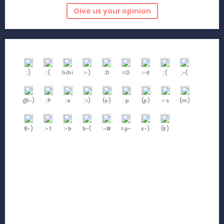
Give us your opinion
:)
:(
hihi
:-)
:D
=D
:-d
;(
;-(
@-)
:P
:o
:>)
(o)
:p
(p)
:-s
(m)
8-)
:-t
:-b
b-(
:-#
=p~
x-)
(k)