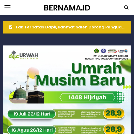
BERNAMA.ID
Tak Terbatas Dapil, Rahmat Saleh Dorong Penguatan Pertanian di Kabupaten Agam
Rahmat Saleh Komitmen Penguatan Kapasitas Dai dan Akademisi
Rahmat Saleh Resmikan Hunian Tetap KARTA untuk Korban Banjir Bandang di Sumbar
Gelar Musdalub, Ini Tujuan Partai Demokrat Sumbar
Wakili Gubernur Sumbar, Kabiro Kesra Hadiri dan Berikan Arahan pada MTQ Nasional ke-50 Tingkat Kec. Sungai Limau
RELIS KEJAKSAAN TINGGI SUMATERA BARAT
RELIS KEJAKSAAN TINGGI SUMATERA BARAT
RELIS KEJAKSAAN TINGGI SUMATERA BARAT
Peringati Hari Koperasi ke-79, Wagub Sumbar Dorong Koperasi Jadi Motor Penggerak Ekonomi Rakyat