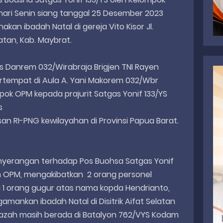
 hari Senin siang tanggal 25 Desember 2023
akan ibadah Natal di gereja Vito Kisor Jl.
latan, Kab. Maybrat.
s Danrem 032/Wirabraja Brigjen TNI Rayen
rtempat di Aula A. Yani Makorem 032/Wbr
k OPM kepada prajurit Satgas Yonif 133/YS
as
 RI-PNG kewilayahan di Provinsi Papua Barat.
penyerangan terhadap Pos Buohsa Satgas Yonif
eh OPM, mengakibatkan 2 orang personel
 1 orang gugur atas nama kopda Hendrianto,
mankan ibadah Natal di Disitrik Aifat Selatan
enazah masih berada di Batalyon 762/VYS Kodam