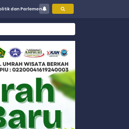
olitik dan Parlemen
at Kec. Sungai Limau