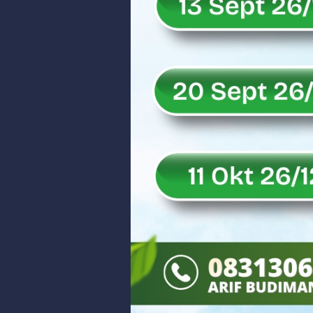
Rahmat Saleh Puji Kinerja Dony 
DANREM 032/WIRABRAJA RESMIKAN J
Dialog Inspiratif di Agam, Legisla
Danpusterad Resmi Tutup Program
IHSG Bangkit dan Rupiah Menguat
Rahmat Saleh Nilai Penataan BUMN