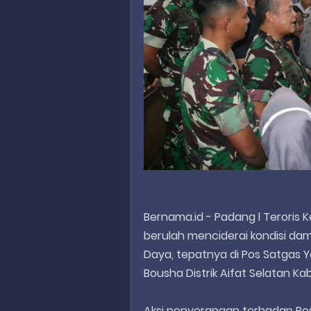
Bernama.id - Padang l Teroris K
berulah menciderai kondisi dam
Daya, tepatnya di Pos Satgas 
Bousha Distrik Aifat Selatan K
Aksi penyerangan terhadap Pos