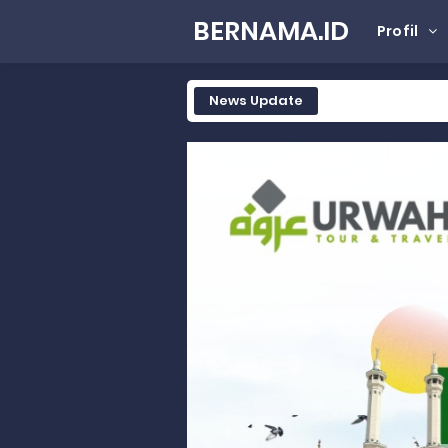
BERNAMA.ID
Profil
News Update
Tak Terbatas Dapil, Rahmat Sal
Rahmat Saleh Komitmen Penguata
Rahmat Saleh Resmikan Hunian Te
Gelar Musdalub, Ini Tujuan Part
Wakili Gubernur Sumbar, Kabiro K
RELIS KEJAKSAAN TINGGI SUMATERA
RELIS KEJAKSAAN TINGGI SUMATERA
RELIS KEJAKSAAN TINGGI SUMATERA