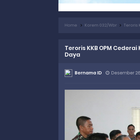
Home
Korem 032/Wbr
Teroris 
Teroris KKB OPM Cederai 
Daya
Bernama ID
Desember 26