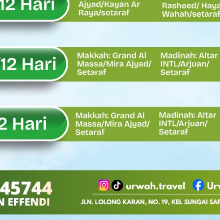
Oskaria, Laba BUMN Meningkat dan Transformasi Berjalan Tanpa
EMBATAN BAILEY DI NAGARI SALAREH AIA TIMUR, WUJUD NYATA KE
tor Nevi Zuairina Sampaikan Hal Ini
 Bakti TNI AD Untuk Rakyat di Kabupaten Kepulauan Mentawai
, Rahmat Saleh Apresiasi Gerak Cepat Dasco
 Perlu, Asalkan Layanan Publik Tetap Terjaga