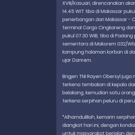
XVIII/Kasuari, direncanakan ak
14.45 WIT tiba di Makassar pukul
penerbangan dari Makassar - C
terminal Cargo Cingkareng dan
pukul 07.30 WIB, tiba di Padan
sementara di Makorem 032/Wbr
kampung halaman korban di da
ujar Danrem.
Brigjen TNI Rayen Obersyl juga
terkena tembakan di kepala dar
belakang, kemudian satu orang 
terkena serpihan peluru di per
“Alhamdulillah, kemarin serpiha
diangkat hari ini, dengan kondi
untuk masyarakat berjalan de