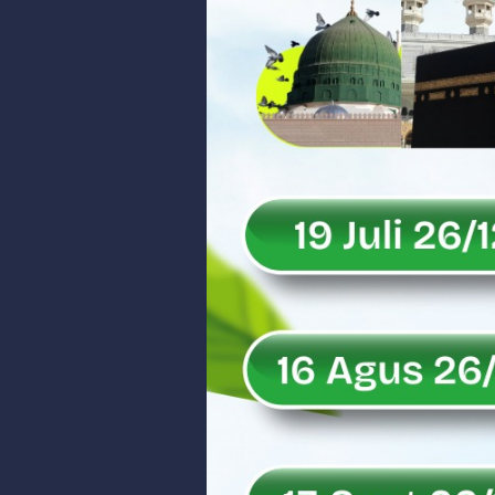
Peringati Hari Koperasi ke-79, 
Dilantik sebagai Ketua Umum Ge
Bangunan Liar di Atas Aset PT K
Gubernur Mahyeldi dan Menteri 
Soal Isu Kejati Sumatera Barat J
Danrem 032/Wbr: Jadikan Penga
Ini Penjelasan Kejaksaan Tinggi
Rahmat Saleh Ingatkan Agrinas s
Danrem 032/Wbr Kunjungi Kodim 03
Sita Uang Tunai Rp 3 M terkait K
Rahmat Saleh Sebut Langkah Don