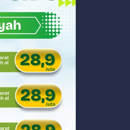
akyat
gsa
Hukum
 dan Perdagangan Karbon
ar
aman
ngunan Nasional
nyidik Kejaksaan Tinggi Sumbar