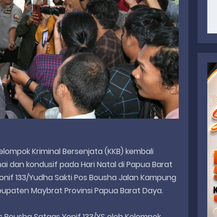
elompok Kriminal Bersenjata (KKB) kembali
ai dan kondusif pada Hari Natal di Papua Barat
Yonif 133/Yudha Sakti Pos Bousha Jalan Kampung
abupaten Maybrat Provinsi Papua Barat Daya.
 Bousha Satgas Yonif 133/YS oleh Kelompok