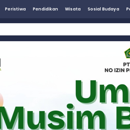
Peristiwa
Pendidikan
Wisata
Sosial Budaya
P
eh Dorong Penguatan Pertanian di Kabupaten Agam
n Kapasitas Dai dan Akademisi
tap KARTA untuk Korban Banjir Bandang di Sumbar
ai Demokrat Sumbar
esra Hadiri dan Berikan Arahan pada MTQ Nasional ke-50 Tingk
 BARAT
 BARAT
 BARAT