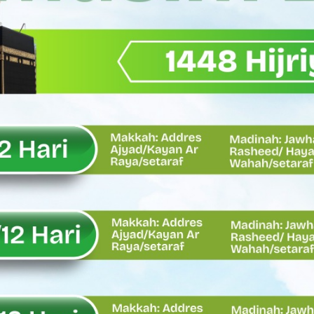
Wagub Sumbar Dorong Koperasi Jadi Motor Penggerak Ekonomi R
ma Keadilan, Rahmat Saleh Ajak Anak Muda Jadi Pemimpin Ban
AI Diduga Dibiarkan, Publik Pertanyakan Ketegasan Penegakan 
LH Bahas Penguatan Perhutanan Sosial, Pengelolaan Sampah,
emput Mahasiswa Paska Demo, Ini Bantahan Asintel Kejati Sumb
bdian sebagai Ibadah kepada Tuhan Yang Maha Esa
 Sumatera Barat tentang Kasus Jembatan Sikabu Padang Pari
oal Defisit Operasional dan Pendapatan
11/Pesisir Selatan, Apresiasi Dedikasi Prajurit Dukung Pemba
asus Dermaga Labuhan Bajau di Mentawai, Ini Penjelasan Tim Pe
y Oskaria Audit 750 BUMN Momentum Perbaikan Tata Kelola