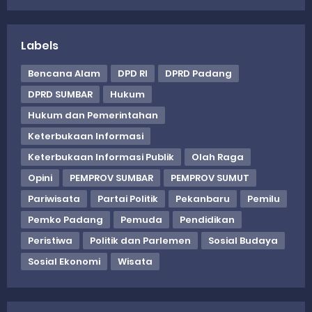
Labels
Bencana Alam
DPD RI
DPRD Padang
DPRD SUMBAR
Hukum
Hukum dan Pemerintahan
Keterbukaan Informasi
Keterbukaan Informasi Publik
Olah Raga
Opini
PEMPROV SUMBAR
PEMPROV SUMUT
Pariwisata
Partai Politik
Pekanbaru
Pemilu
Pemko Padang
Pemuda
Pendidikan
Peristiwa
Politik dan Parlemen
Sosial Budaya
Sosial Ekonomi
Wisata