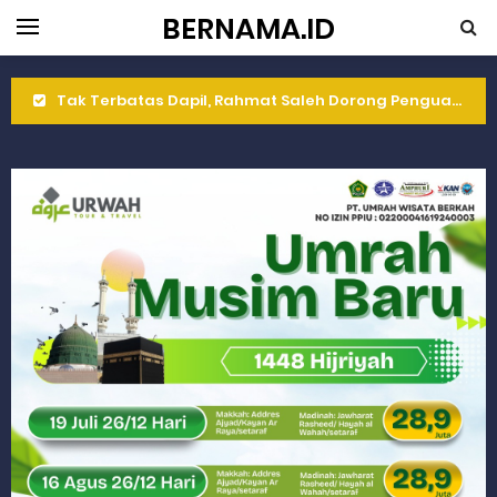
BERNAMA.ID
Rahmat Saleh Komitmen Penguatan Kapasitas Dai dan Akademisi
Rahmat Saleh Resmikan Hunian Tetap KARTA untuk Korban Banjir Bandang di Sumbar
Gelar Musdalub, Ini Tujuan Partai Demokrat Sumbar
Wakili Gubernur Sumbar, Kabiro Kesra Hadiri dan Berikan Arahan pada MTQ Nasional ke-50 Tingkat Kec. Sungai Limau
RELIS KEJAKSAAN TINGGI SUMATERA BARAT
RELIS KEJAKSAAN TINGGI SUMATERA BARAT
RELIS KEJAKSAAN TINGGI SUMATERA BARAT
Peringati Hari Koperasi ke-79, Wagub Sumbar Dorong Koperasi Jadi Motor Penggerak Ekonomi Rakyat
Dilantik sebagai Ketua Umum Gema Keadilan, Rahmat Saleh Ajak Anak Muda Jadi Pemimpin Bangsa