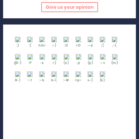
Give us your opinion
:)
:(
hihi
:-)
:D
=D
:-d
;(
;-(
@-)
:P
:o
:>)
(o)
:p
(p)
:-s
(m)
8-)
:-t
:-b
b-(
:-#
=p~
x-)
(k)