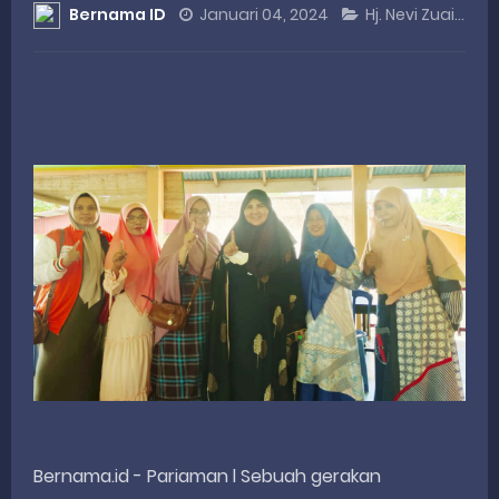
Bernama ID
Januari 04, 2024
Hj. Nevi Zuairina
Dialog Inspiratif di Agam, Legislator Nevi Zuairina Sampaikan Hal Ini
Danpusterad Resmi Tutup Program Bakti TNI AD Untuk Rakyat di Kabupaten Kepulauan Mentawai
IHSG Bangkit dan Rupiah Menguat, Rahmat Saleh Apresiasi Gerak Cepat Dasco
Rahmat Saleh Nilai Penataan BUMN Perlu, Asalkan Layanan Publik Tetap Terjaga
Tak Terbatas Dapil, Rahmat Saleh Dorong Penguatan Pertanian di Kabupaten Agam
Thursday, 6 August
Bernama.id - Pariaman l Sebuah gerakan