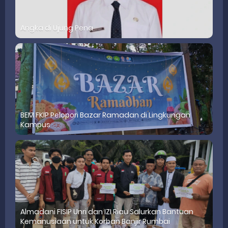
Angka di Ujung Pena
BEM FKIP Pelopori Bazar Ramadan di Lingkungan
Kampus
Almadani FISIP Unri dan IZI Riau Salurkan Bantuan
Kemanusiaan untuk Korban Banjir Rumbai