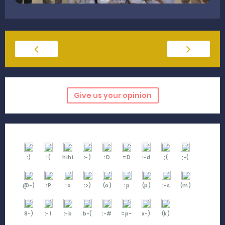
Give us your opinion
:)
:(
hihi
:-)
:D
=D
:-d
;(
;-(
@-)
:P
:o
:>)
(o)
:p
(p)
:-s
(m)
8-)
:-t
:-b
b-(
:-#
=p~
x-)
(k)