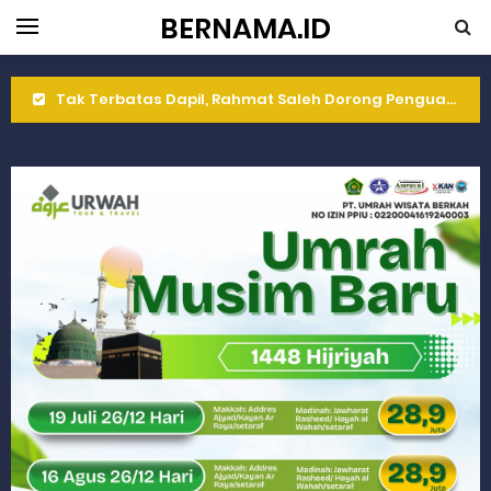
BERNAMA.ID
Tak Terbatas Dapil, Rahmat Saleh Dorong Penguatan Pertanian di Kabupaten Agam
Rahmat Saleh Komitmen Penguatan Kapasitas Dai dan Akademisi
Rahmat Saleh Resmikan Hunian Tetap KARTA untuk Korban Banjir Bandang di Sumbar
Gelar Musdalub, Ini Tujuan Partai Demokrat Sumbar
Wakili Gubernur Sumbar, Kabiro Kesra Hadiri dan Berikan Arahan pada MTQ Nasional ke-50 Tingkat Kec. Sungai Limau
RELIS KEJAKSAAN TINGGI SUMATERA BARAT
RELIS KEJAKSAAN TINGGI SUMATERA BARAT
RELIS KEJAKSAAN TINGGI SUMATERA BARAT
Peringati Hari Koperasi ke-79, Wagub Sumbar Dorong Koperasi Jadi Motor Penggerak Ekonomi Rakyat