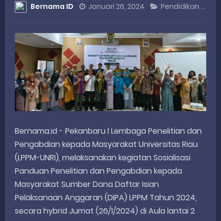
Bernama ID
Januari 26, 2024
Pendidikan
C
DANREM 032/WIRABRAJA RESMIKAN JEMBATAN BAILEY DI NAGARI SALAREH AIA TIMUR, WUJUD NYATA KEPEDULIAN TNI UNTUK MASYARAKAT
Dialog Inspiratif di Agam, Legislator Nevi Zuairina Sampaikan Hal Ini
Danpusterad Resmi Tutup Program Bakti TNI AD Untuk Rakyat di Kabupaten Kepulauan Mentawai
IHSG Bangkit dan Rupiah Menguat, Rahmat Saleh Apresiasi Gerak Cepat Dasco
Rahmat Saleh Nilai Penataan BUMN Perlu, Asalkan Layanan Publik Tetap Terjaga
Friday, 7 August
Bernama.id - Pekanbaru l Lembaga Penelitian dan
Pengabdian kepada Masyarakat Universitas Riau
(LPPM-UNRI), melaksanakan kegiatan Sosialisasi
Panduan Penelitian dan Pengabdian kepada
Masyarakat Sumber Dana Daftar Isian
Pelaksanaan Anggaran (DIPA) LPPM Tahun 2024,
secara hybrid Jumat (26/1/2024) di Aula lantai 2