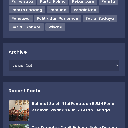
Pariwisata
Partai Politik
Pekanbaru
Pemilu
Pemko Padang
Pemuda
Pendidikan
Peristiwa
Politik dan Parlemen
Sosial Budaya
Sosial Ekonomi
Wisata
Archive
Recent Posts
Rahmat Saleh Nilai Penataan BUMN Perlu,
Asalkan Layanan Publik Tetap Terjaga
Tak Terbatas Dapil, Rahmat Saleh Dorong