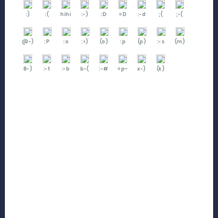
:)
:(
hihi
:-)
:D
=D
:-d
;(
;-(
@-)
:P
:o
:>)
(o)
:p
(p)
:-s
(m)
8-)
:-t
:-b
b-(
:-#
=p~
x-)
(k)