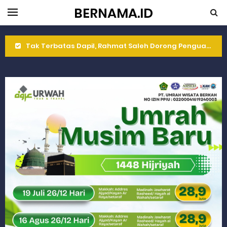
BERNAMA.ID
Tak Terbatas Dapil, Rahmat Saleh Dorong Penguatan Pertanian di Kabupaten Agam
Rahmat Saleh Komitmen Penguatan Kapasitas Dai dan Akademisi
Rahmat Saleh Resmikan Hunian Tetap KARTA untuk Korban Banjir Bandang di Sumbar
Gelar Musdalub, Ini Tujuan Partai Demokrat Sumbar
Wakili Gubernur Sumbar, Kabiro Kesra Hadiri dan Berikan Arahan pada MTQ Nasional ke-50 Tingkat Kec. Sungai Limau
RELIS KEJAKSAAN TINGGI SUMATERA BARAT
RELIS KEJAKSAAN TINGGI SUMATERA BARAT
RELIS KEJAKSAAN TINGGI SUMATERA BARAT
Peringati Hari Koperasi ke-79, Wagub Sumbar Dorong Koperasi Jadi Motor Penggerak Ekonomi Rakyat