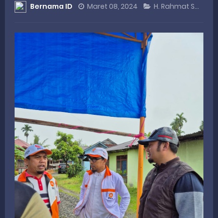
Bernama ID
Maret 08, 2024
H. Rahmat Saleh
Dialog Inspiratif di Agam, Legislator Nevi Zuairina Sampaikan Hal Ini
Danpusterad Resmi Tutup Program Bakti TNI AD Untuk Rakyat di Kabupaten Kepulauan Mentawai
IHSG Bangkit dan Rupiah Menguat, Rahmat Saleh Apresiasi Gerak Cepat Dasco
Rahmat Saleh Nilai Penataan BUMN Perlu, Asalkan Layanan Publik Tetap Terjaga
Tak Terbatas Dapil, Rahmat Saleh Dorong Penguatan Pertanian di Kabupaten Agam
Thursday, 6 August