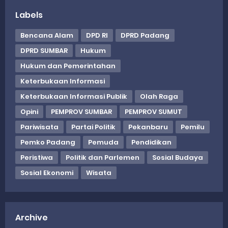
Labels
Bencana Alam
DPD RI
DPRD Padang
DPRD SUMBAR
Hukum
Hukum dan Pemerintahan
Keterbukaan Informasi
Keterbukaan Informasi Publik
Olah Raga
Opini
PEMPROV SUMBAR
PEMPROV SUMUT
Pariwisata
Partai Politik
Pekanbaru
Pemilu
Pemko Padang
Pemuda
Pendidikan
Peristiwa
Politik dan Parlemen
Sosial Budaya
Sosial Ekonomi
Wisata
Archive