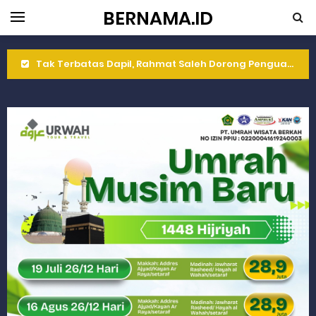
BERNAMA.ID
Rahmat Saleh Komitmen Penguatan Kapasitas Dai dan Akademisi
Rahmat Saleh Resmikan Hunian Tetap KARTA untuk Korban Banjir Bandang di Sumbar
Gelar Musdalub, Ini Tujuan Partai Demokrat Sumbar
Wakili Gubernur Sumbar, Kabiro Kesra Hadiri dan Berikan Arahan pada MTQ Nasional ke-50 Tingkat Kec. Sungai Limau
RELIS KEJAKSAAN TINGGI SUMATERA BARAT
RELIS KEJAKSAAN TINGGI SUMATERA BARAT
RELIS KEJAKSAAN TINGGI SUMATERA BARAT
Peringati Hari Koperasi ke-79, Wagub Sumbar Dorong Koperasi Jadi Motor Penggerak Ekonomi Rakyat
Dilantik sebagai Ketua Umum Gema Keadilan, Rahmat Saleh Ajak Anak Muda Jadi Pemimpin Bangsa