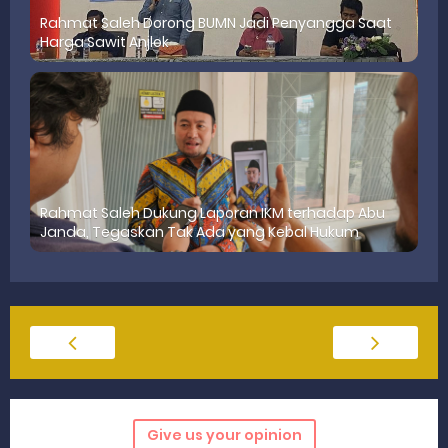
Rahmat Saleh Dorong BUMN Jadi Penyangga Saat
Harga Sawit Anjlok
‎Rahmat Saleh Dukung Laporan IKM terhadap Abu
Janda, Tegaskan Tak Ada yang Kebal Hukum
Give us your opinion