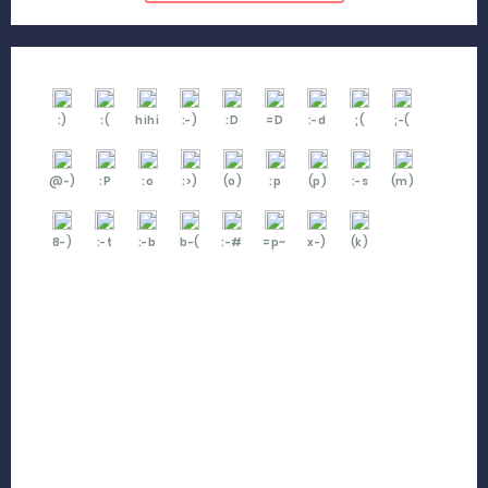
:)
:(
hihi
:-)
:D
=D
:-d
;(
;-(
@-)
:P
:o
:>)
(o)
:p
(p)
:-s
(m)
8-)
:-t
:-b
b-(
:-#
=p~
x-)
(k)