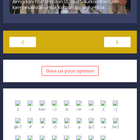
Almadani FISIP Unri dan IZI Riau Salurkan Bantuan
Kemanusiaan untuk Korban Banjir Rumbai
Give us your opinion
:)
:(
hihi
:-)
:D
=D
:-d
;(
;-(
@-)
:P
:o
:>)
(o)
:p
(p)
:-s
(m)