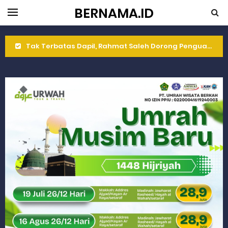
BERNAMA.ID
Rahmat Saleh Komitmen Penguatan Kapasitas Dai dan Akademisi
Rahmat Saleh Resmikan Hunian Tetap KARTA untuk Korban Banjir Bandang di Sumbar
Gelar Musdalub, Ini Tujuan Partai Demokrat Sumbar
Wakili Gubernur Sumbar, Kabiro Kesra Hadiri dan Berikan Arahan pada MTQ Nasional ke-50 Tingkat Kec. Sungai Limau
RELIS KEJAKSAAN TINGGI SUMATERA BARAT
RELIS KEJAKSAAN TINGGI SUMATERA BARAT
RELIS KEJAKSAAN TINGGI SUMATERA BARAT
Peringati Hari Koperasi ke-79, Wagub Sumbar Dorong Koperasi Jadi Motor Penggerak Ekonomi Rakyat
Dilantik sebagai Ketua Umum Gema Keadilan, Rahmat Saleh Ajak Anak Muda Jadi Pemimpin Bangsa