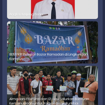
Angka di Ujung Pena
BEM FKIP Pelopori Bazar Ramadan di Lingkungan
Kampus
Almadani FISIP Unri dan IZI Riau Salurkan Bantuan
Kemanusiaan untuk Korban Banjir Rumbai