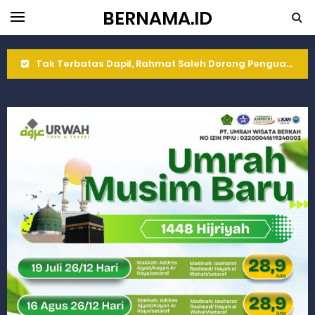
BERNAMA.ID
Tak Terbatas Dapil, Rahmat Saleh Dorong Penguatan Pertanian di Kabupaten Agam
Rahmat Saleh Komitmen Penguatan Kapasitas Dai dan Akademisi
Rahmat Saleh Resmikan Hunian Tetap KARTA untuk Korban Banjir Bandang di Sumbar
Gelar Musdalub, Ini Tujuan Partai Demokrat Sumbar
Wakili Gubernur Sumbar, Kabiro Kesra Hadiri dan Berikan Arahan pada MTQ Nasional ke-50 Tingkat Kec. Sungai Limau
RELIS KEJAKSAAN TINGGI SUMATERA BARAT
RELIS KEJAKSAAN TINGGI SUMATERA BARAT
RELIS KEJAKSAAN TINGGI SUMATERA BARAT
Peringati Hari Koperasi ke-79, Wagub Sumbar Dorong Koperasi Jadi Motor Penggerak Ekonomi Rakyat