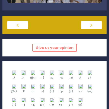
Give us your opinion
:)
:(
hihi
:-)
:D
=D
:-d
;(
;-(
@-)
:P
:o
:>)
(o)
:p
(p)
:-s
(m)
8-)
:-t
:-b
b-(
:-#
=p~
x-)
(k)