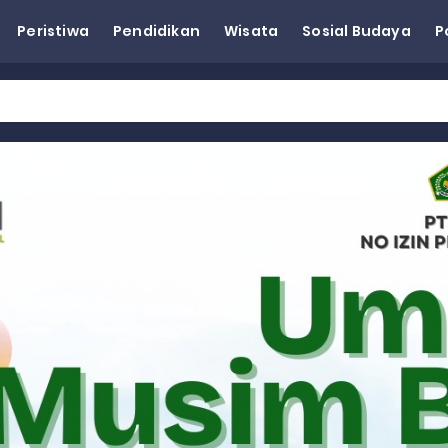
Peristiwa
Pendidikan
Wisata
Sosial Budaya
P
eh Dorong Penguatan Pertanian di Kabupaten Agam
n Kapasitas Dai dan Akademisi
tap KARTA untuk Korban Banjir Bandang di Sumbar
ai Demokrat Sumbar
esra Hadiri dan Berikan Arahan pada MTQ Nasional ke-50 Tingk
 BARAT
 BARAT
 BARAT