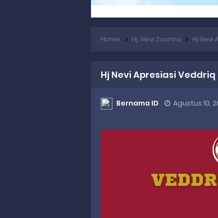
Home
Hj. Nevi Zuairina
Hj Nevi
Hj Nevi Apresiasi Veddri
Bernama ID
Agustus 10, 