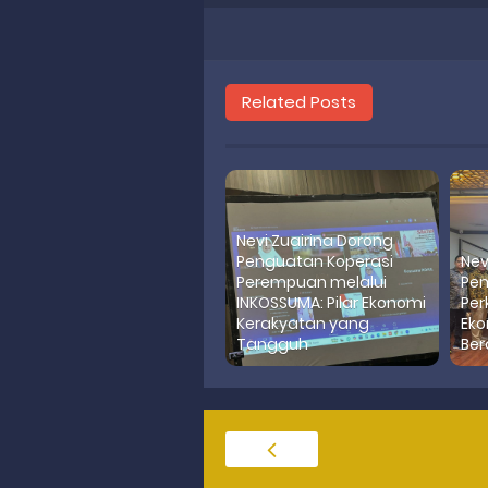
Related Posts
Nevi Zuairina Dorong
Penguatan Koperasi
Nev
Perempuan melalui
Pem
INKOSSUMA: Pilar Ekonomi
Per
Kerakyatan yang
Eko
Tangguh
Ber