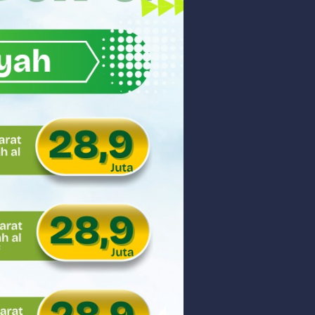
akyat
gsa
Hukum
 dan Perdagangan Karbon
ar
aman
ngunan Nasional
nyidik Kejaksaan Tinggi Sumbar