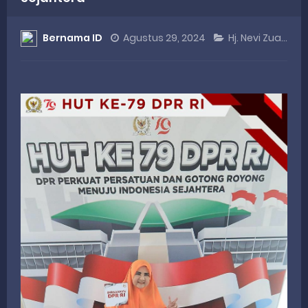
DANREM 032/WIRABRAJA RESMIKAN JEMBATAN BAILEY DI NAGARI SALAREH AIA TIMUR, WUJUD NYATA KEPEDULIAN TNI UNTUK MASYARAKAT
Bernama ID
Agustus 29, 2024
Hj. Nevi Zuairina
Dialog Inspiratif di Agam, Legislator Nevi Zuairina Sampaikan Hal Ini
Danpusterad Resmi Tutup Program Bakti TNI AD Untuk Rakyat di Kabupaten Kepulauan Mentawai
IHSG Bangkit dan Rupiah Menguat, Rahmat Saleh Apresiasi Gerak Cepat Dasco
Rahmat Saleh Nilai Penataan BUMN Perlu, Asalkan Layanan Publik Tetap Terjaga
Thursday, 6 August