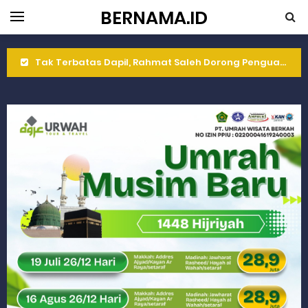
BERNAMA.ID
Tak Terbatas Dapil, Rahmat Saleh Dorong Penguatan Pertanian di Kabupaten Agam
Rahmat Saleh Komitmen Penguatan Kapasitas Dai dan Akademisi
Rahmat Saleh Resmikan Hunian Tetap KARTA untuk Korban Banjir Bandang di Sumbar
Gelar Musdalub, Ini Tujuan Partai Demokrat Sumbar
Wakili Gubernur Sumbar, Kabiro Kesra Hadiri dan Berikan Arahan pada MTQ Nasional ke-50 Tingkat Kec. Sungai Limau
RELIS KEJAKSAAN TINGGI SUMATERA BARAT
RELIS KEJAKSAAN TINGGI SUMATERA BARAT
RELIS KEJAKSAAN TINGGI SUMATERA BARAT
Peringati Hari Koperasi ke-79, Wagub Sumbar Dorong Koperasi Jadi Motor Penggerak Ekonomi Rakyat