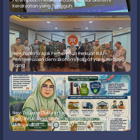
Perempuan melalui INKOSSUMA: Pilar Ekonomi
Kerakyatan yang Tangguh
Nevi Zuairina Ajak Pemerintah Perkuat RUU
Perkoperasian demi Ekonomi Rakyat yang Berdaya
Saing
Nevi Zuairina Dukung Kebijakan Pemerintah Terkait
BBM Untuk Jaga Stabilitas Harga dan Daya Beli
Masyarakat