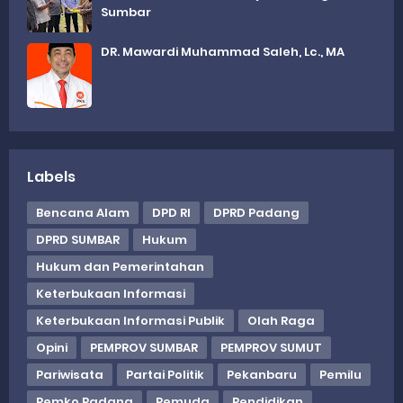
Sumbar
DR. Mawardi Muhammad Saleh, Lc., MA
Labels
Bencana Alam
DPD RI
DPRD Padang
DPRD SUMBAR
Hukum
Hukum dan Pemerintahan
Keterbukaan Informasi
Keterbukaan Informasi Publik
Olah Raga
Opini
PEMPROV SUMBAR
PEMPROV SUMUT
Pariwisata
Partai Politik
Pekanbaru
Pemilu
Pemko Padang
Pemuda
Pendidikan