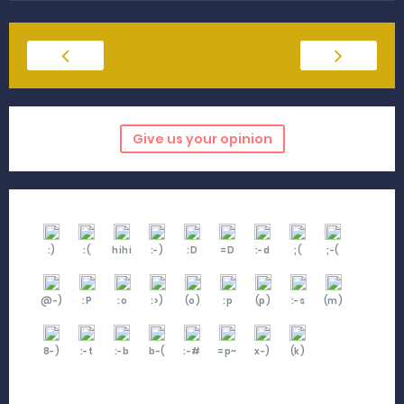
Give us your opinion
:)
:(
hihi
:-)
:D
=D
:-d
;(
;-(
@-)
:P
:o
:>)
(o)
:p
(p)
:-s
(m)
8-)
:-t
:-b
b-(
:-#
=p~
x-)
(k)