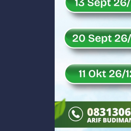
Rahmat Saleh Puji Kinerja Dony 
DANREM 032/WIRABRAJA RESMIKAN J
Dialog Inspiratif di Agam, Legisla
Danpusterad Resmi Tutup Program
IHSG Bangkit dan Rupiah Menguat
Rahmat Saleh Nilai Penataan BUMN