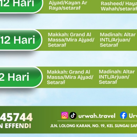
Oskaria, Laba BUMN Meningkat dan Transformasi Berjalan Tanpa
EMBATAN BAILEY DI NAGARI SALAREH AIA TIMUR, WUJUD NYATA KE
tor Nevi Zuairina Sampaikan Hal Ini
 Bakti TNI AD Untuk Rakyat di Kabupaten Kepulauan Mentawai
, Rahmat Saleh Apresiasi Gerak Cepat Dasco
 Perlu, Asalkan Layanan Publik Tetap Terjaga