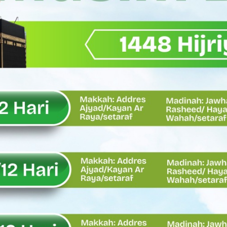
Wagub Sumbar Dorong Koperasi Jadi Motor Penggerak Ekonomi R
ma Keadilan, Rahmat Saleh Ajak Anak Muda Jadi Pemimpin Ban
AI Diduga Dibiarkan, Publik Pertanyakan Ketegasan Penegakan 
LH Bahas Penguatan Perhutanan Sosial, Pengelolaan Sampah,
emput Mahasiswa Paska Demo, Ini Bantahan Asintel Kejati Sumb
bdian sebagai Ibadah kepada Tuhan Yang Maha Esa
 Sumatera Barat tentang Kasus Jembatan Sikabu Padang Pari
oal Defisit Operasional dan Pendapatan
11/Pesisir Selatan, Apresiasi Dedikasi Prajurit Dukung Pemba
asus Dermaga Labuhan Bajau di Mentawai, Ini Penjelasan Tim Pe
y Oskaria Audit 750 BUMN Momentum Perbaikan Tata Kelola