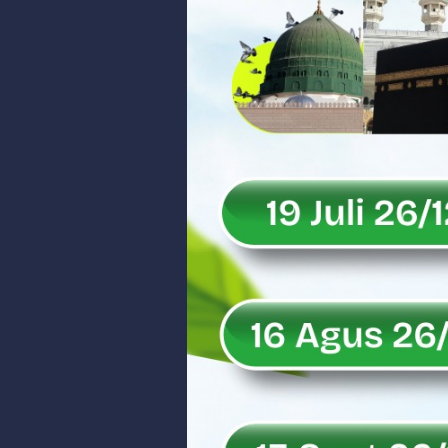
Peringati Hari Koperasi ke-79, 
Dilantik sebagai Ketua Umum Ge
Bangunan Liar di Atas Aset PT K
Gubernur Mahyeldi dan Menteri 
Soal Isu Kejati Sumatera Barat J
Danrem 032/Wbr: Jadikan Penga
Ini Penjelasan Kejaksaan Tinggi
Rahmat Saleh Ingatkan Agrinas s
Danrem 032/Wbr Kunjungi Kodim 03
Sita Uang Tunai Rp 3 M terkait K
Rahmat Saleh Sebut Langkah Don