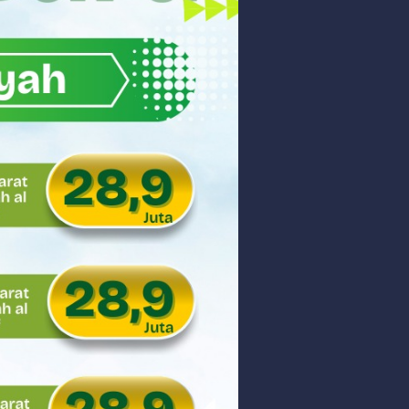
akyat
gsa
Hukum
 dan Perdagangan Karbon
ar
aman
ngunan Nasional
nyidik Kejaksaan Tinggi Sumbar