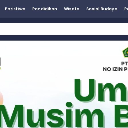
Peristiwa
Pendidikan
Wisata
Sosial Budaya
P
eh Dorong Penguatan Pertanian di Kabupaten Agam
n Kapasitas Dai dan Akademisi
tap KARTA untuk Korban Banjir Bandang di Sumbar
ai Demokrat Sumbar
esra Hadiri dan Berikan Arahan pada MTQ Nasional ke-50 Tingk
 BARAT
 BARAT
 BARAT