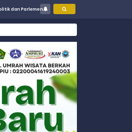
olitik dan Parlemen
at Kec. Sungai Limau