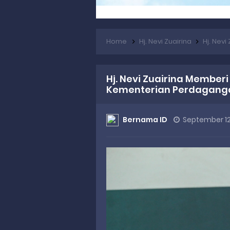
Home
Hj. Nevi Zuairina
Hj. Nevi Z
Hj. Nevi Zuairina Member
Kementerian Perdagang
Bernama ID
September 12