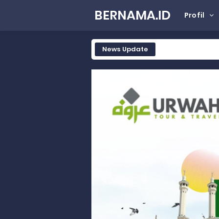
BERNAMA.ID
Profil
News Update
Tak Terbatas Dapil, Rahmat Sal
Rahmat Saleh Komitmen Penguata
Rahmat Saleh Resmikan Hunian Te
Gelar Musdalub, Ini Tujuan Part
Wakili Gubernur Sumbar, Kabiro K
RELIS KEJAKSAAN TINGGI SUMATERA
RELIS KEJAKSAAN TINGGI SUMATERA
RELIS KEJAKSAAN TINGGI SUMATERA