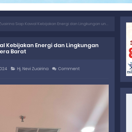
airina Siap Kawal Kebijakan Energi dan Lingkungan untuk Masyarakat Sumatera Barat
wal Kebijakan Energi dan Lingkungan
era Barat
2024
Hj. Nevi Zuairina
Comment