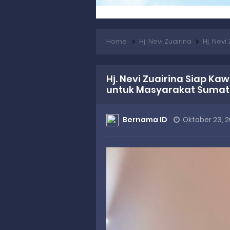
Home
Hj. Nevi Zuairina
Hj. Nevi Zu
Hj. Nevi Zuairina Siap Ka
untuk Masyarakat Sumat
Bernama ID
Oktober 23, 