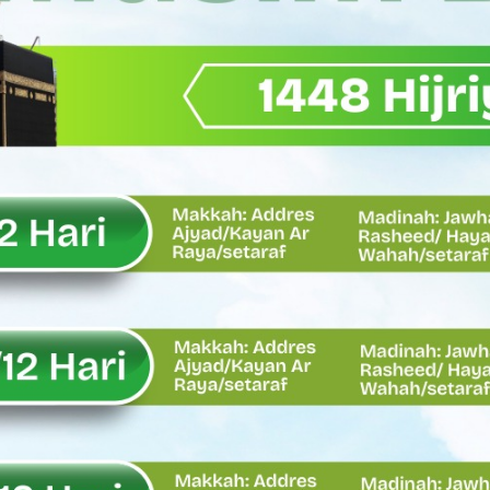
Wagub Sumbar Dorong Koperasi Jadi Motor Penggerak Ekonomi R
ma Keadilan, Rahmat Saleh Ajak Anak Muda Jadi Pemimpin Ban
AI Diduga Dibiarkan, Publik Pertanyakan Ketegasan Penegakan 
LH Bahas Penguatan Perhutanan Sosial, Pengelolaan Sampah,
emput Mahasiswa Paska Demo, Ini Bantahan Asintel Kejati Sumb
bdian sebagai Ibadah kepada Tuhan Yang Maha Esa
 Sumatera Barat tentang Kasus Jembatan Sikabu Padang Pari
oal Defisit Operasional dan Pendapatan
11/Pesisir Selatan, Apresiasi Dedikasi Prajurit Dukung Pemba
asus Dermaga Labuhan Bajau di Mentawai, Ini Penjelasan Tim Pe
y Oskaria Audit 750 BUMN Momentum Perbaikan Tata Kelola