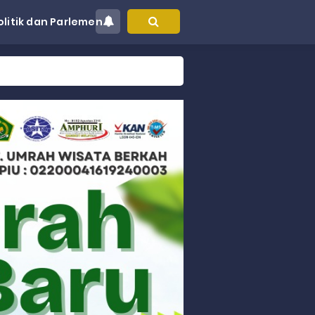
olitik dan Parlemen
at Kec. Sungai Limau