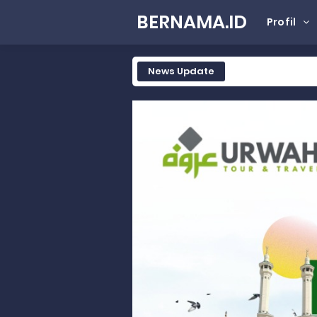
BERNAMA.ID
Profil
News Update
Tak Terbatas Dapil, Rahmat Sal
Rahmat Saleh Komitmen Penguata
Rahmat Saleh Resmikan Hunian Te
Gelar Musdalub, Ini Tujuan Part
Wakili Gubernur Sumbar, Kabiro K
RELIS KEJAKSAAN TINGGI SUMATERA
RELIS KEJAKSAAN TINGGI SUMATERA
RELIS KEJAKSAAN TINGGI SUMATERA