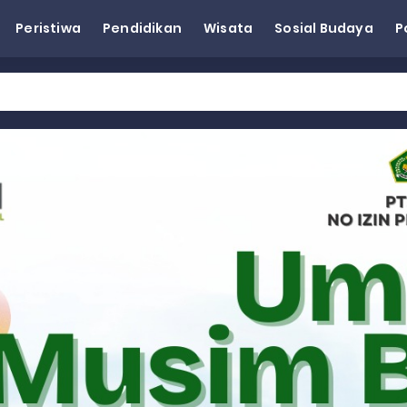
Peristiwa
Pendidikan
Wisata
Sosial Budaya
P
eh Dorong Penguatan Pertanian di Kabupaten Agam
n Kapasitas Dai dan Akademisi
tap KARTA untuk Korban Banjir Bandang di Sumbar
ai Demokrat Sumbar
esra Hadiri dan Berikan Arahan pada MTQ Nasional ke-50 Tingk
 BARAT
 BARAT
 BARAT