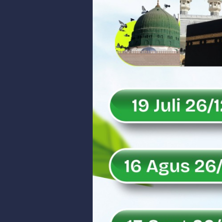
Peringati Hari Koperasi ke-79, 
Dilantik sebagai Ketua Umum Ge
Bangunan Liar di Atas Aset PT K
Gubernur Mahyeldi dan Menteri 
Soal Isu Kejati Sumatera Barat J
Danrem 032/Wbr: Jadikan Penga
Ini Penjelasan Kejaksaan Tinggi
Rahmat Saleh Ingatkan Agrinas s
Danrem 032/Wbr Kunjungi Kodim 03
Sita Uang Tunai Rp 3 M terkait K
Rahmat Saleh Sebut Langkah Don