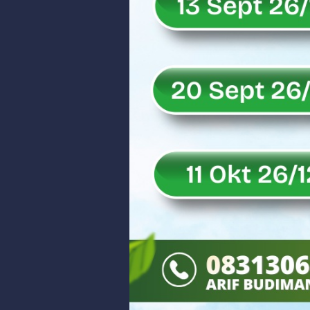
Rahmat Saleh Puji Kinerja Dony 
DANREM 032/WIRABRAJA RESMIKAN J
Dialog Inspiratif di Agam, Legisla
Danpusterad Resmi Tutup Program
IHSG Bangkit dan Rupiah Menguat
Rahmat Saleh Nilai Penataan BUMN