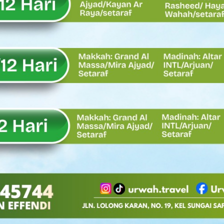
Oskaria, Laba BUMN Meningkat dan Transformasi Berjalan Tanpa
EMBATAN BAILEY DI NAGARI SALAREH AIA TIMUR, WUJUD NYATA KE
tor Nevi Zuairina Sampaikan Hal Ini
 Bakti TNI AD Untuk Rakyat di Kabupaten Kepulauan Mentawai
, Rahmat Saleh Apresiasi Gerak Cepat Dasco
 Perlu, Asalkan Layanan Publik Tetap Terjaga