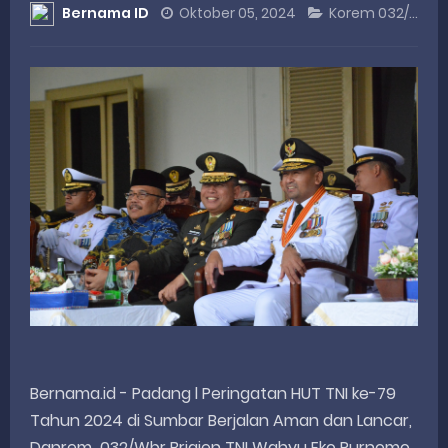
Bernama ID
Oktober 05, 2024
Korem 032/Wbr
DANREM 032/WIRABRAJA RESMIKAN JEMBATAN BAILEY DI NAGARI SALAREH AIA TIMUR, WUJUD NYATA KEPEDULIAN TNI UNTUK MASYARAKAT
Dialog Inspiratif di Agam, Legislator Nevi Zuairina Sampaikan Hal Ini
Danpusterad Resmi Tutup Program Bakti TNI AD Untuk Rakyat di Kabupaten Kepulauan Mentawai
IHSG Bangkit dan Rupiah Menguat, Rahmat Saleh Apresiasi Gerak Cepat Dasco
Rahmat Saleh Nilai Penataan BUMN Perlu, Asalkan Layanan Publik Tetap Terjaga
Thursday, 6 August
Bernama.id - Padang l Peringatan HUT TNI ke-79
Tahun 2024 di Sumbar Berjalan Aman dan Lancar,
Danrem 032/Wbr Brigjen TNI Wahyu Eko Purnomo