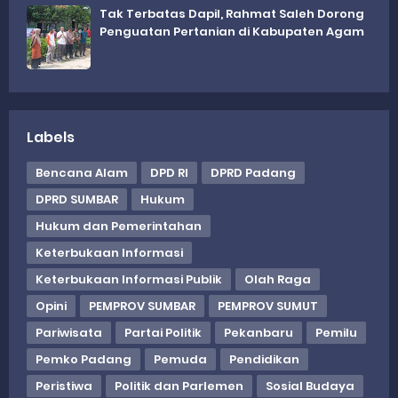
Tak Terbatas Dapil, Rahmat Saleh Dorong
Penguatan Pertanian di Kabupaten Agam
Labels
Bencana Alam
DPD RI
DPRD Padang
DPRD SUMBAR
Hukum
Hukum dan Pemerintahan
Keterbukaan Informasi
Keterbukaan Informasi Publik
Olah Raga
Opini
PEMPROV SUMBAR
PEMPROV SUMUT
Pariwisata
Partai Politik
Pekanbaru
Pemilu
Pemko Padang
Pemuda
Pendidikan
Peristiwa
Politik dan Parlemen
Sosial Budaya