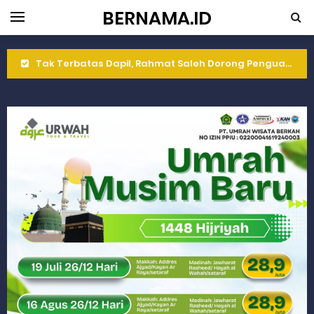
BERNAMA.ID
Tak Terbatas Dapil, Rahmat Saleh Dorong Penguatan Pertanian di Kabupaten Agam
Rahmat Saleh Komitmen Penguatan Kapasitas Dai dan Akademisi
Rahmat Saleh Resmikan Hunian Tetap KARTA untuk Korban Banjir Bandang di Sumbar
Gelar Musdalub, Ini Tujuan Partai Demokrat Sumbar
Wakili Gubernur Sumbar, Kabiro Kesra Hadiri dan Berikan Arahan pada MTQ Nasional ke-50 Tingkat Kec. Sungai Limau
RELIS KEJAKSAAN TINGGI SUMATERA BARAT
RELIS KEJAKSAAN TINGGI SUMATERA BARAT
RELIS KEJAKSAAN TINGGI SUMATERA BARAT
Peringati Hari Koperasi ke-79, Wagub Sumbar Dorong Koperasi Jadi Motor Penggerak Ekonomi Rakyat