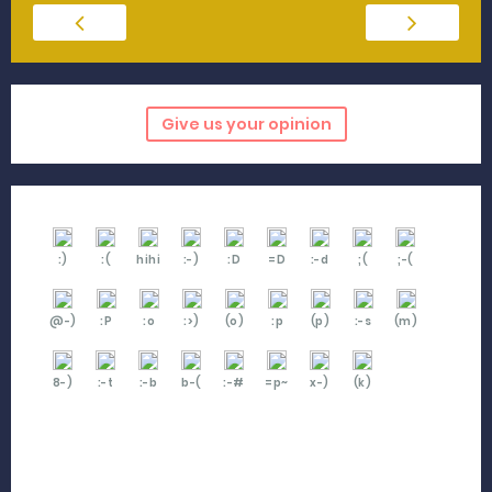
Give us your opinion
:)
:(
hihi
:-)
:D
=D
:-d
;(
;-(
@-)
:P
:o
:>)
(o)
:p
(p)
:-s
(m)
8-)
:-t
:-b
b-(
:-#
=p~
x-)
(k)