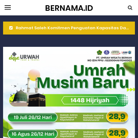
BERNAMA.ID
Rahmat Saleh Komitmen Penguatan Kapasitas Dai dan Akademisi
Rahmat Saleh Resmikan Hunian Tetap KARTA untuk Korban Banjir Bandang di Sumbar
Gelar Musdalub, Ini Tujuan Partai Demokrat Sumbar
Wakili Gubernur Sumbar, Kabiro Kesra Hadiri dan Berikan Arahan pada MTQ Nasional ke-50 Tingkat Kec. Sungai Limau
RELIS KEJAKSAAN TINGGI SUMATERA BARAT
RELIS KEJAKSAAN TINGGI SUMATERA BARAT
RELIS KEJAKSAAN TINGGI SUMATERA BARAT
Peringati Hari Koperasi ke-79, Wagub Sumbar Dorong Koperasi Jadi Motor Penggerak Ekonomi Rakyat
Dilantik sebagai Ketua Umum Gema Keadilan, Rahmat Saleh Ajak Anak Muda Jadi Pemimpin Bangsa