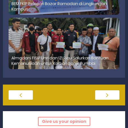
BEM FKIP Pelopori Bazar Ramadan di Lingkungan
Kampus
Almadani FISIP Unri dan IZI Riau Salurkan Bantuan
Kemanusiaan untuk Korban Banjir Rumbai
Give us your opinion