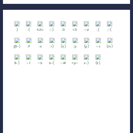
:)
:(
hihi
:-)
:D
=D
:-d
;(
;-(
@-)
:P
:o
:>)
(o)
:p
(p)
:-s
(m)
8-)
:-t
:-b
b-(
:-#
=p~
x-)
(k)