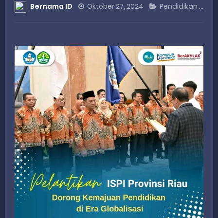
Bernama ID
Oktober 27, 2024
Pendidikan
Dialog Inspiratif di Agam, Legislator Nevi Zuairina Sampaikan Hal Ini
Danpusterad Resmi Tutup Program Bakti TNI AD Untuk Rakyat di Kabupaten Kepulauan Mentawai
IHSG Bangkit dan Rupiah Menguat, Rahmat Saleh Apresiasi Gerak Cepat Dasco
Rahmat Saleh Nilai Penataan BUMN Perlu, Asalkan Layanan Publik Tetap Terjaga
Tak Terbatas Dapil, Rahmat Saleh Dorong Penguatan Pertanian di Kabupaten Agam
Thursday, 6 August