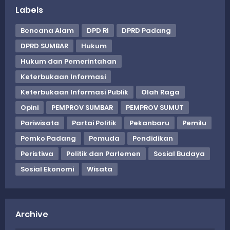
Labels
Bencana Alam
DPD RI
DPRD Padang
DPRD SUMBAR
Hukum
Hukum dan Pemerintahan
Keterbukaan Informasi
Keterbukaan Informasi Publik
Olah Raga
Opini
PEMPROV SUMBAR
PEMPROV SUMUT
Pariwisata
Partai Politik
Pekanbaru
Pemilu
Pemko Padang
Pemuda
Pendidikan
Peristiwa
Politik dan Parlemen
Sosial Budaya
Sosial Ekonomi
Wisata
Archive