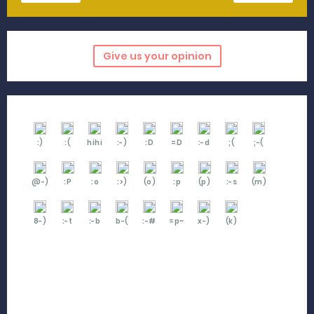
Give us your opinion
:)
:(
hihi
:-)
:D
=D
:-d
;(
;-(
@-)
:P
:o
:>)
(o)
:p
(p)
:-s
(m)
8-)
:-t
:-b
b-(
:-#
=p~
x-)
(k)