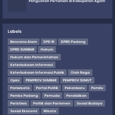
Penguatan Pertanian di Kabupaten Agam
Labels
Bencana Alam
DPD RI
DPRD Padang
DPRD SUMBAR
Hukum
Hukum dan Pemerintahan
Keterbukaan Informasi
Keterbukaan Informasi Publik
Olah Raga
Opini
PEMPROV SUMBAR
PEMPROV SUMUT
Pariwisata
Partai Politik
Pekanbaru
Pemilu
Pemko Padang
Pemuda
Pendidikan
Peristiwa
Politik dan Parlemen
Sosial Budaya
Sosial Ekonomi
Wisata