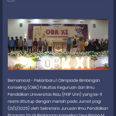
Rahmat Saleh Resmikan Hunian Tetap KARTA untuk Korban Banjir Bandang di Sumbar
Gelar Musdalub, Ini Tujuan Partai Demokrat Sumbar
Wakili Gubernur Sumbar, Kabiro Kesra Hadiri dan Berikan Arahan pada MTQ Nasional ke-50 Tingkat Kec. Sungai Limau
RELIS KEJAKSAAN TINGGI SUMATERA BARAT
RELIS KEJAKSAAN TINGGI SUMATERA BARAT
Thursday, 6 August
Bernama.id - Pekanbaru l Olimpiade Bimbingan
Konseling (OBK) Fakultas Keguruan dan Ilmu
Pendidikan Universitas Riau (FKIP Unri) yang ke-11
resmi ditutup dengan meriah pada Jumat pagi
(21/2/2025) oleh Sekretaris Jurusan Ilmu Pendidikan
Program Studi Bimbingan Konseling Devi Risma M