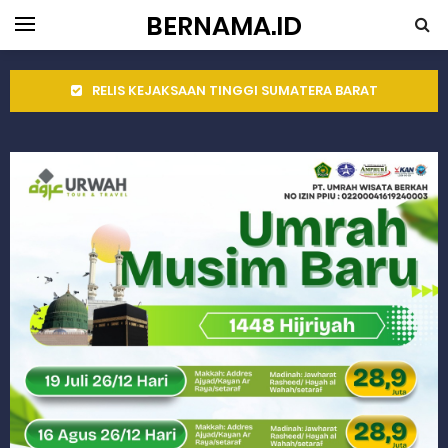
BERNAMA.ID
RELIS KEJAKSAAN TINGGI SUMATERA BARAT
Peringati Hari Koperasi ke-79, Wagub Sumbar Dorong Koperasi Jadi Motor Penggerak Ekonomi Rakyat
Dilantik sebagai Ketua Umum Gema Keadilan, Rahmat Saleh Ajak Anak Muda Jadi Pemimpin Bangsa
Bangunan Liar di Atas Aset PT KAI Diduga Dibiarkan, Publik Pertanyakan Ketegasan Penegakan Hukum
Gubernur Mahyeldi dan Menteri LH Bahas Penguatan Perhutanan Sosial, Pengelolaan Sampah, dan Perdagangan Karbon
Soal Isu Kejati Sumatera Barat Jemput Mahasiswa Paska Demo, Ini Bantahan Asintel Kejati Sumbar
Danrem 032/Wbr: Jadikan Pengabdian sebagai Ibadah kepada Tuhan Yang Maha Esa
Ini Penjelasan Kejaksaan Tinggi Sumatera Barat tentang Kasus Jembatan Sikabu Padang Pariaman
Rahmat Saleh Ingatkan Agrinas soal Defisit Operasional dan Pendapatan