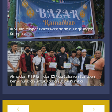
BEM FKIP Pelopori Bazar Ramadan di Lingkungan
Kampus
Almadani FISIP Unri dan IZI Riau Salurkan Bantuan
Kemanusiaan untuk Korban Banjir Rumbai