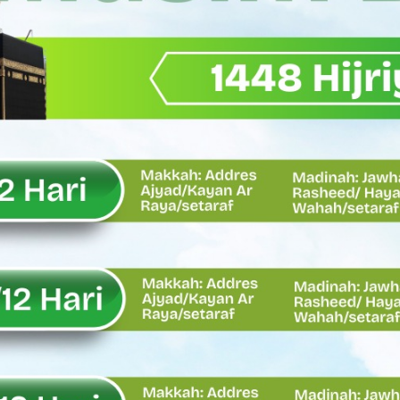
11/Pesisir Selatan, Apresiasi Dedikasi Prajurit Dukung Pemba
asus Dermaga Labuhan Bajau di Mentawai, Ini Penjelasan Tim Pe
y Oskaria Audit 750 BUMN Momentum Perbaikan Tata Kelola
Oskaria, Laba BUMN Meningkat dan Transformasi Berjalan Tanpa
EMBATAN BAILEY DI NAGARI SALAREH AIA TIMUR, WUJUD NYATA KE
tor Nevi Zuairina Sampaikan Hal Ini
 Bakti TNI AD Untuk Rakyat di Kabupaten Kepulauan Mentawai
, Rahmat Saleh Apresiasi Gerak Cepat Dasco
 Perlu, Asalkan Layanan Publik Tetap Terjaga
eh Dorong Penguatan Pertanian di Kabupaten Agam
n Kapasitas Dai dan Akademisi