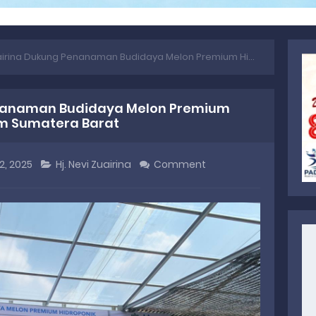
a Dukung Penanaman Budidaya Melon Premium Hidroponik di Lumin's Farm Sumatera Barat
enanaman Budidaya Melon Premium
rm Sumatera Barat
2, 2025
Hj. Nevi Zuairina
Comment