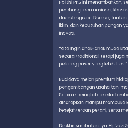
Politisi PKS ini menambahkan, s
pembangunan nasional, khususn
daerah agraris. Namun, tantan
iklim, dan kebutuhan pangan y
inovasi.
“Kita ingin anak-anak muda kit
secara tradisional, tetapi ju
peluang pasar yang lebih luas,”
Budidaya melon premium hidrop
pengembangan usaha tani moder
Selain meningkatkan nilai tamb
diharapkan mampu membuka la
kesejahteraan petani, serta 
Di akhir sambutannya, Hj. Nev