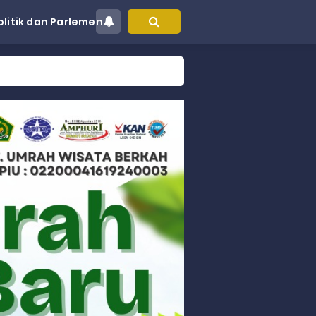
olitik dan Parlemen
akyat
gsa
Hukum
 dan Perdagangan Karbon
ar
aman