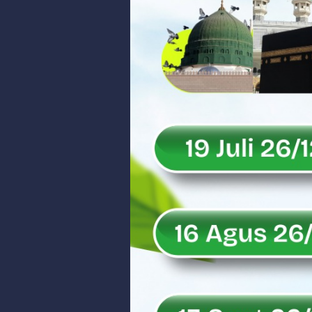
Danrem 032/Wbr Kunjungi Kodim 03
Sita Uang Tunai Rp 3 M terkait K
Rahmat Saleh Sebut Langkah Don
Rahmat Saleh Puji Kinerja Dony 
DANREM 032/WIRABRAJA RESMIKAN J
Dialog Inspiratif di Agam, Legisla
Danpusterad Resmi Tutup Program
IHSG Bangkit dan Rupiah Menguat
Rahmat Saleh Nilai Penataan BUMN
Tak Terbatas Dapil, Rahmat Sal
Rahmat Saleh Komitmen Penguata