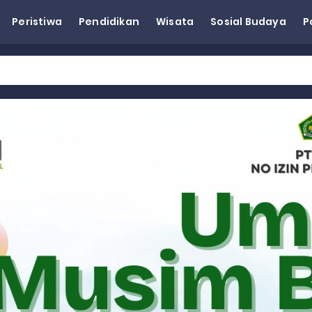
Peristiwa
Pendidikan
Wisata
Sosial Budaya
P
Wagub Sumbar Dorong Koperasi Jadi Motor Penggerak Ekonomi R
ma Keadilan, Rahmat Saleh Ajak Anak Muda Jadi Pemimpin Ban
AI Diduga Dibiarkan, Publik Pertanyakan Ketegasan Penegakan 
LH Bahas Penguatan Perhutanan Sosial, Pengelolaan Sampah,
emput Mahasiswa Paska Demo, Ini Bantahan Asintel Kejati Sumb
bdian sebagai Ibadah kepada Tuhan Yang Maha Esa
 Sumatera Barat tentang Kasus Jembatan Sikabu Padang Pari
oal Defisit Operasional dan Pendapatan