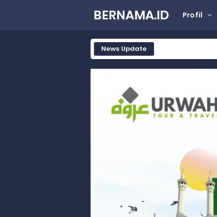
BERNAMA.ID
Profil
News Update
Peringati Hari Koperasi ke-79, 
Dilantik sebagai Ketua Umum Ge
Bangunan Liar di Atas Aset PT K
Gubernur Mahyeldi dan Menteri 
Soal Isu Kejati Sumatera Barat J
Danrem 032/Wbr: Jadikan Penga
Ini Penjelasan Kejaksaan Tinggi
Rahmat Saleh Ingatkan Agrinas s