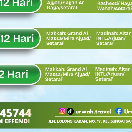
tap KARTA untuk Korban Banjir Bandang di Sumbar
ai Demokrat Sumbar
esra Hadiri dan Berikan Arahan pada MTQ Nasional ke-50 Tingk
 BARAT
 BARAT
 BARAT