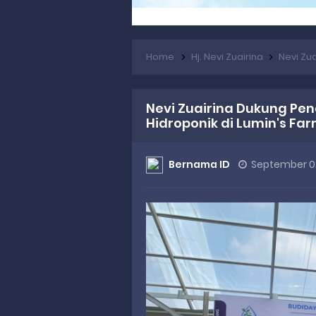
Home
Hj. Nevi Zuairina
Nevi Zuairin
Nevi Zuairina Dukung P
Hidroponik di Lumin's Fa
Bernama ID
September 0