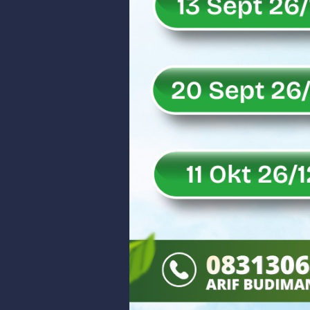
Rahmat Saleh Resmikan Hunian Te
Gelar Musdalub, Ini Tujuan Part
Wakili Gubernur Sumbar, Kabiro K
RELIS KEJAKSAAN TINGGI SUMATERA
RELIS KEJAKSAAN TINGGI SUMATERA
RELIS KEJAKSAAN TINGGI SUMATERA