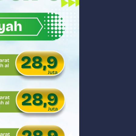
ngunan Nasional
nyidik Kejaksaan Tinggi Sumbar
 PHK Massal
PEDULIAN TNI UNTUK MASYARAKAT