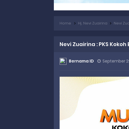
Home
Hj. Nevi Zuairina
Nevi Zu
Nevi Zuairina : PKS Koko
Bernama ID
September 2