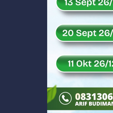
Rahmat Saleh Puji Kinerja Dony 
DANREM 032/WIRABRAJA RESMIKAN J
Dialog Inspiratif di Agam, Legisla
Danpusterad Resmi Tutup Program
IHSG Bangkit dan Rupiah Menguat
Rahmat Saleh Nilai Penataan BUMN