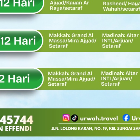
Oskaria, Laba BUMN Meningkat dan Transformasi Berjalan Tanpa
EMBATAN BAILEY DI NAGARI SALAREH AIA TIMUR, WUJUD NYATA KE
tor Nevi Zuairina Sampaikan Hal Ini
 Bakti TNI AD Untuk Rakyat di Kabupaten Kepulauan Mentawai
, Rahmat Saleh Apresiasi Gerak Cepat Dasco
 Perlu, Asalkan Layanan Publik Tetap Terjaga