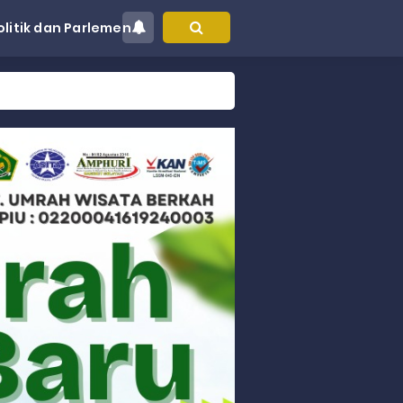
olitik dan Parlemen
at Kec. Sungai Limau