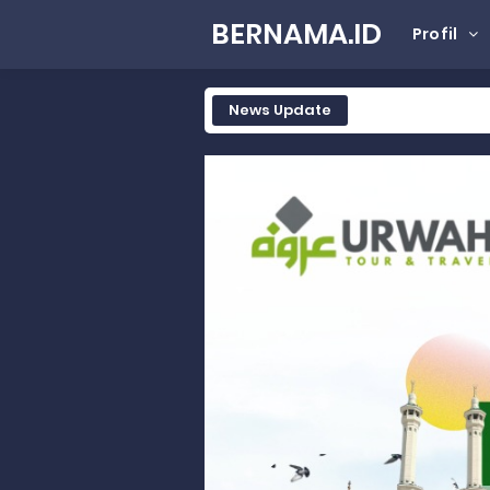
BERNAMA.ID
Profil
News Update
Tak Terbatas Dapil, Rahmat Sal
Rahmat Saleh Komitmen Penguata
Rahmat Saleh Resmikan Hunian Te
Gelar Musdalub, Ini Tujuan Part
Wakili Gubernur Sumbar, Kabiro K
RELIS KEJAKSAAN TINGGI SUMATERA
RELIS KEJAKSAAN TINGGI SUMATERA
RELIS KEJAKSAAN TINGGI SUMATERA