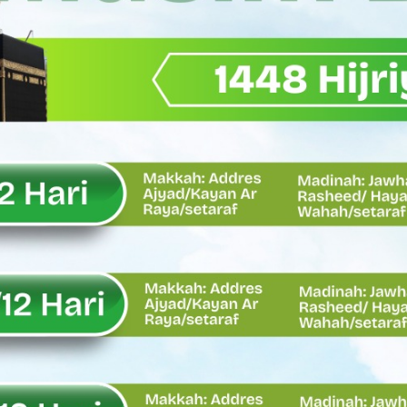
Wagub Sumbar Dorong Koperasi Jadi Motor Penggerak Ekonomi R
ma Keadilan, Rahmat Saleh Ajak Anak Muda Jadi Pemimpin Ban
AI Diduga Dibiarkan, Publik Pertanyakan Ketegasan Penegakan 
LH Bahas Penguatan Perhutanan Sosial, Pengelolaan Sampah,
emput Mahasiswa Paska Demo, Ini Bantahan Asintel Kejati Sumb
bdian sebagai Ibadah kepada Tuhan Yang Maha Esa
 Sumatera Barat tentang Kasus Jembatan Sikabu Padang Pari
oal Defisit Operasional dan Pendapatan
11/Pesisir Selatan, Apresiasi Dedikasi Prajurit Dukung Pemba
asus Dermaga Labuhan Bajau di Mentawai, Ini Penjelasan Tim Pe
y Oskaria Audit 750 BUMN Momentum Perbaikan Tata Kelola