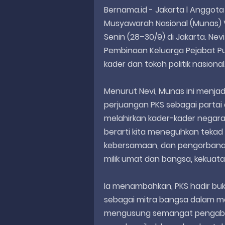
Bernama.id - Jakarta l Anggota D
Musyawarah Nasional (Munas) V
Senin (28–30/9) di Jakarta. Nev
Pembinaan Keluarga Pejabat Pu
kader dan tokoh politik nasional
Menurut Nevi, Munas ini menj
perjuangan PKS sebagai partai 
melahirkan kader-kader negar
berarti kita meneguhkan tek
kebersamaan, dan pengorbanan.
milik umat dan bangsa, kekuata
Ia menambahkan, PKS hadir buka
sebagai mitra bangsa dalam 
mengusung semangat pengabdia