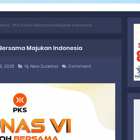
airina : PKS Kokoh Bersama Majukan Indonesia
h Bersama Majukan Indonesia
9, 2025
Hj. Nevi Zuairina
Comment