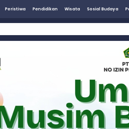
Peristiwa
Pendidikan
Wisata
Sosial Budaya
P
eh Dorong Penguatan Pertanian di Kabupaten Agam
n Kapasitas Dai dan Akademisi
tap KARTA untuk Korban Banjir Bandang di Sumbar
ai Demokrat Sumbar
esra Hadiri dan Berikan Arahan pada MTQ Nasional ke-50 Tingk
 BARAT
 BARAT
 BARAT