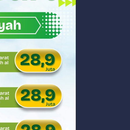
akyat
gsa
Hukum
 dan Perdagangan Karbon
ar
aman
ngunan Nasional
nyidik Kejaksaan Tinggi Sumbar