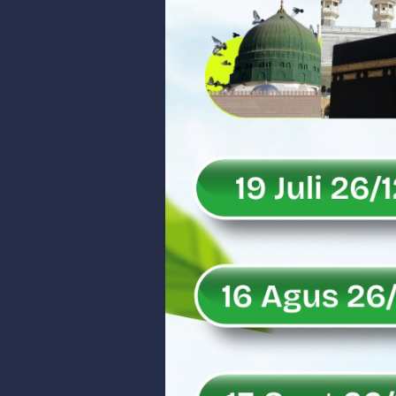
Peringati Hari Koperasi ke-79, 
Dilantik sebagai Ketua Umum Ge
Bangunan Liar di Atas Aset PT K
Gubernur Mahyeldi dan Menteri 
Soal Isu Kejati Sumatera Barat J
Danrem 032/Wbr: Jadikan Penga
Ini Penjelasan Kejaksaan Tinggi
Rahmat Saleh Ingatkan Agrinas s
Danrem 032/Wbr Kunjungi Kodim 03
Sita Uang Tunai Rp 3 M terkait K
Rahmat Saleh Sebut Langkah Don