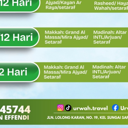
, Rahmat Saleh Apresiasi Gerak Cepat Dasco
 Perlu, Asalkan Layanan Publik Tetap Terjaga
eh Dorong Penguatan Pertanian di Kabupaten Agam
n Kapasitas Dai dan Akademisi
tap KARTA untuk Korban Banjir Bandang di Sumbar
ai Demokrat Sumbar