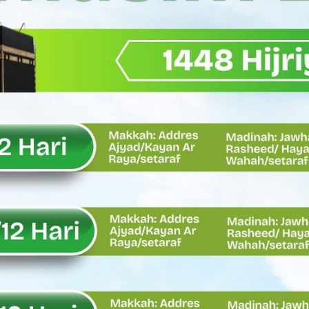
emput Mahasiswa Paska Demo, Ini Bantahan Asintel Kejati Sumb
bdian sebagai Ibadah kepada Tuhan Yang Maha Esa
 Sumatera Barat tentang Kasus Jembatan Sikabu Padang Pari
oal Defisit Operasional dan Pendapatan
11/Pesisir Selatan, Apresiasi Dedikasi Prajurit Dukung Pemba
asus Dermaga Labuhan Bajau di Mentawai, Ini Penjelasan Tim Pe
y Oskaria Audit 750 BUMN Momentum Perbaikan Tata Kelola
Oskaria, Laba BUMN Meningkat dan Transformasi Berjalan Tanpa
EMBATAN BAILEY DI NAGARI SALAREH AIA TIMUR, WUJUD NYATA KE
tor Nevi Zuairina Sampaikan Hal Ini
 Bakti TNI AD Untuk Rakyat di Kabupaten Kepulauan Mentawai