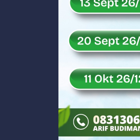
IHSG Bangkit dan Rupiah Menguat
Rahmat Saleh Nilai Penataan BUMN
Tak Terbatas Dapil, Rahmat Sal
Rahmat Saleh Komitmen Penguata
Rahmat Saleh Resmikan Hunian Te
Gelar Musdalub, Ini Tujuan Part