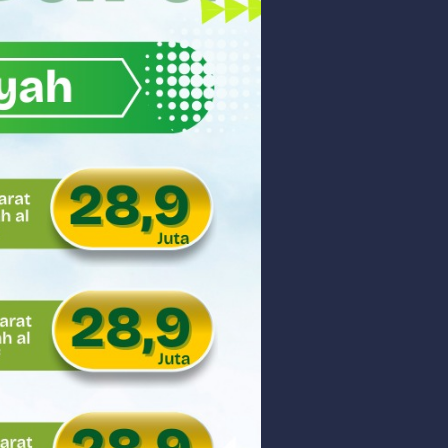
ar
aman
ngunan Nasional
nyidik Kejaksaan Tinggi Sumbar
 PHK Massal
PEDULIAN TNI UNTUK MASYARAKAT