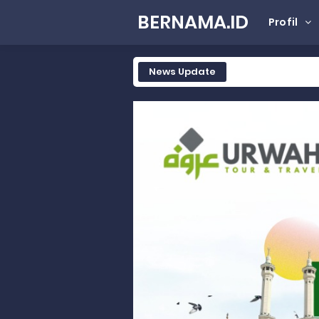
BERNAMA.ID
Profil
News Update
Wakili Gubernur Sumbar, Kabiro K
RELIS KEJAKSAAN TINGGI SUMATERA
RELIS KEJAKSAAN TINGGI SUMATERA
RELIS KEJAKSAAN TINGGI SUMATERA
Peringati Hari Koperasi ke-79, 
Dilantik sebagai Ketua Umum Ge
Bangunan Liar di Atas Aset PT K
Gubernur Mahyeldi dan Menteri 