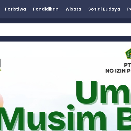
Peristiwa
Pendidikan
Wisata
Sosial Budaya
P
esra Hadiri dan Berikan Arahan pada MTQ Nasional ke-50 Tingk
 BARAT
 BARAT
 BARAT
Wagub Sumbar Dorong Koperasi Jadi Motor Penggerak Ekonomi R
ma Keadilan, Rahmat Saleh Ajak Anak Muda Jadi Pemimpin Ban
AI Diduga Dibiarkan, Publik Pertanyakan Ketegasan Penegakan 
LH Bahas Penguatan Perhutanan Sosial, Pengelolaan Sampah,