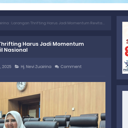
na : Larangan Thrifting Harus Jadi Momentum Revitalisasi Industri Tekstil Nasional
 Thrifting Harus Jadi Momentum
il Nasional
, 2025
Hj. Nevi Zuairina
Comment