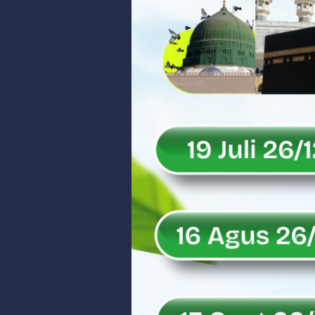
Soal Isu Kejati Sumatera Barat J
Danrem 032/Wbr: Jadikan Penga
Ini Penjelasan Kejaksaan Tinggi
Rahmat Saleh Ingatkan Agrinas s
Danrem 032/Wbr Kunjungi Kodim 03
Sita Uang Tunai Rp 3 M terkait K
Rahmat Saleh Sebut Langkah Don
Rahmat Saleh Puji Kinerja Dony 
DANREM 032/WIRABRAJA RESMIKAN J
Dialog Inspiratif di Agam, Legisla
Danpusterad Resmi Tutup Program