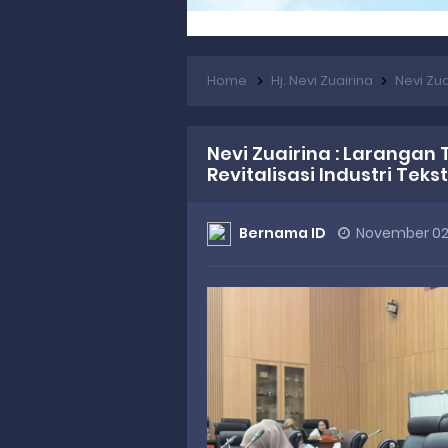
Home
Hj. Nevi Zuairina
Nevi Zuairi
Nevi Zuairina : Larangan
Revitalisasi Industri Tekst
Bernama ID
November 02