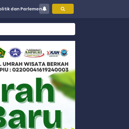
olitik dan Parlemen
at Kec. Sungai Limau
akyat
gsa
Hukum
 dan Perdagangan Karbon