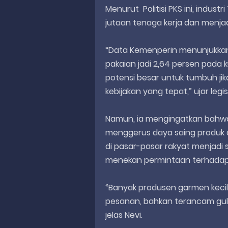
Menurut Politisi PKS ini, indus
jutaan tenaga kerja dan menja
“Data Kemenperin menunjukkan 
pakaian jadi 2,64 persen pada ku
potensi besar untuk tumbuh j
kebijakan yang tepat,” ujar legis
Namun, ia mengingatkan bahwa
menggerus daya saing produk da
di pasar-pasar rakyat menjadi s
menekan permintaan terhadap h
“Banyak produsen garmen keci
pesanan, bahkan terancam gulu
jelas Nevi.