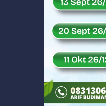
Rahmat Saleh Puji Kinerja Dony 
DANREM 032/WIRABRAJA RESMIKAN J
Dialog Inspiratif di Agam, Legisla
Danpusterad Resmi Tutup Program
IHSG Bangkit dan Rupiah Menguat
Rahmat Saleh Nilai Penataan BUMN