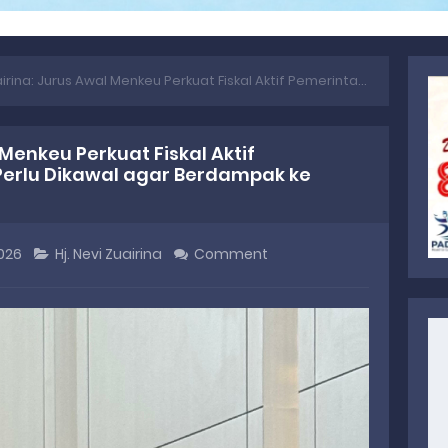
Jurus Awal Menkeu Perkuat Fiskal Aktif Pemerintahan Prabowo, Perlu Dikawal agar Berdampak ke Sektor Riil
 Menkeu Perkuat Fiskal Aktif
erlu Dikawal agar Berdampak ke
2026
Hj. Nevi Zuairina
Comment