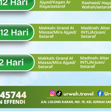
Oskaria, Laba BUMN Meningkat dan Transformasi Berjalan Tanpa
EMBATAN BAILEY DI NAGARI SALAREH AIA TIMUR, WUJUD NYATA KE
tor Nevi Zuairina Sampaikan Hal Ini
 Bakti TNI AD Untuk Rakyat di Kabupaten Kepulauan Mentawai
, Rahmat Saleh Apresiasi Gerak Cepat Dasco
 Perlu, Asalkan Layanan Publik Tetap Terjaga