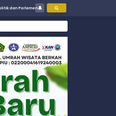
olitik dan Parlemen
at Kec. Sungai Limau