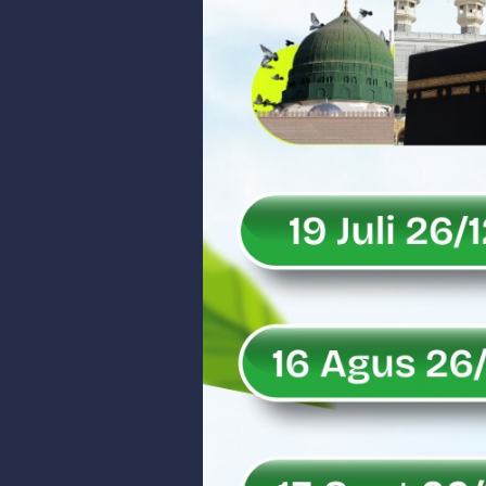
Peringati Hari Koperasi ke-79, 
Dilantik sebagai Ketua Umum Ge
Bangunan Liar di Atas Aset PT K
Gubernur Mahyeldi dan Menteri 
Soal Isu Kejati Sumatera Barat J
Danrem 032/Wbr: Jadikan Penga
Ini Penjelasan Kejaksaan Tinggi
Rahmat Saleh Ingatkan Agrinas s
Danrem 032/Wbr Kunjungi Kodim 03
Sita Uang Tunai Rp 3 M terkait K
Rahmat Saleh Sebut Langkah Don