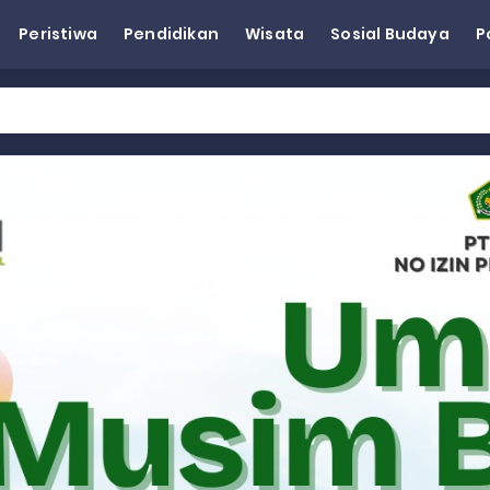
Peristiwa
Pendidikan
Wisata
Sosial Budaya
P
eh Dorong Penguatan Pertanian di Kabupaten Agam
n Kapasitas Dai dan Akademisi
tap KARTA untuk Korban Banjir Bandang di Sumbar
ai Demokrat Sumbar
esra Hadiri dan Berikan Arahan pada MTQ Nasional ke-50 Tingk
 BARAT
 BARAT
 BARAT