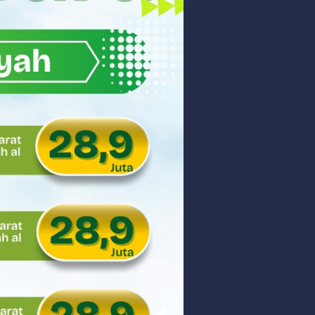
akyat
gsa
Hukum
 dan Perdagangan Karbon
ar
aman
ngunan Nasional
nyidik Kejaksaan Tinggi Sumbar