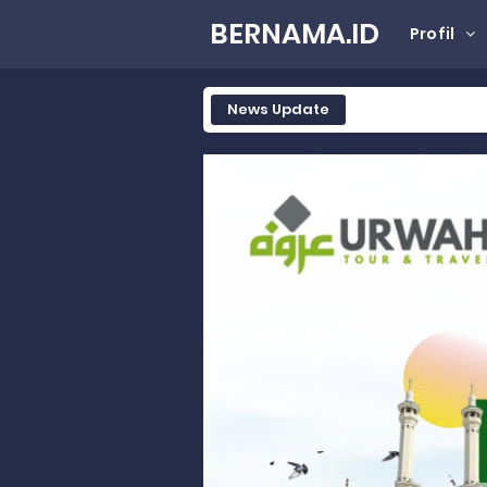
BERNAMA.ID
Profil
News Update
Tak Terbatas Dapil, Rahmat Sal
Rahmat Saleh Komitmen Penguata
Rahmat Saleh Resmikan Hunian Te
Gelar Musdalub, Ini Tujuan Part
Wakili Gubernur Sumbar, Kabiro K
RELIS KEJAKSAAN TINGGI SUMATERA
RELIS KEJAKSAAN TINGGI SUMATERA
RELIS KEJAKSAAN TINGGI SUMATERA