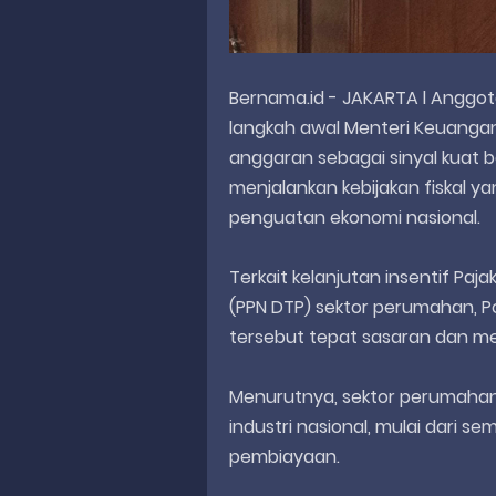
Bernama.id - JAKARTA l Anggota 
langkah awal Menteri Keuanga
anggaran sebagai sinyal kuat
menjalankan kebijakan fiskal ya
penguatan ekonomi nasional.
Terkait kelanjutan insentif Pa
(PPN DTP) sektor perumahan, Po
tersebut tepat sasaran dan m
Menurutnya, sektor perumahan
industri nasional, mulai dari se
pembiayaan.