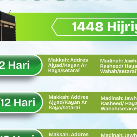
Wagub Sumbar Dorong Koperasi Jadi Motor Penggerak Ekonomi R
ma Keadilan, Rahmat Saleh Ajak Anak Muda Jadi Pemimpin Ban
AI Diduga Dibiarkan, Publik Pertanyakan Ketegasan Penegakan 
LH Bahas Penguatan Perhutanan Sosial, Pengelolaan Sampah,
emput Mahasiswa Paska Demo, Ini Bantahan Asintel Kejati Sumb
bdian sebagai Ibadah kepada Tuhan Yang Maha Esa
 Sumatera Barat tentang Kasus Jembatan Sikabu Padang Pari
oal Defisit Operasional dan Pendapatan
11/Pesisir Selatan, Apresiasi Dedikasi Prajurit Dukung Pemba
asus Dermaga Labuhan Bajau di Mentawai, Ini Penjelasan Tim Pe
y Oskaria Audit 750 BUMN Momentum Perbaikan Tata Kelola