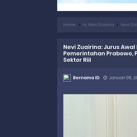
Home
Hj. Nevi Zuairina
Nevi Zuairina: 
Nevi Zuairina: Jurus Awal
Pemerintahan Prabowo, P
Sektor Riil
Bernama ID
Januari 06, 