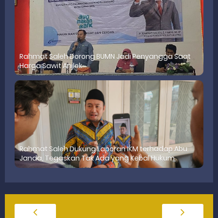
Rahmat Saleh Dorong BUMN Jadi Penyangga Saat
Harga Sawit Anjlok
‎Rahmat Saleh Dukung Laporan IKM terhadap Abu
Janda, Tegaskan Tak Ada yang Kebal Hukum