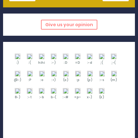
Give us your opinion
:)
:(
hihi
:-)
:D
=D
:-d
;(
;-(
@-)
:P
:o
:>)
(o)
:p
(p)
:-s
(m)
8-)
:-t
:-b
b-(
:-#
=p~
x-)
(k)