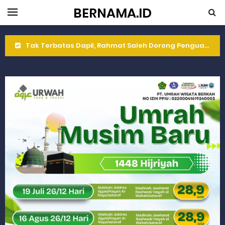
BERNAMA.ID
Tak Terbatas Dapil, Rahmat Saleh Dorong Penguatan Pertanian di Kabupaten Agam
Rahmat Saleh Komitmen Penguatan Kapasitas Dai dan Akademisi
Rahmat Saleh Resmikan Hunian Tetap KARTA untuk Korban Banjir Bandang di Sumbar
Gelar Musdalub, Ini Tujuan Partai Demokrat Sumbar
Wakili Gubernur Sumbar, Kabiro Kesra Hadiri dan Berikan Arahan pada MTQ Nasional ke-50 Tingkat Kec. Sungai Limau
RELIS KEJAKSAAN TINGGI SUMATERA BARAT
RELIS KEJAKSAAN TINGGI SUMATERA BARAT
RELIS KEJAKSAAN TINGGI SUMATERA BARAT
Peringati Hari Koperasi ke-79, Wagub Sumbar Dorong Koperasi Jadi Motor Penggerak Ekonomi Rakyat