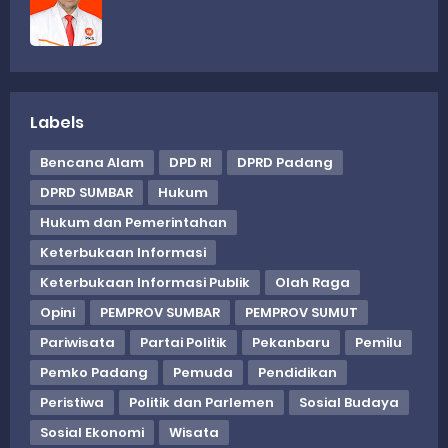
Labels
Bencana Alam
DPD RI
DPRD Padang
DPRD SUMBAR
Hukum
Hukum dan Pemerintahan
Keterbukaan Informasi
Keterbukaan Informasi Publik
Olah Raga
Opini
PEMPROV SUMBAR
PEMPROV SUMUT
Pariwisata
Partai Politik
Pekanbaru
Pemilu
Pemko Padang
Pemuda
Pendidikan
Peristiwa
Politik dan Parlemen
Sosial Budaya
Sosial Ekonomi
Wisata