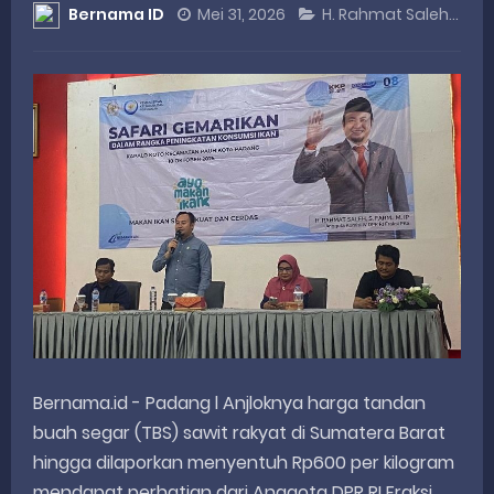
Bernama ID
Mei 31, 2026
H. Rahmat Saleh
DANREM 032/WIRABRAJA RESMIKAN JEMBATAN BAILEY DI NAGARI SALAREH AIA TIMUR, WUJUD NYATA KEPEDULIAN TNI UNTUK MASYARAKAT
Dialog Inspiratif di Agam, Legislator Nevi Zuairina Sampaikan Hal Ini
Danpusterad Resmi Tutup Program Bakti TNI AD Untuk Rakyat di Kabupaten Kepulauan Mentawai
IHSG Bangkit dan Rupiah Menguat, Rahmat Saleh Apresiasi Gerak Cepat Dasco
Rahmat Saleh Nilai Penataan BUMN Perlu, Asalkan Layanan Publik Tetap Terjaga
Friday, 7 August
Bernama.id - Padang l Anjloknya harga tandan
buah segar (TBS) sawit rakyat di Sumatera Barat
hingga dilaporkan menyentuh Rp600 per kilogram
mendapat perhatian dari Anggota DPR RI Fraksi