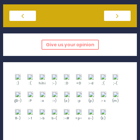
Give us your opinion
:)
:(
hihi
:-)
:D
=D
:-d
;(
;-(
@-)
:P
:o
:>)
(o)
:p
(p)
:-s
(m)
8-)
:-t
:-b
b-(
:-#
=p~
x-)
(k)