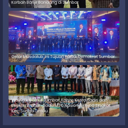
Korban Banjir Bandang di Sumbar
Gelar Musdalub, Ini Tujuan Partai Demokrat Sumbar
Wakili Gubernur Sumbar, Kabiro Kesra Hadiri dan
Berikan Arahan pada MTQ Nasional ke-50 Tingkat
Kec. Sungai Limau