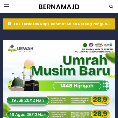
BERNAMA.ID
Tak Terbatas Dapil, Rahmat Saleh Dorong Penguatan Pertanian di Kabupaten Agam
Rahmat Saleh Komitmen Penguatan Kapasitas Dai dan Akademisi
Rahmat Saleh Resmikan Hunian Tetap KARTA untuk Korban Banjir Bandang di Sumbar
Gelar Musdalub, Ini Tujuan Partai Demokrat Sumbar
Wakili Gubernur Sumbar, Kabiro Kesra Hadiri dan Berikan Arahan pada MTQ Nasional ke-50 Tingkat Kec. Sungai Limau
RELIS KEJAKSAAN TINGGI SUMATERA BARAT
RELIS KEJAKSAAN TINGGI SUMATERA BARAT
RELIS KEJAKSAAN TINGGI SUMATERA BARAT
Peringati Hari Koperasi ke-79, Wagub Sumbar Dorong Koperasi Jadi Motor Penggerak Ekonomi Rakyat