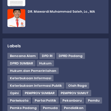
DR. Mawardi Muhammad Saleh, Lc., MA
Labels
Bencana Alam
DPD RI
DPRD Padang
DPRD SUMBAR
Hukum
Hukum dan Pemerintahan
Keterbukaan Informasi
Keterbukaan Informasi Publik
Olah Raga
Opini
PEMPROV SUMBAR
PEMPROV SUMUT
Pariwisata
Partai Politik
Pekanbaru
Pemilu
Pemko Padang
Pemuda
Pendidikan