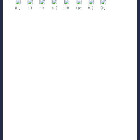
8-)
:-t
:-b
b-(
:-#
=p~
x-)
(k)