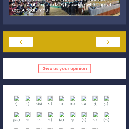
Berikan Arahan pada MTQ Nasional ke-50 Tingkat
Kec. Sungai Limau
Give us your opinion
:)
:(
hihi
:-)
:D
=D
:-d
;(
;-(
@-)
:P
:o
:>)
(o)
:p
(p)
:-s
(m)