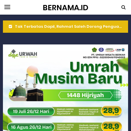
BERNAMA.ID
Tak Terbatas Dapil, Rahmat Saleh Dorong Penguatan Pertanian di Kabupaten Agam
Rahmat Saleh Komitmen Penguatan Kapasitas Dai dan Akademisi
Rahmat Saleh Resmikan Hunian Tetap KARTA untuk Korban Banjir Bandang di Sumbar
Gelar Musdalub, Ini Tujuan Partai Demokrat Sumbar
Wakili Gubernur Sumbar, Kabiro Kesra Hadiri dan Berikan Arahan pada MTQ Nasional ke-50 Tingkat Kec. Sungai Limau
RELIS KEJAKSAAN TINGGI SUMATERA BARAT
RELIS KEJAKSAAN TINGGI SUMATERA BARAT
RELIS KEJAKSAAN TINGGI SUMATERA BARAT
Peringati Hari Koperasi ke-79, Wagub Sumbar Dorong Koperasi Jadi Motor Penggerak Ekonomi Rakyat