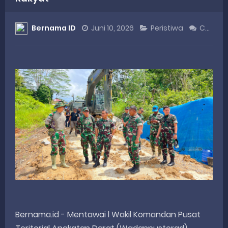
DANREM 032/WIRABRAJA RESMIKAN JEMBATAN BAILEY DI NAGARI SALAREH AIA TIMUR, WUJUD NYATA KEPEDULIAN TNI UNTUK MASYARAKAT
Bernama ID
Juni 10, 2026
Peristiwa
Comment
Dialog Inspiratif di Agam, Legislator Nevi Zuairina Sampaikan Hal Ini
Danpusterad Resmi Tutup Program Bakti TNI AD Untuk Rakyat di Kabupaten Kepulauan Mentawai
IHSG Bangkit dan Rupiah Menguat, Rahmat Saleh Apresiasi Gerak Cepat Dasco
Rahmat Saleh Nilai Penataan BUMN Perlu, Asalkan Layanan Publik Tetap Terjaga
Thursday, 6 August
Bernama.id - Mentawai l Wakil Komandan Pusat