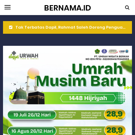
BERNAMA.ID
Rahmat Saleh Komitmen Penguatan Kapasitas Dai dan Akademisi
Rahmat Saleh Resmikan Hunian Tetap KARTA untuk Korban Banjir Bandang di Sumbar
Gelar Musdalub, Ini Tujuan Partai Demokrat Sumbar
Wakili Gubernur Sumbar, Kabiro Kesra Hadiri dan Berikan Arahan pada MTQ Nasional ke-50 Tingkat Kec. Sungai Limau
RELIS KEJAKSAAN TINGGI SUMATERA BARAT
RELIS KEJAKSAAN TINGGI SUMATERA BARAT
RELIS KEJAKSAAN TINGGI SUMATERA BARAT
Peringati Hari Koperasi ke-79, Wagub Sumbar Dorong Koperasi Jadi Motor Penggerak Ekonomi Rakyat
Dilantik sebagai Ketua Umum Gema Keadilan, Rahmat Saleh Ajak Anak Muda Jadi Pemimpin Bangsa