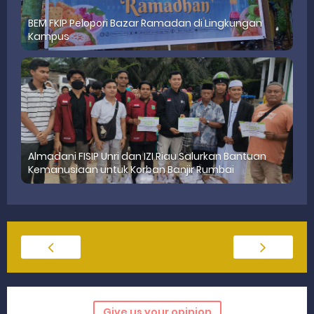
BEM FKIP Pelopori Bazar Ramadan di Lingkungan
Kampus
Almadani FISIP Unri dan IZI Riau Salurkan Bantuan
Kemanusiaan untuk Korban Banjir Rumbai
Give us your opinion