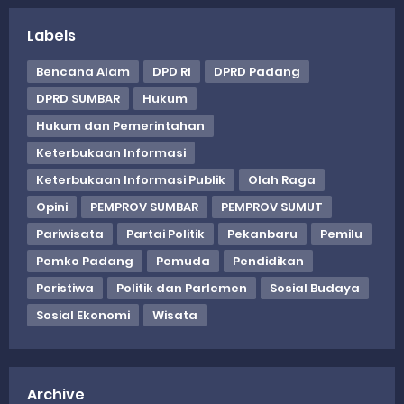
Labels
Bencana Alam
DPD RI
DPRD Padang
DPRD SUMBAR
Hukum
Hukum dan Pemerintahan
Keterbukaan Informasi
Keterbukaan Informasi Publik
Olah Raga
Opini
PEMPROV SUMBAR
PEMPROV SUMUT
Pariwisata
Partai Politik
Pekanbaru
Pemilu
Pemko Padang
Pemuda
Pendidikan
Peristiwa
Politik dan Parlemen
Sosial Budaya
Sosial Ekonomi
Wisata
Archive