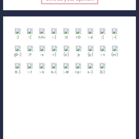
:)
:(
hihi
:-)
:D
=D
:-d
;(
;-(
@-)
:P
:o
:>)
(o)
:p
(p)
:-s
(m)
8-)
:-t
:-b
b-(
:-#
=p~
x-)
(k)