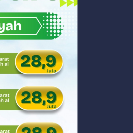
akyat
gsa
Hukum
 dan Perdagangan Karbon
ar
aman
ngunan Nasional
nyidik Kejaksaan Tinggi Sumbar