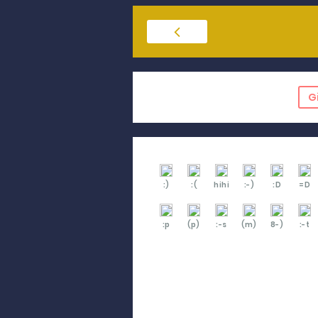
G
:)
:(
hihi
:-)
:D
=D
:p
(p)
:-s
(m)
8-)
:-t