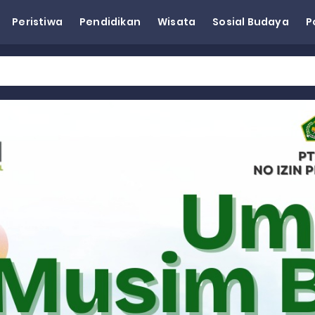
Peristiwa
Pendidikan
Wisata
Sosial Budaya
P
eh Dorong Penguatan Pertanian di Kabupaten Agam
n Kapasitas Dai dan Akademisi
tap KARTA untuk Korban Banjir Bandang di Sumbar
ai Demokrat Sumbar
esra Hadiri dan Berikan Arahan pada MTQ Nasional ke-50 Tingk
 BARAT
 BARAT
 BARAT