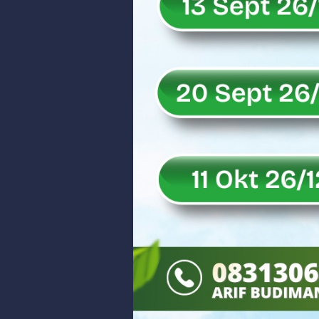
Rahmat Saleh Puji Kinerja Dony 
DANREM 032/WIRABRAJA RESMIKAN J
Dialog Inspiratif di Agam, Legisla
Danpusterad Resmi Tutup Program
IHSG Bangkit dan Rupiah Menguat
Rahmat Saleh Nilai Penataan BUMN