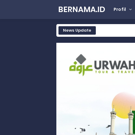
BERNAMA.ID
Profil
News Update
Tak Terbatas Dapil, Rahmat Sal
Rahmat Saleh Komitmen Penguata
Rahmat Saleh Resmikan Hunian Te
Gelar Musdalub, Ini Tujuan Part
Wakili Gubernur Sumbar, Kabiro K
RELIS KEJAKSAAN TINGGI SUMATERA
RELIS KEJAKSAAN TINGGI SUMATERA
RELIS KEJAKSAAN TINGGI SUMATERA