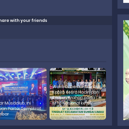
hare with your friends
Wakili Gubernur Sumbar,
Kabiro Kesra Hadiri dan
Berikan Arahan pada
ar Musdalub, Ini
MTQ Nasional ke-50
uan Partai Demokrat
Tingkat Kec. Sungai
mbar
Limau