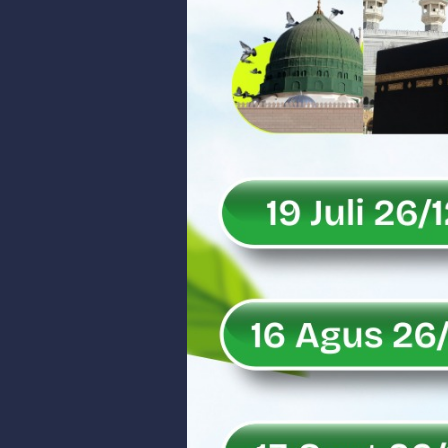
Peringati Hari Koperasi ke-79, 
Dilantik sebagai Ketua Umum Ge
Bangunan Liar di Atas Aset PT K
Gubernur Mahyeldi dan Menteri 
Soal Isu Kejati Sumatera Barat J
Danrem 032/Wbr: Jadikan Penga
Ini Penjelasan Kejaksaan Tinggi
Rahmat Saleh Ingatkan Agrinas s
Danrem 032/Wbr Kunjungi Kodim 03
Sita Uang Tunai Rp 3 M terkait K
Rahmat Saleh Sebut Langkah Don