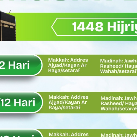
Wagub Sumbar Dorong Koperasi Jadi Motor Penggerak Ekonomi R
ma Keadilan, Rahmat Saleh Ajak Anak Muda Jadi Pemimpin Ban
AI Diduga Dibiarkan, Publik Pertanyakan Ketegasan Penegakan 
LH Bahas Penguatan Perhutanan Sosial, Pengelolaan Sampah,
emput Mahasiswa Paska Demo, Ini Bantahan Asintel Kejati Sumb
bdian sebagai Ibadah kepada Tuhan Yang Maha Esa
 Sumatera Barat tentang Kasus Jembatan Sikabu Padang Pari
oal Defisit Operasional dan Pendapatan
11/Pesisir Selatan, Apresiasi Dedikasi Prajurit Dukung Pemba
asus Dermaga Labuhan Bajau di Mentawai, Ini Penjelasan Tim Pe
y Oskaria Audit 750 BUMN Momentum Perbaikan Tata Kelola