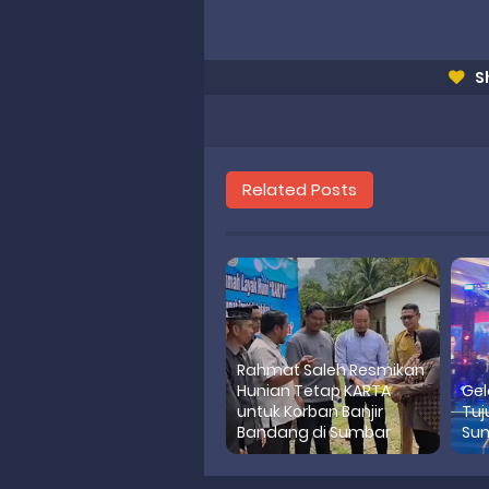
S
Related Posts
Rahmat Saleh Resmikan
Hunian Tetap KARTA
Gel
untuk Korban Banjir
Tuj
Bandang di Sumbar
Su