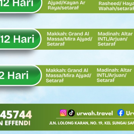
Oskaria, Laba BUMN Meningkat dan Transformasi Berjalan Tanpa
EMBATAN BAILEY DI NAGARI SALAREH AIA TIMUR, WUJUD NYATA KE
tor Nevi Zuairina Sampaikan Hal Ini
 Bakti TNI AD Untuk Rakyat di Kabupaten Kepulauan Mentawai
, Rahmat Saleh Apresiasi Gerak Cepat Dasco
 Perlu, Asalkan Layanan Publik Tetap Terjaga