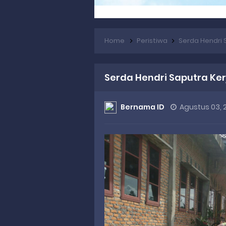
Home
Peristiwa
Serda Hendri S
Serda Hendri Saputra Kerj
Bernama ID
Agustus 03, 