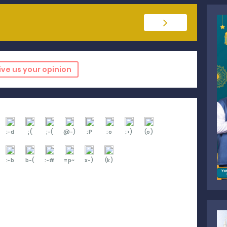
ive us your opinion
:-d
;(
;-(
@-)
:P
:o
:>)
(o)
:-b
b-(
:-#
=p~
x-)
(k)