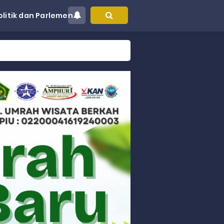
olitik dan Parlemen
at Kec. Sungai Limau