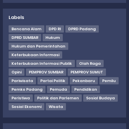
Labels
Bencana Alam
DPD RI
DPRD Padang
DPRD SUMBAR
Hukum
Hukum dan Pemerintahan
Keterbukaan Informasi
Keterbukaan Informasi Publik
Olah Raga
Opini
PEMPROV SUMBAR
PEMPROV SUMUT
Pariwisata
Partai Politik
Pekanbaru
Pemilu
Pemko Padang
Pemuda
Pendidikan
Peristiwa
Politik dan Parlemen
Sosial Budaya
Sosial Ekonomi
Wisata