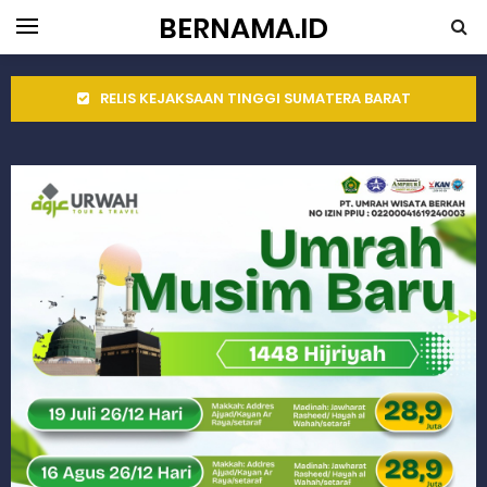
BERNAMA.ID
RELIS KEJAKSAAN TINGGI SUMATERA BARAT
RELIS KEJAKSAAN TINGGI SUMATERA BARAT
Peringati Hari Koperasi ke-79, Wagub Sumbar Dorong Koperasi Jadi Motor Penggerak Ekonomi Rakyat
Dilantik sebagai Ketua Umum Gema Keadilan, Rahmat Saleh Ajak Anak Muda Jadi Pemimpin Bangsa
Bangunan Liar di Atas Aset PT KAI Diduga Dibiarkan, Publik Pertanyakan Ketegasan Penegakan Hukum
Gubernur Mahyeldi dan Menteri LH Bahas Penguatan Perhutanan Sosial, Pengelolaan Sampah, dan Perdagangan Karbon
Soal Isu Kejati Sumatera Barat Jemput Mahasiswa Paska Demo, Ini Bantahan Asintel Kejati Sumbar
Danrem 032/Wbr: Jadikan Pengabdian sebagai Ibadah kepada Tuhan Yang Maha Esa
Ini Penjelasan Kejaksaan Tinggi Sumatera Barat tentang Kasus Jembatan Sikabu Padang Pariaman