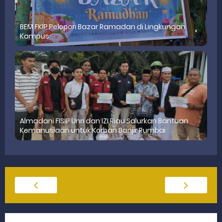
BEM FKIP Pelopori Bazar Ramadan di Lingkungan
Kampus
Almadani FISIP Unri dan IZI Riau Salurkan Bantuan
Kemanusiaan untuk Korban Banjir Rumbai