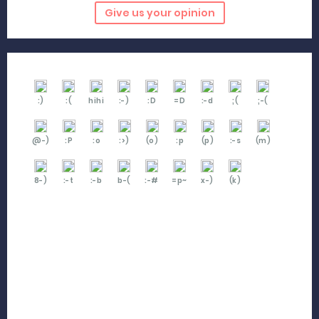
Give us your opinion
:)
:(
hihi
:-)
:D
=D
:-d
;(
;-(
@-)
:P
:o
:>)
(o)
:p
(p)
:-s
(m)
8-)
:-t
:-b
b-(
:-#
=p~
x-)
(k)