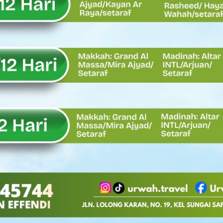
Oskaria, Laba BUMN Meningkat dan Transformasi Berjalan Tanpa
EMBATAN BAILEY DI NAGARI SALAREH AIA TIMUR, WUJUD NYATA KE
tor Nevi Zuairina Sampaikan Hal Ini
 Bakti TNI AD Untuk Rakyat di Kabupaten Kepulauan Mentawai
, Rahmat Saleh Apresiasi Gerak Cepat Dasco
 Perlu, Asalkan Layanan Publik Tetap Terjaga