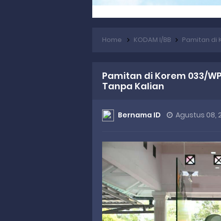
Home
KODAM I/BB
Pamitan di K
Pamitan di Korem 033/WP
Tanpa Kalian
Bernama ID
Agustus 08,