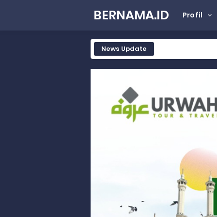
BERNAMA.ID
Profil
News Update
Tak Terbatas Dapil, Rahmat Sal
Rahmat Saleh Komitmen Penguata
Rahmat Saleh Resmikan Hunian Te
Gelar Musdalub, Ini Tujuan Part
Wakili Gubernur Sumbar, Kabiro K
RELIS KEJAKSAAN TINGGI SUMATERA
RELIS KEJAKSAAN TINGGI SUMATERA
RELIS KEJAKSAAN TINGGI SUMATERA