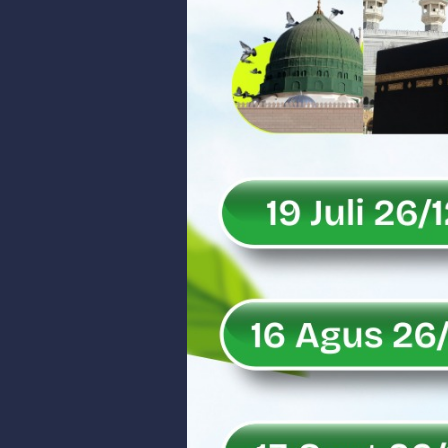
Peringati Hari Koperasi ke-79, 
Dilantik sebagai Ketua Umum Ge
Bangunan Liar di Atas Aset PT K
Gubernur Mahyeldi dan Menteri 
Soal Isu Kejati Sumatera Barat J
Danrem 032/Wbr: Jadikan Penga
Ini Penjelasan Kejaksaan Tinggi
Rahmat Saleh Ingatkan Agrinas s
Danrem 032/Wbr Kunjungi Kodim 03
Sita Uang Tunai Rp 3 M terkait K
Rahmat Saleh Sebut Langkah Don