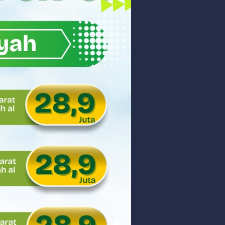
akyat
gsa
Hukum
 dan Perdagangan Karbon
ar
aman
ngunan Nasional
nyidik Kejaksaan Tinggi Sumbar