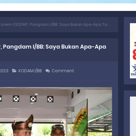
orem 033/WP, Pangdam I/BB: Saya Bukan Apa-Apa Tanpa Kalian
, Pangdam I/BB: Saya Bukan Apa-Apa
 2023
KODAM I/BB
Comment