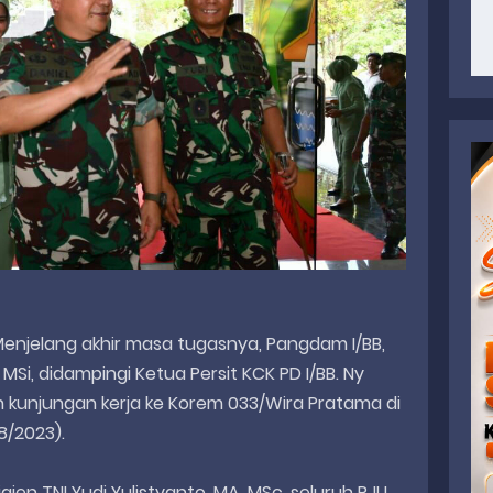
Menjelang akhir masa tugasnya, Pangdam I/BB,
 MSi, didampingi Ketua Persit KCK PD I/BB. Ny
n kunjungan kerja ke Korem 033/Wira Pratama di
8/2023).
en TNI Yudi Yulistyanto, MA, MSc, seluruh PJU,