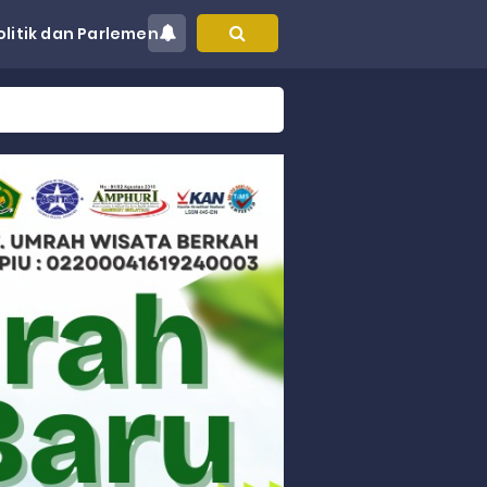
olitik dan Parlemen
at Kec. Sungai Limau