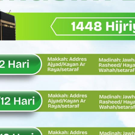
Wagub Sumbar Dorong Koperasi Jadi Motor Penggerak Ekonomi R
ma Keadilan, Rahmat Saleh Ajak Anak Muda Jadi Pemimpin Ban
AI Diduga Dibiarkan, Publik Pertanyakan Ketegasan Penegakan 
LH Bahas Penguatan Perhutanan Sosial, Pengelolaan Sampah,
emput Mahasiswa Paska Demo, Ini Bantahan Asintel Kejati Sumb
bdian sebagai Ibadah kepada Tuhan Yang Maha Esa
 Sumatera Barat tentang Kasus Jembatan Sikabu Padang Pari
oal Defisit Operasional dan Pendapatan
11/Pesisir Selatan, Apresiasi Dedikasi Prajurit Dukung Pemba
asus Dermaga Labuhan Bajau di Mentawai, Ini Penjelasan Tim Pe
y Oskaria Audit 750 BUMN Momentum Perbaikan Tata Kelola