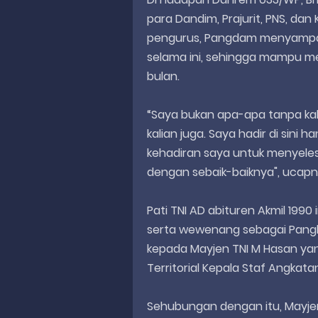
para Dandim, Prajurit, PNS, dan
pengurus, Pangdam menyampaik
selama ini, sehingga mampu me
bulan.
“Saya bukan apa-apa tanpa kal
kalian juga. Saya hadir di sin
kehadiran saya untuk menyeles
dengan sebaik-baiknya", ucap
Pati TNI AD abituren Akmil 199
serta wewenang sebagai Pangli
kepada Mayjen TNI M Hasan yan
Territorial Kepala Staf Angkata
Sehubungan dengan itu, Mayje