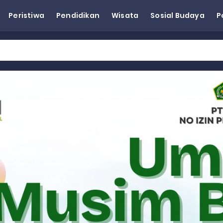
Peristiwa
Pendidikan
Wisata
Sosial Budaya
P
eh Dorong Penguatan Pertanian di Kabupaten Agam
n Kapasitas Dai dan Akademisi
tap KARTA untuk Korban Banjir Bandang di Sumbar
ai Demokrat Sumbar
esra Hadiri dan Berikan Arahan pada MTQ Nasional ke-50 Tingk
 BARAT
 BARAT
 BARAT