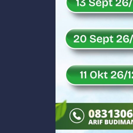
Rahmat Saleh Puji Kinerja Dony 
DANREM 032/WIRABRAJA RESMIKAN J
Dialog Inspiratif di Agam, Legisla
Danpusterad Resmi Tutup Program
IHSG Bangkit dan Rupiah Menguat
Rahmat Saleh Nilai Penataan BUMN