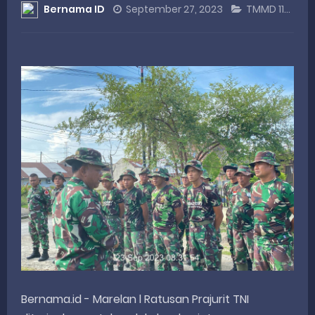
Bernama ID
September 27, 2023
TMMD 118 KODIM 0201/MEDAN
DANREM 032/WIRABRAJA RESMIKAN JEMBATAN BAILEY DI NAGARI SALAREH AIA TIMUR, WUJUD NYATA KEPEDULIAN TNI UNTUK MASYARAKAT
Dialog Inspiratif di Agam, Legislator Nevi Zuairina Sampaikan Hal Ini
Danpusterad Resmi Tutup Program Bakti TNI AD Untuk Rakyat di Kabupaten Kepulauan Mentawai
IHSG Bangkit dan Rupiah Menguat, Rahmat Saleh Apresiasi Gerak Cepat Dasco
Rahmat Saleh Nilai Penataan BUMN Perlu, Asalkan Layanan Publik Tetap Terjaga
Friday, 7 August
Bernama.id - Marelan l Ratusan Prajurit TNI