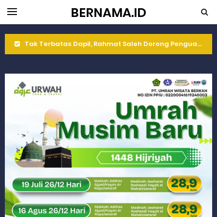
BERNAMA.ID
Tak Terbatas Dapil, Rahmat Saleh Dorong Penguatan Pertanian di Kabupaten Agam
Rahmat Saleh Komitmen Penguatan Kapasitas Dai dan Akademisi
Rahmat Saleh Resmikan Hunian Tetap KARTA untuk Korban Banjir Bandang di Sumbar
Gelar Musdalub, Ini Tujuan Partai Demokrat Sumbar
Wakili Gubernur Sumbar, Kabiro Kesra Hadiri dan Berikan Arahan pada MTQ Nasional ke-50 Tingkat Kec. Sungai Limau
RELIS KEJAKSAAN TINGGI SUMATERA BARAT
RELIS KEJAKSAAN TINGGI SUMATERA BARAT
RELIS KEJAKSAAN TINGGI SUMATERA BARAT
Peringati Hari Koperasi ke-79, Wagub Sumbar Dorong Koperasi Jadi Motor Penggerak Ekonomi Rakyat