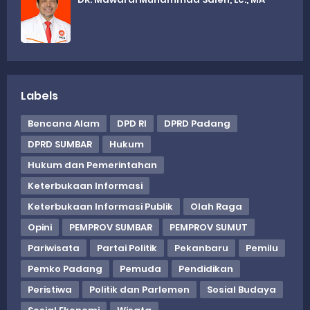
Labels
Bencana Alam
DPD RI
DPRD Padang
DPRD SUMBAR
Hukum
Hukum dan Pemerintahan
Keterbukaan Informasi
Keterbukaan Informasi Publik
Olah Raga
Opini
PEMPROV SUMBAR
PEMPROV SUMUT
Pariwisata
Partai Politik
Pekanbaru
Pemilu
Pemko Padang
Pemuda
Pendidikan
Peristiwa
Politik dan Parlemen
Sosial Budaya