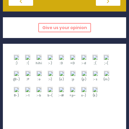
Give us your opinion
:)
:(
hihi
:-)
:D
=D
:-d
;(
;-(
@-)
:P
:o
:>)
(o)
:p
(p)
:-s
(m)
8-)
:-t
:-b
b-(
:-#
=p~
x-)
(k)