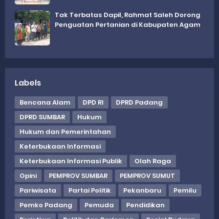
Tak Terbatas Dapil, Rahmat Saleh Dorong
Penguatan Pertanian di Kabupaten Agam
Labels
Bencana Alam
DPD RI
DPRD Padang
DPRD SUMBAR
Hukum
Hukum dan Pemerintahan
Keterbukaan Informasi
Keterbukaan Informasi Publik
Olah Raga
Opini
PEMPROV SUMBAR
PEMPROV SUMUT
Pariwisata
Partai Politik
Pekanbaru
Pemilu
Pemko Padang
Pemuda
Pendidikan