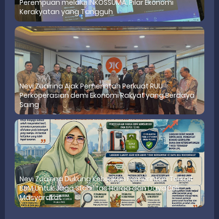
Perempuan melalui INKOSSUMA: Pilar Ekonomi
Kerakyatan yang Tangguh
Nevi Zuairina Ajak Pemerintah Perkuat RUU
Perkoperasian demi Ekonomi Rakyat yang Berdaya
Saing
Nevi Zuairina Dukung Kebijakan Pemerintah Terkait
BBM Untuk Jaga Stabilitas Harga dan Daya Beli
Masyarakat