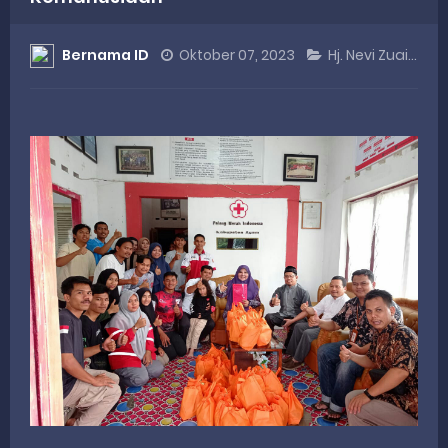
DANREM 032/WIRABRAJA RESMIKAN JEMBATAN BAILEY DI NAGARI SALAREH AIA TIMUR, WUJUD NYATA KEPEDULIAN TNI UNTUK MASYARAKAT
Bernama ID
Oktober 07, 2023
Hj. Nevi Zuairina
Dialog Inspiratif di Agam, Legislator Nevi Zuairina Sampaikan Hal Ini
Danpusterad Resmi Tutup Program Bakti TNI AD Untuk Rakyat di Kabupaten Kepulauan Mentawai
IHSG Bangkit dan Rupiah Menguat, Rahmat Saleh Apresiasi Gerak Cepat Dasco
Rahmat Saleh Nilai Penataan BUMN Perlu, Asalkan Layanan Publik Tetap Terjaga
Monday, 10 August