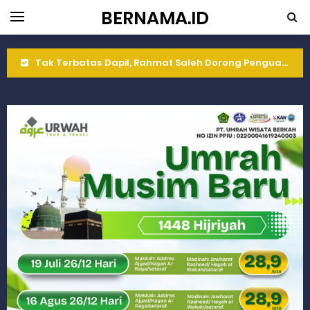
BERNAMA.ID
Tak Terbatas Dapil, Rahmat Saleh Dorong Penguatan Pertanian di Kabupaten Agam
Rahmat Saleh Komitmen Penguatan Kapasitas Dai dan Akademisi
Rahmat Saleh Resmikan Hunian Tetap KARTA untuk Korban Banjir Bandang di Sumbar
Gelar Musdalub, Ini Tujuan Partai Demokrat Sumbar
Wakili Gubernur Sumbar, Kabiro Kesra Hadiri dan Berikan Arahan pada MTQ Nasional ke-50 Tingkat Kec. Sungai Limau
RELIS KEJAKSAAN TINGGI SUMATERA BARAT
RELIS KEJAKSAAN TINGGI SUMATERA BARAT
RELIS KEJAKSAAN TINGGI SUMATERA BARAT
Peringati Hari Koperasi ke-79, Wagub Sumbar Dorong Koperasi Jadi Motor Penggerak Ekonomi Rakyat