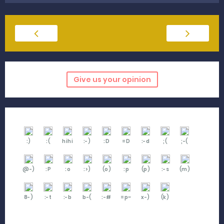
Give us your opinion
:)
:(
hihi
:-)
:D
=D
:-d
;(
;-(
@-)
:P
:o
:>)
(o)
:p
(p)
:-s
(m)
8-)
:-t
:-b
b-(
:-#
=p~
x-)
(k)