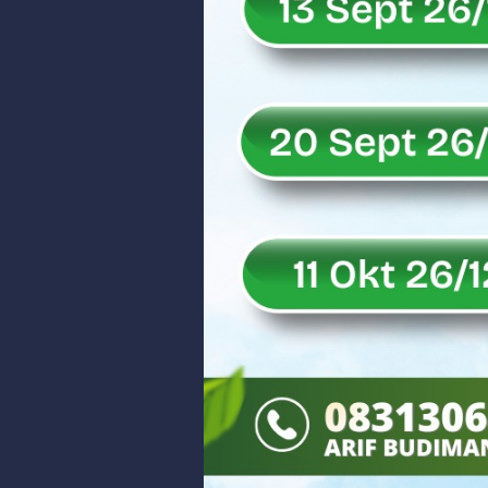
Rahmat Saleh Puji Kinerja Dony 
DANREM 032/WIRABRAJA RESMIKAN J
Dialog Inspiratif di Agam, Legisla
Danpusterad Resmi Tutup Program
IHSG Bangkit dan Rupiah Menguat
Rahmat Saleh Nilai Penataan BUMN