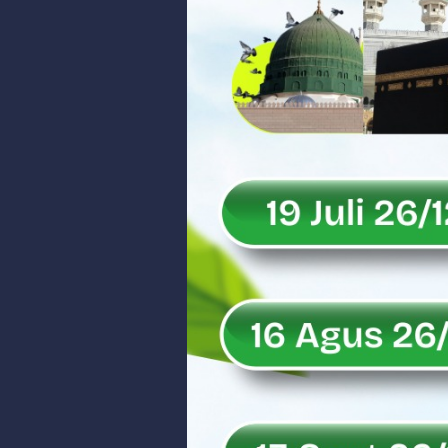
Peringati Hari Koperasi ke-79, 
Dilantik sebagai Ketua Umum Ge
Bangunan Liar di Atas Aset PT K
Gubernur Mahyeldi dan Menteri 
Soal Isu Kejati Sumatera Barat J
Danrem 032/Wbr: Jadikan Penga
Ini Penjelasan Kejaksaan Tinggi
Rahmat Saleh Ingatkan Agrinas s
Danrem 032/Wbr Kunjungi Kodim 03
Sita Uang Tunai Rp 3 M terkait K
Rahmat Saleh Sebut Langkah Don