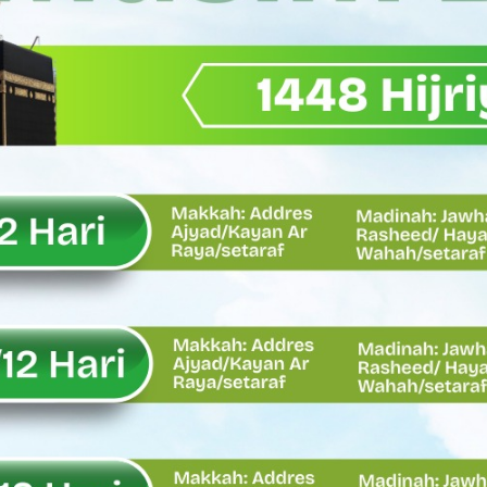
Wagub Sumbar Dorong Koperasi Jadi Motor Penggerak Ekonomi R
ma Keadilan, Rahmat Saleh Ajak Anak Muda Jadi Pemimpin Ban
AI Diduga Dibiarkan, Publik Pertanyakan Ketegasan Penegakan 
LH Bahas Penguatan Perhutanan Sosial, Pengelolaan Sampah,
emput Mahasiswa Paska Demo, Ini Bantahan Asintel Kejati Sumb
bdian sebagai Ibadah kepada Tuhan Yang Maha Esa
 Sumatera Barat tentang Kasus Jembatan Sikabu Padang Pari
oal Defisit Operasional dan Pendapatan
11/Pesisir Selatan, Apresiasi Dedikasi Prajurit Dukung Pemba
asus Dermaga Labuhan Bajau di Mentawai, Ini Penjelasan Tim Pe
y Oskaria Audit 750 BUMN Momentum Perbaikan Tata Kelola