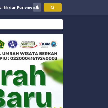
olitik dan Parlemen
at Kec. Sungai Limau