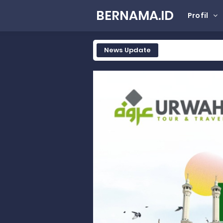
BERNAMA.ID
Profil
News Update
Tak Terbatas Dapil, Rahmat Sal
Rahmat Saleh Komitmen Penguata
Rahmat Saleh Resmikan Hunian Te
Gelar Musdalub, Ini Tujuan Part
Wakili Gubernur Sumbar, Kabiro K
RELIS KEJAKSAAN TINGGI SUMATERA
RELIS KEJAKSAAN TINGGI SUMATERA
RELIS KEJAKSAAN TINGGI SUMATERA