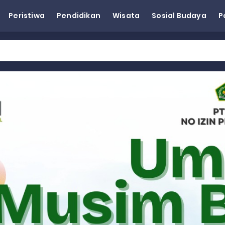
Peristiwa
Pendidikan
Wisata
Sosial Budaya
P
eh Dorong Penguatan Pertanian di Kabupaten Agam
n Kapasitas Dai dan Akademisi
tap KARTA untuk Korban Banjir Bandang di Sumbar
ai Demokrat Sumbar
esra Hadiri dan Berikan Arahan pada MTQ Nasional ke-50 Tingk
 BARAT
 BARAT
 BARAT