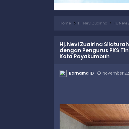
Home
Hj. Nevi Zuairina
Hj. Nevi Zuairin
Hj. Nevi Zuairina Silatur
dengan Pengurus PKS Ti
Kota Payakumbuh
Bernama ID
November 22