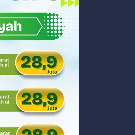
akyat
gsa
Hukum
 dan Perdagangan Karbon
ar
aman
ngunan Nasional
nyidik Kejaksaan Tinggi Sumbar