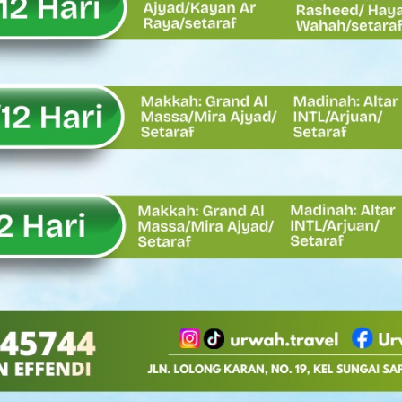
Oskaria, Laba BUMN Meningkat dan Transformasi Berjalan Tanpa
EMBATAN BAILEY DI NAGARI SALAREH AIA TIMUR, WUJUD NYATA KE
tor Nevi Zuairina Sampaikan Hal Ini
 Bakti TNI AD Untuk Rakyat di Kabupaten Kepulauan Mentawai
, Rahmat Saleh Apresiasi Gerak Cepat Dasco
 Perlu, Asalkan Layanan Publik Tetap Terjaga