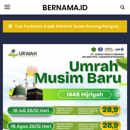
BERNAMA.ID
Tak Terbatas Dapil, Rahmat Saleh Dorong Penguatan Pertanian di Kabupaten Agam
Rahmat Saleh Komitmen Penguatan Kapasitas Dai dan Akademisi
Rahmat Saleh Resmikan Hunian Tetap KARTA untuk Korban Banjir Bandang di Sumbar
Gelar Musdalub, Ini Tujuan Partai Demokrat Sumbar
Wakili Gubernur Sumbar, Kabiro Kesra Hadiri dan Berikan Arahan pada MTQ Nasional ke-50 Tingkat Kec. Sungai Limau
RELIS KEJAKSAAN TINGGI SUMATERA BARAT
RELIS KEJAKSAAN TINGGI SUMATERA BARAT
RELIS KEJAKSAAN TINGGI SUMATERA BARAT
Peringati Hari Koperasi ke-79, Wagub Sumbar Dorong Koperasi Jadi Motor Penggerak Ekonomi Rakyat