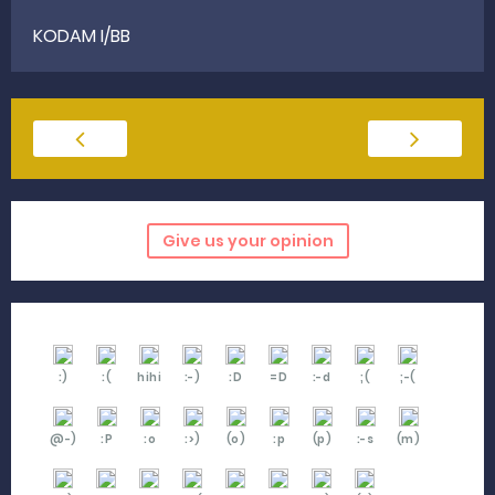
KODAM I/BB
Give us your opinion
:)
:(
hihi
:-)
:D
=D
:-d
;(
;-(
@-)
:P
:o
:>)
(o)
:p
(p)
:-s
(m)