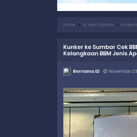
Home
Hj. Nevi Zuairina
Kunker ke Su
Kunker ke Sumbar Cek BBM
Kelangkaan BBM Jenis Apap
Bernama ID
November 23