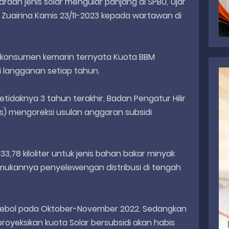
raan jenis solar mengular panjang di SPBU,"ujar
i Zuairina Kamis 23/11-2023 kepada wartawan di
 konsumen kemarin ternyata Kuota BBM
di langganan setiap tahun.
setidaknya 3 tahun terakhir, Badan Pengatur Hilir
s) mengoreksi usulan anggaran subsidi
33,78 kiloliter untuk jenis bahan bakar minyak
emukannya penyelewengan distribusi di tengah
 jebol pada Oktober-November 2022. Sedangkan
royeksikan kuota Solar bersubsidi akan habis