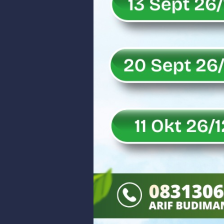
DANREM 032/WIRABRAJA RESMIKAN J
Dialog Inspiratif di Agam, Legisla
Danpusterad Resmi Tutup Program
IHSG Bangkit dan Rupiah Menguat
Rahmat Saleh Nilai Penataan BUMN
Tak Terbatas Dapil, Rahmat Sal