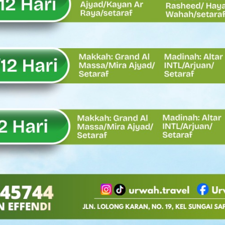
EMBATAN BAILEY DI NAGARI SALAREH AIA TIMUR, WUJUD NYATA KE
tor Nevi Zuairina Sampaikan Hal Ini
 Bakti TNI AD Untuk Rakyat di Kabupaten Kepulauan Mentawai
, Rahmat Saleh Apresiasi Gerak Cepat Dasco
 Perlu, Asalkan Layanan Publik Tetap Terjaga
eh Dorong Penguatan Pertanian di Kabupaten Agam