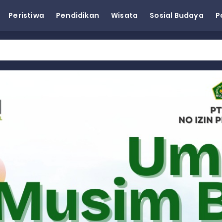
Peristiwa
Pendidikan
Wisata
Sosial Budaya
P
n Kapasitas Dai dan Akademisi
tap KARTA untuk Korban Banjir Bandang di Sumbar
ai Demokrat Sumbar
esra Hadiri dan Berikan Arahan pada MTQ Nasional ke-50 Tingk
 BARAT
 BARAT
 BARAT
Wagub Sumbar Dorong Koperasi Jadi Motor Penggerak Ekonomi R