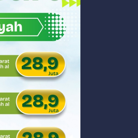
gsa
Hukum
 dan Perdagangan Karbon
ar
aman
ngunan Nasional
nyidik Kejaksaan Tinggi Sumbar
 PHK Massal