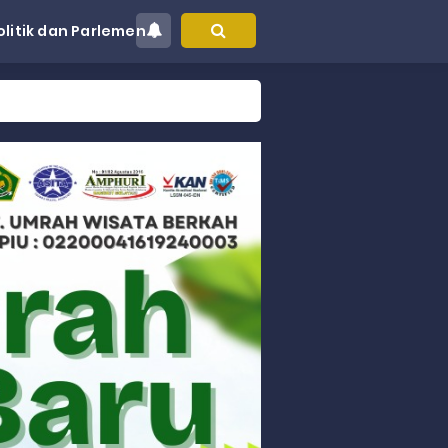
olitik dan Parlemen
at Kec. Sungai Limau
akyat