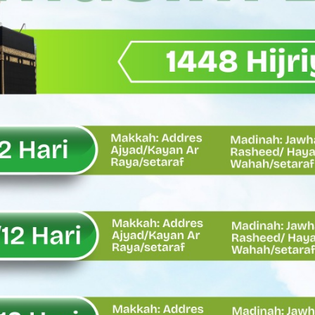
ma Keadilan, Rahmat Saleh Ajak Anak Muda Jadi Pemimpin Ban
AI Diduga Dibiarkan, Publik Pertanyakan Ketegasan Penegakan 
LH Bahas Penguatan Perhutanan Sosial, Pengelolaan Sampah,
emput Mahasiswa Paska Demo, Ini Bantahan Asintel Kejati Sumb
bdian sebagai Ibadah kepada Tuhan Yang Maha Esa
 Sumatera Barat tentang Kasus Jembatan Sikabu Padang Pari
oal Defisit Operasional dan Pendapatan
11/Pesisir Selatan, Apresiasi Dedikasi Prajurit Dukung Pemba
asus Dermaga Labuhan Bajau di Mentawai, Ini Penjelasan Tim Pe
y Oskaria Audit 750 BUMN Momentum Perbaikan Tata Kelola
Oskaria, Laba BUMN Meningkat dan Transformasi Berjalan Tanpa