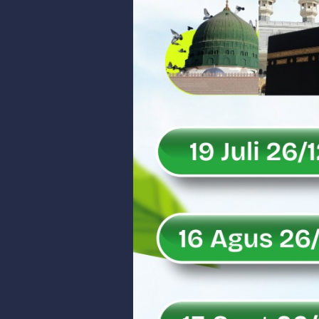
Dilantik sebagai Ketua Umum Ge
Bangunan Liar di Atas Aset PT K
Gubernur Mahyeldi dan Menteri 
Soal Isu Kejati Sumatera Barat J
Danrem 032/Wbr: Jadikan Penga
Ini Penjelasan Kejaksaan Tinggi
Rahmat Saleh Ingatkan Agrinas s
Danrem 032/Wbr Kunjungi Kodim 03
Sita Uang Tunai Rp 3 M terkait K
Rahmat Saleh Sebut Langkah Don
Rahmat Saleh Puji Kinerja Dony 