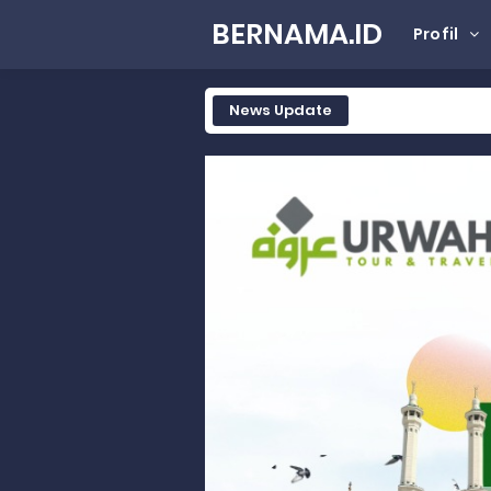
BERNAMA.ID
Profil
News Update
Rahmat Saleh Komitmen Penguata
Rahmat Saleh Resmikan Hunian Te
Gelar Musdalub, Ini Tujuan Part
Wakili Gubernur Sumbar, Kabiro K
RELIS KEJAKSAAN TINGGI SUMATERA
RELIS KEJAKSAAN TINGGI SUMATERA
RELIS KEJAKSAAN TINGGI SUMATERA
Peringati Hari Koperasi ke-79, 