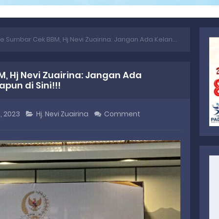
mbar Cek BBM, Hj Nevi Zuairina: Jangan Ada Kelangkaan BBM Jenis Apapun di Sini!!!
, Hj Nevi Zuairina: Jangan Ada
un di Sini!!!
, 2023
Hj. Nevi Zuairina
Comment