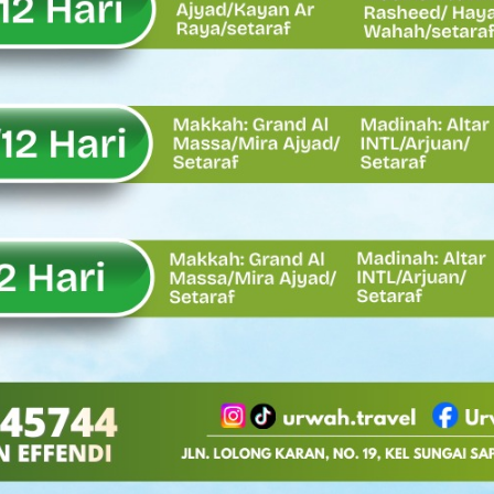
Oskaria, Laba BUMN Meningkat dan Transformasi Berjalan Tanpa
EMBATAN BAILEY DI NAGARI SALAREH AIA TIMUR, WUJUD NYATA KE
tor Nevi Zuairina Sampaikan Hal Ini
 Bakti TNI AD Untuk Rakyat di Kabupaten Kepulauan Mentawai
, Rahmat Saleh Apresiasi Gerak Cepat Dasco
 Perlu, Asalkan Layanan Publik Tetap Terjaga