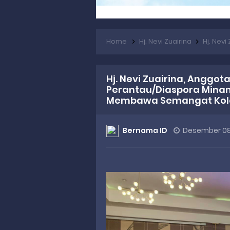
Home
Hj. Nevi Zuairina
Hj. Nevi Zuairina, 
Hj. Nevi Zuairina, Anggot
Perantau/Diaspora Mina
Membawa Semangat Kola
Bernama ID
Desember 08