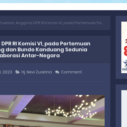
Anggota DPR RI Komisi VI, pada Pertemuan Perantau/Diaspora Minang dan Bundo Kanduang Sedunia Membawa Semangat Kolaborasi Antar-Negara
a DPR RI Komisi VI, pada Pertemuan
ng dan Bundo Kanduang Sedunia
borasi Antar-Negara
, 2023
Hj. Nevi Zuairina
Comment