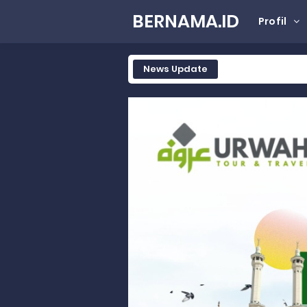
BERNAMA.ID
Profil
News Update
Tak Terbatas Dapil, Rahmat Sal
Rahmat Saleh Komitmen Penguata
Rahmat Saleh Resmikan Hunian Te
Gelar Musdalub, Ini Tujuan Part
Wakili Gubernur Sumbar, Kabiro K
RELIS KEJAKSAAN TINGGI SUMATERA
RELIS KEJAKSAAN TINGGI SUMATERA
RELIS KEJAKSAAN TINGGI SUMATERA