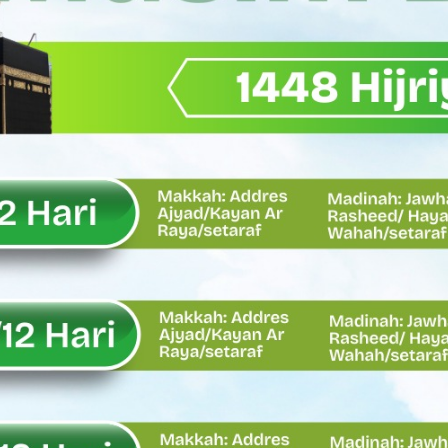
Wagub Sumbar Dorong Koperasi Jadi Motor Penggerak Ekonomi R
ma Keadilan, Rahmat Saleh Ajak Anak Muda Jadi Pemimpin Ban
AI Diduga Dibiarkan, Publik Pertanyakan Ketegasan Penegakan 
LH Bahas Penguatan Perhutanan Sosial, Pengelolaan Sampah,
emput Mahasiswa Paska Demo, Ini Bantahan Asintel Kejati Sumb
bdian sebagai Ibadah kepada Tuhan Yang Maha Esa
 Sumatera Barat tentang Kasus Jembatan Sikabu Padang Pari
oal Defisit Operasional dan Pendapatan
11/Pesisir Selatan, Apresiasi Dedikasi Prajurit Dukung Pemba
asus Dermaga Labuhan Bajau di Mentawai, Ini Penjelasan Tim Pe
y Oskaria Audit 750 BUMN Momentum Perbaikan Tata Kelola