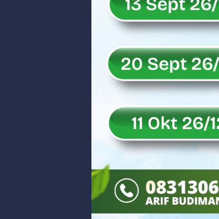
Rahmat Saleh Puji Kinerja Dony 
DANREM 032/WIRABRAJA RESMIKAN J
Dialog Inspiratif di Agam, Legisla
Danpusterad Resmi Tutup Program
IHSG Bangkit dan Rupiah Menguat
Rahmat Saleh Nilai Penataan BUMN