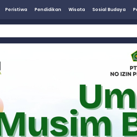
Peristiwa
Pendidikan
Wisata
Sosial Budaya
P
eh Dorong Penguatan Pertanian di Kabupaten Agam
n Kapasitas Dai dan Akademisi
tap KARTA untuk Korban Banjir Bandang di Sumbar
ai Demokrat Sumbar
esra Hadiri dan Berikan Arahan pada MTQ Nasional ke-50 Tingk
 BARAT
 BARAT
 BARAT