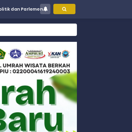
olitik dan Parlemen
at Kec. Sungai Limau