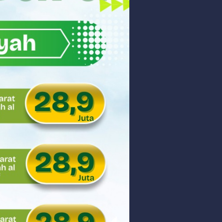
akyat
gsa
Hukum
 dan Perdagangan Karbon
ar
aman
ngunan Nasional
nyidik Kejaksaan Tinggi Sumbar