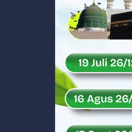
Peringati Hari Koperasi ke-79, 
Dilantik sebagai Ketua Umum Ge
Bangunan Liar di Atas Aset PT K
Gubernur Mahyeldi dan Menteri 
Soal Isu Kejati Sumatera Barat J
Danrem 032/Wbr: Jadikan Penga
Ini Penjelasan Kejaksaan Tinggi
Rahmat Saleh Ingatkan Agrinas s
Danrem 032/Wbr Kunjungi Kodim 03
Sita Uang Tunai Rp 3 M terkait K
Rahmat Saleh Sebut Langkah Don