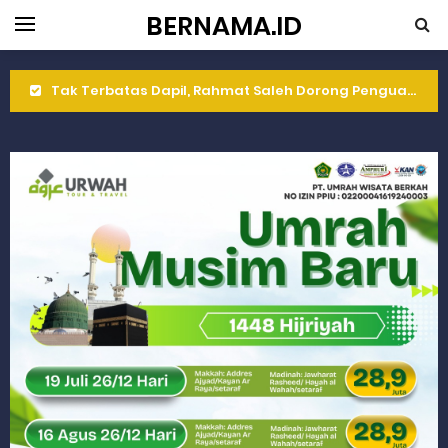
BERNAMA.ID
Tak Terbatas Dapil, Rahmat Saleh Dorong Penguatan Pertanian di Kabupaten Agam
Rahmat Saleh Komitmen Penguatan Kapasitas Dai dan Akademisi
Rahmat Saleh Resmikan Hunian Tetap KARTA untuk Korban Banjir Bandang di Sumbar
Gelar Musdalub, Ini Tujuan Partai Demokrat Sumbar
Wakili Gubernur Sumbar, Kabiro Kesra Hadiri dan Berikan Arahan pada MTQ Nasional ke-50 Tingkat Kec. Sungai Limau
RELIS KEJAKSAAN TINGGI SUMATERA BARAT
RELIS KEJAKSAAN TINGGI SUMATERA BARAT
RELIS KEJAKSAAN TINGGI SUMATERA BARAT
Peringati Hari Koperasi ke-79, Wagub Sumbar Dorong Koperasi Jadi Motor Penggerak Ekonomi Rakyat