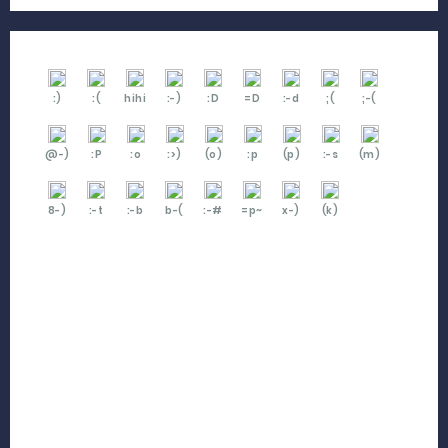
:)
:(
hihi
:-)
:D
=D
:-d
;(
;-(
@-)
:P
:o
:>)
(o)
:p
(p)
:-s
(m)
8-)
:-t
:-b
b-(
:-#
=p~
x-)
(k)