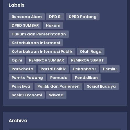
Labels
Bencana Alam
DPD RI
DPRD Padang
DPRD SUMBAR
Hukum
Hukum dan Pemerintahan
Keterbukaan Informasi
Keterbukaan Informasi Publik
Olah Raga
Opini
PEMPROV SUMBAR
PEMPROV SUMUT
Pariwisata
Partai Politik
Pekanbaru
Pemilu
Pemko Padang
Pemuda
Pendidikan
Peristiwa
Politik dan Parlemen
Sosial Budaya
Sosial Ekonomi
Wisata
Archive