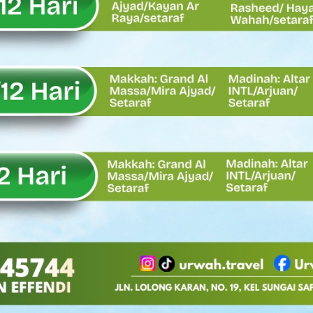
Oskaria, Laba BUMN Meningkat dan Transformasi Berjalan Tanpa
EMBATAN BAILEY DI NAGARI SALAREH AIA TIMUR, WUJUD NYATA KE
tor Nevi Zuairina Sampaikan Hal Ini
 Bakti TNI AD Untuk Rakyat di Kabupaten Kepulauan Mentawai
, Rahmat Saleh Apresiasi Gerak Cepat Dasco
 Perlu, Asalkan Layanan Publik Tetap Terjaga