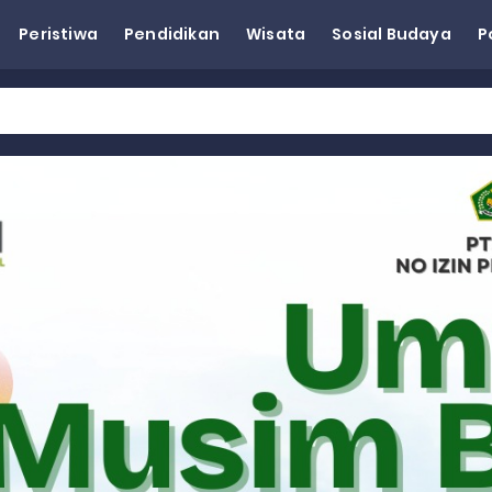
Peristiwa
Pendidikan
Wisata
Sosial Budaya
P
eh Dorong Penguatan Pertanian di Kabupaten Agam
n Kapasitas Dai dan Akademisi
tap KARTA untuk Korban Banjir Bandang di Sumbar
ai Demokrat Sumbar
esra Hadiri dan Berikan Arahan pada MTQ Nasional ke-50 Tingk
 BARAT
 BARAT
 BARAT