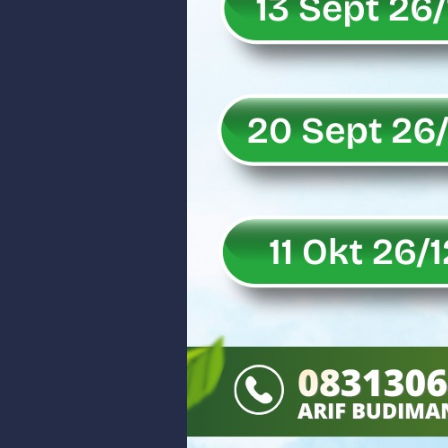
Rahmat Saleh Puji Kinerja Dony 
DANREM 032/WIRABRAJA RESMIKAN J
Dialog Inspiratif di Agam, Legisla
Danpusterad Resmi Tutup Program
IHSG Bangkit dan Rupiah Menguat
Rahmat Saleh Nilai Penataan BUMN