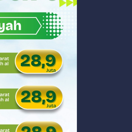
akyat
gsa
Hukum
 dan Perdagangan Karbon
ar
aman
ngunan Nasional
nyidik Kejaksaan Tinggi Sumbar