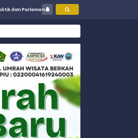
olitik dan Parlemen
at Kec. Sungai Limau