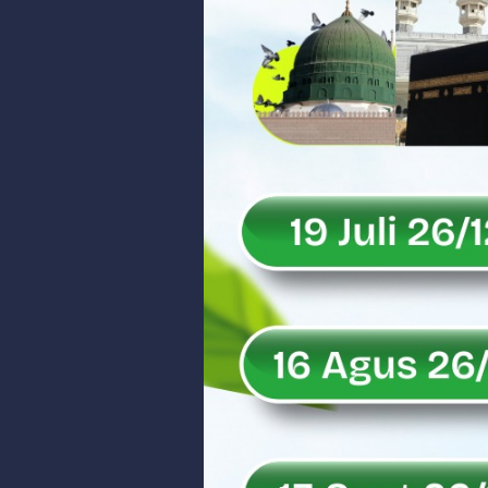
Peringati Hari Koperasi ke-79, 
Dilantik sebagai Ketua Umum Ge
Bangunan Liar di Atas Aset PT K
Gubernur Mahyeldi dan Menteri 
Soal Isu Kejati Sumatera Barat J
Danrem 032/Wbr: Jadikan Penga
Ini Penjelasan Kejaksaan Tinggi
Rahmat Saleh Ingatkan Agrinas s
Danrem 032/Wbr Kunjungi Kodim 03
Sita Uang Tunai Rp 3 M terkait K
Rahmat Saleh Sebut Langkah Don