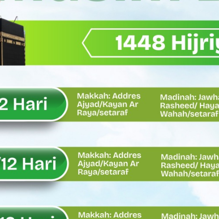
Wagub Sumbar Dorong Koperasi Jadi Motor Penggerak Ekonomi R
ma Keadilan, Rahmat Saleh Ajak Anak Muda Jadi Pemimpin Ban
AI Diduga Dibiarkan, Publik Pertanyakan Ketegasan Penegakan 
LH Bahas Penguatan Perhutanan Sosial, Pengelolaan Sampah,
emput Mahasiswa Paska Demo, Ini Bantahan Asintel Kejati Sumb
bdian sebagai Ibadah kepada Tuhan Yang Maha Esa
 Sumatera Barat tentang Kasus Jembatan Sikabu Padang Pari
oal Defisit Operasional dan Pendapatan
11/Pesisir Selatan, Apresiasi Dedikasi Prajurit Dukung Pemba
asus Dermaga Labuhan Bajau di Mentawai, Ini Penjelasan Tim Pe
y Oskaria Audit 750 BUMN Momentum Perbaikan Tata Kelola