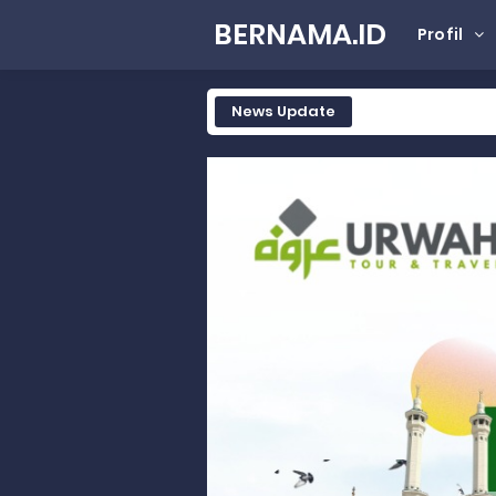
BERNAMA.ID
Profil
News Update
Tak Terbatas Dapil, Rahmat Sal
Rahmat Saleh Komitmen Penguata
Rahmat Saleh Resmikan Hunian Te
Gelar Musdalub, Ini Tujuan Part
Wakili Gubernur Sumbar, Kabiro K
RELIS KEJAKSAAN TINGGI SUMATERA
RELIS KEJAKSAAN TINGGI SUMATERA
RELIS KEJAKSAAN TINGGI SUMATERA