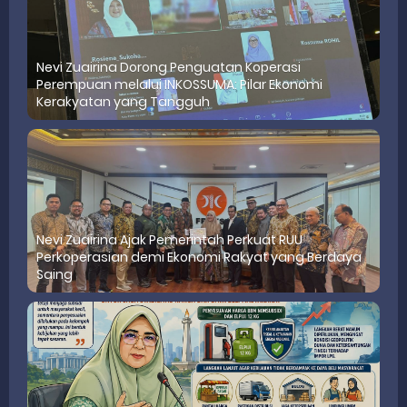
Nevi Zuairina Dorong Penguatan Koperasi
Perempuan melalui INKOSSUMA: Pilar Ekonomi
Kerakyatan yang Tangguh
Nevi Zuairina Ajak Pemerintah Perkuat RUU
Perkoperasian demi Ekonomi Rakyat yang Berdaya
Saing