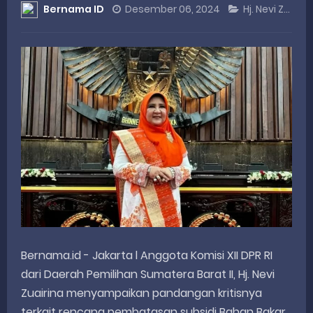
Bernama ID
Desember 06, 2024
Hj. Nevi Zuairina
DANREM 032/WIRABRAJA RESMIKAN JEMBATAN BAILEY DI NAGARI SALAREH AIA TIMUR, WUJUD NYATA KEPEDULIAN TNI UNTUK MASYARAKAT
Dialog Inspiratif di Agam, Legislator Nevi Zuairina Sampaikan Hal Ini
Danpusterad Resmi Tutup Program Bakti TNI AD Untuk Rakyat di Kabupaten Kepulauan Mentawai
IHSG Bangkit dan Rupiah Menguat, Rahmat Saleh Apresiasi Gerak Cepat Dasco
Rahmat Saleh Nilai Penataan BUMN Perlu, Asalkan Layanan Publik Tetap Terjaga
Thursday, 6 August
Bernama.id - Jakarta l Anggota Komisi XII DPR RI
dari Daerah Pemilihan Sumatera Barat II, Hj. Nevi
Zuairina menyampaikan pandangan kritisnya
terkait rencana pembatasan subsidi Bahan Bakar