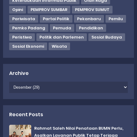
Keterbukaan Informasi Publik
Olah Raga
Opini
PEMPROV SUMBAR
PEMPROV SUMUT
Pariwisata
Partai Politik
Pekanbaru
Pemilu
Pemko Padang
Pemuda
Pendidikan
Peristiwa
Politik dan Parlemen
Sosial Budaya
Sosial Ekonomi
Wisata
Archive
Recent Posts
Rahmat Saleh Nilai Penataan BUMN Perlu,
Asalkan Layanan Publik Tetap Terjaga