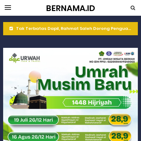
BERNAMA.ID
Tak Terbatas Dapil, Rahmat Saleh Dorong Penguatan Pertanian di Kabupaten Agam
Rahmat Saleh Komitmen Penguatan Kapasitas Dai dan Akademisi
Rahmat Saleh Resmikan Hunian Tetap KARTA untuk Korban Banjir Bandang di Sumbar
Gelar Musdalub, Ini Tujuan Partai Demokrat Sumbar
Wakili Gubernur Sumbar, Kabiro Kesra Hadiri dan Berikan Arahan pada MTQ Nasional ke-50 Tingkat Kec. Sungai Limau
RELIS KEJAKSAAN TINGGI SUMATERA BARAT
RELIS KEJAKSAAN TINGGI SUMATERA BARAT
RELIS KEJAKSAAN TINGGI SUMATERA BARAT
Peringati Hari Koperasi ke-79, Wagub Sumbar Dorong Koperasi Jadi Motor Penggerak Ekonomi Rakyat