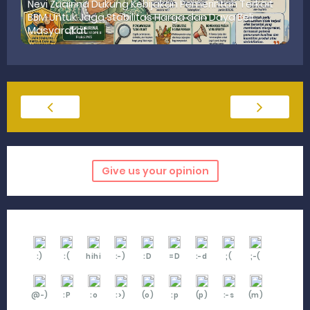
Nevi Zuairina Dukung Kebijakan Pemerintah Terkait
BBM Untuk Jaga Stabilitas Harga dan Daya Beli
Masyarakat
Give us your opinion
:)
:(
hihi
:-)
:D
=D
:-d
;(
;-(
@-)
:P
:o
:>)
(o)
:p
(p)
:-s
(m)