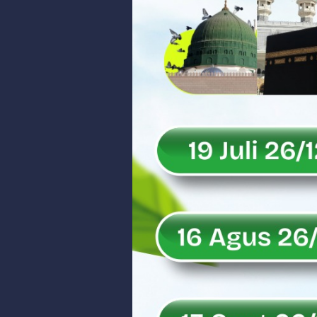
Peringati Hari Koperasi ke-79, 
Dilantik sebagai Ketua Umum Ge
Bangunan Liar di Atas Aset PT K
Gubernur Mahyeldi dan Menteri 
Soal Isu Kejati Sumatera Barat J
Danrem 032/Wbr: Jadikan Penga
Ini Penjelasan Kejaksaan Tinggi
Rahmat Saleh Ingatkan Agrinas s
Danrem 032/Wbr Kunjungi Kodim 03
Sita Uang Tunai Rp 3 M terkait K
Rahmat Saleh Sebut Langkah Don