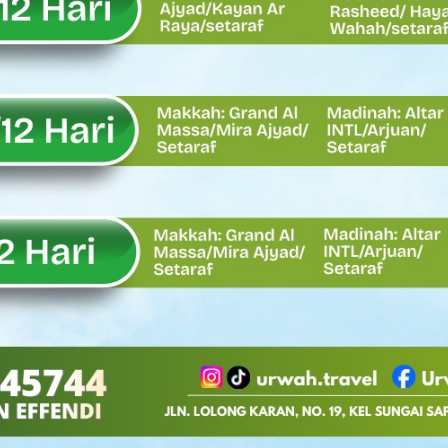
Oskaria, Laba BUMN Meningkat dan Transformasi Berjalan Tanpa
EMBATAN BAILEY DI NAGARI SALAREH AIA TIMUR, WUJUD NYATA KE
tor Nevi Zuairina Sampaikan Hal Ini
 Bakti TNI AD Untuk Rakyat di Kabupaten Kepulauan Mentawai
, Rahmat Saleh Apresiasi Gerak Cepat Dasco
 Perlu, Asalkan Layanan Publik Tetap Terjaga