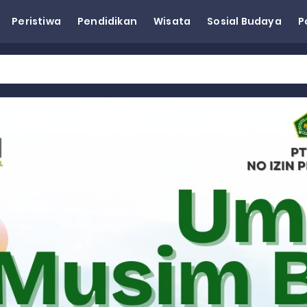
Peristiwa
Pendidikan
Wisata
Sosial Budaya
P
eh Dorong Penguatan Pertanian di Kabupaten Agam
n Kapasitas Dai dan Akademisi
tap KARTA untuk Korban Banjir Bandang di Sumbar
ai Demokrat Sumbar
esra Hadiri dan Berikan Arahan pada MTQ Nasional ke-50 Tingk
 BARAT
 BARAT
 BARAT