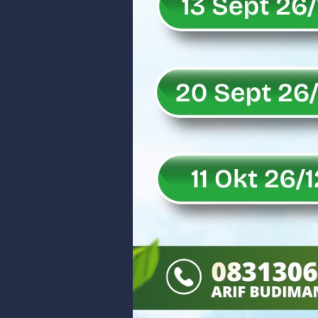
Rahmat Saleh Puji Kinerja Dony 
DANREM 032/WIRABRAJA RESMIKAN J
Dialog Inspiratif di Agam, Legisla
Danpusterad Resmi Tutup Program
IHSG Bangkit dan Rupiah Menguat
Rahmat Saleh Nilai Penataan BUMN