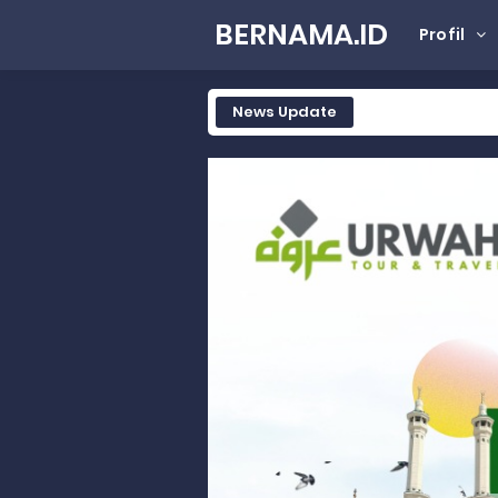
BERNAMA.ID
Profil
News Update
Tak Terbatas Dapil, Rahmat Sal
Rahmat Saleh Komitmen Penguata
Rahmat Saleh Resmikan Hunian Te
Gelar Musdalub, Ini Tujuan Part
Wakili Gubernur Sumbar, Kabiro K
RELIS KEJAKSAAN TINGGI SUMATERA
RELIS KEJAKSAAN TINGGI SUMATERA
RELIS KEJAKSAAN TINGGI SUMATERA