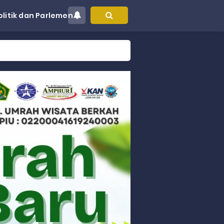
olitik dan Parlemen
at Kec. Sungai Limau