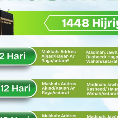
Wagub Sumbar Dorong Koperasi Jadi Motor Penggerak Ekonomi R
ma Keadilan, Rahmat Saleh Ajak Anak Muda Jadi Pemimpin Ban
AI Diduga Dibiarkan, Publik Pertanyakan Ketegasan Penegakan 
LH Bahas Penguatan Perhutanan Sosial, Pengelolaan Sampah,
emput Mahasiswa Paska Demo, Ini Bantahan Asintel Kejati Sumb
bdian sebagai Ibadah kepada Tuhan Yang Maha Esa
 Sumatera Barat tentang Kasus Jembatan Sikabu Padang Pari
oal Defisit Operasional dan Pendapatan
11/Pesisir Selatan, Apresiasi Dedikasi Prajurit Dukung Pemba
asus Dermaga Labuhan Bajau di Mentawai, Ini Penjelasan Tim Pe
y Oskaria Audit 750 BUMN Momentum Perbaikan Tata Kelola