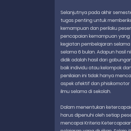
Selanjutnya pada akhir semest
tugas penting untuk memberika
kemampuan dan perilaku peserta d
pencapaian kemampuan yang di
kegiatan pembelajaran selama 
selama 6 bulan. Adapun hasil nil
didik adalah hasil dari gabunga
baik individu atau kelompok dan 
penilaian ini tidak hanya menc
aspek afektif dan phisikomotor
ilmu selama di sekolah.
Dalam menentukan ketercapaia
harus dipenuhi oleh setiap pes
mencapai Kriteria Ketercapaia
pelajaran yang diujikan. Selain 