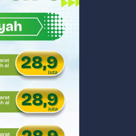
akyat
gsa
Hukum
 dan Perdagangan Karbon
ar
aman
ngunan Nasional
nyidik Kejaksaan Tinggi Sumbar