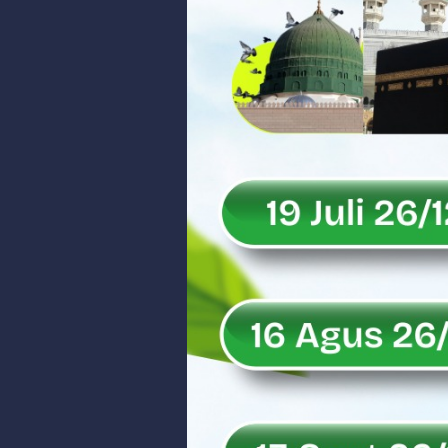
Peringati Hari Koperasi ke-79, 
Dilantik sebagai Ketua Umum Ge
Bangunan Liar di Atas Aset PT K
Gubernur Mahyeldi dan Menteri 
Soal Isu Kejati Sumatera Barat J
Danrem 032/Wbr: Jadikan Penga
Ini Penjelasan Kejaksaan Tinggi
Rahmat Saleh Ingatkan Agrinas s
Danrem 032/Wbr Kunjungi Kodim 03
Sita Uang Tunai Rp 3 M terkait K
Rahmat Saleh Sebut Langkah Don