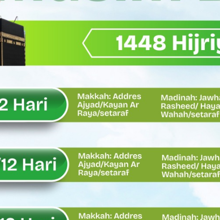
Wagub Sumbar Dorong Koperasi Jadi Motor Penggerak Ekonomi R
ma Keadilan, Rahmat Saleh Ajak Anak Muda Jadi Pemimpin Ban
AI Diduga Dibiarkan, Publik Pertanyakan Ketegasan Penegakan 
LH Bahas Penguatan Perhutanan Sosial, Pengelolaan Sampah,
emput Mahasiswa Paska Demo, Ini Bantahan Asintel Kejati Sumb
bdian sebagai Ibadah kepada Tuhan Yang Maha Esa
 Sumatera Barat tentang Kasus Jembatan Sikabu Padang Pari
oal Defisit Operasional dan Pendapatan
11/Pesisir Selatan, Apresiasi Dedikasi Prajurit Dukung Pemba
asus Dermaga Labuhan Bajau di Mentawai, Ini Penjelasan Tim Pe
y Oskaria Audit 750 BUMN Momentum Perbaikan Tata Kelola