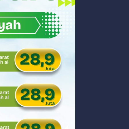
akyat
gsa
Hukum
 dan Perdagangan Karbon
ar
aman
ngunan Nasional
nyidik Kejaksaan Tinggi Sumbar