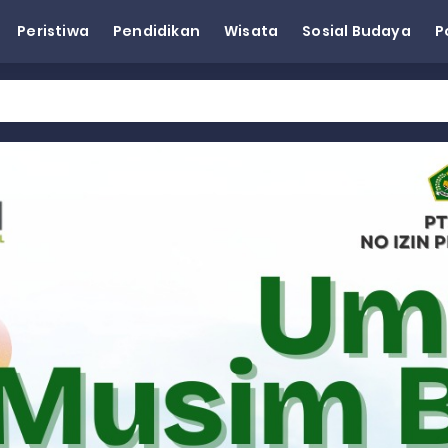
Peristiwa
Pendidikan
Wisata
Sosial Budaya
P
eh Dorong Penguatan Pertanian di Kabupaten Agam
n Kapasitas Dai dan Akademisi
tap KARTA untuk Korban Banjir Bandang di Sumbar
ai Demokrat Sumbar
esra Hadiri dan Berikan Arahan pada MTQ Nasional ke-50 Tingk
 BARAT
 BARAT
 BARAT